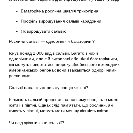
Багаторічна рослина шавлія триколірна
Профіль вирощування сальвії карадонни
Як вирощувати сальвію
Рослини сальвії — однорічні чи багаторічні?
Існує понад 1 000 видів сальвії. Багато з них є
однорічними, але є й витривалі або ніжні багаторічники,
які можуть повертатися щороку. Здебільшого в холодних
американських регіонах вони вважаються однорічними
рослинами.
Сальвії надають перевагу сонцю чи тіні?
Більшість сальвій процвітає на повному сонці, але може
жити і в півтіні. Однак слід пам’ятати, що рослини, які
живуть у півтіні, можуть мати меншу кількість квіток.
Чи слід зрізати квіти сальвії?