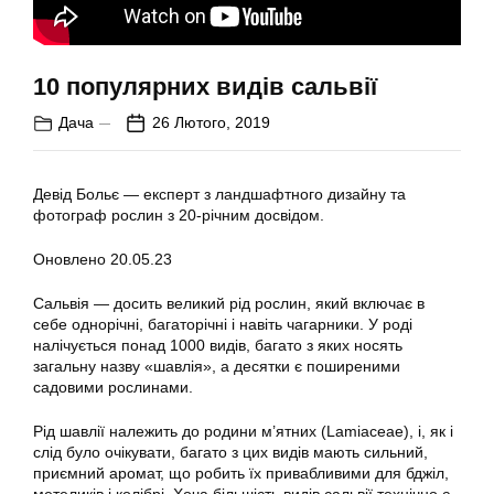
10 популярних видів сальвії
Дача
26 Лютого, 2019
Девід Больє — експерт з ландшафтного дизайну та
фотограф рослин з 20-річним досвідом.
Оновлено 20.05.23
Сальвія — досить великий рід рослин, який включає в
себе однорічні, багаторічні і навіть чагарники. У роді
налічується понад 1000 видів, багато з яких носять
загальну назву «шавлія», а десятки є поширеними
садовими рослинами.
Рід шавлії належить до родини м’ятних (Lamiaceae), і, як і
слід було очікувати, багато з цих видів мають сильний,
приємний аромат, що робить їх привабливими для бджіл,