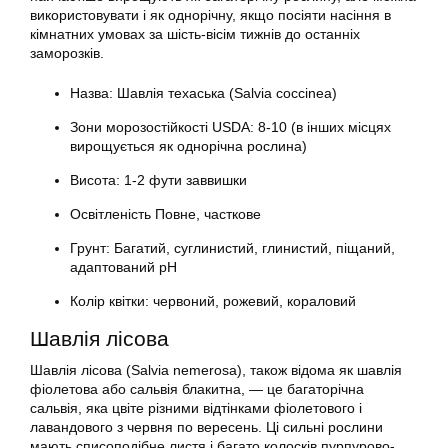
використовувати і як однорічну, якщо посіяти насіння в
кімнатних умовах за шість-вісім тижнів до останніх
заморозків.
Назва: Шавлія техаська (Salvia coccinea)
Зони морозостійкості USDA: 8-10 (в інших місцях
вирощується як однорічна рослина)
Висота: 1-2 фути заввишки
Освітленість Повне, часткове
Грунт: Багатий, суглинистий, глинистий, піщаний,
адаптований рН
Колір квітки: червоний, рожевий, кораловий
Шавлія лісова
Шавлія лісова (Salvia nemerosa), також відома як шавлія
фіолетова або сальвія блакитна, — це багаторічна
сальвія, яка цвіте різними відтінками фіолетового і
лавандового з червня по вересень. Ці сильні рослини
мають списоподібне листя і багато колосків пурпурово-