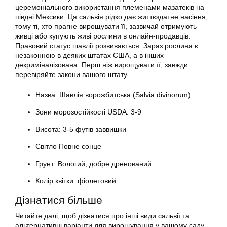
церемоніального використання племенами мазатеків на
півдні Мексики. Ця сальвія рідко дає життєздатне насіння,
тому ті, хто прагне вирощувати її, зазвичай отримують
живці або купують живі рослини в онлайн-продавців.
Правовий статус шавлії розвивається: Зараз рослина є
незаконною в деяких штатах США, а в інших —
декриміналізована. Перш ніж вирощувати її, завжди
перевіряйте закони вашого штату.
Назва: Шавлія ворожбитська (Salvia divinorum)
Зони морозостійкості USDA: 3-9
Висота: 3-5 футів заввишки
Світло Повне сонце
Грунт: Вологий, добре дренований
Колір квітки: фіолетовий
Дізнатися більше
Читайте далі, щоб дізнатися про інші види сальвії та
альтернативні варіанти для вирощування у вашому саду.