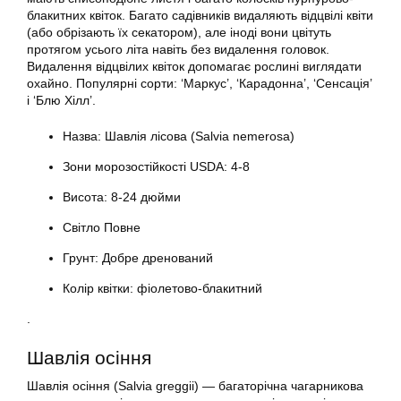
блакитних квіток. Багато садівників видаляють відцвілі квіти
(або обрізають їх секатором), але іноді вони цвітуть
протягом усього літа навіть без видалення головок.
Видалення відцвілих квіток допомагає рослині виглядати
охайно. Популярні сорти: ‘Маркус’, ‘Карадонна’, ‘Сенсація’
і ‘Блю Хілл’.
Назва: Шавлія лісова (Salvia nemerosa)
Зони морозостійкості USDA: 4-8
Висота: 8-24 дюйми
Світло Повне
Грунт: Добре дренований
Колір квітки: фіолетово-блакитний
.
Шавлія осіння
Шавлія осіння (Salvia greggii) — багаторічна чагарникова