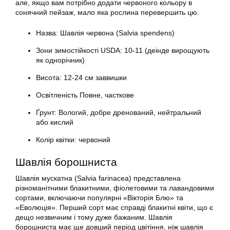
але, якщо вам потрібно додати червоного кольору в
сонячний пейзаж, мало яка рослина перевершить цю.
Назва: Шавлія червона (Salvia spendens)
Зони зимостійкості USDA: 10-11 (деінде вирощують
як однорічник)
Висота: 12-24 см заввишки
Освітленість Повне, часткове
Ґрунт: Вологий, добре дренований, нейтральний
або кислий
Колір квітки: червоний
Шавлія борошниста
Шавлія мускатна (Salvia farinacea) представлена
різноманітними блакитними, фіолетовими та лавандовими
сортами, включаючи популярні «Вікторія Блю» та
«Еволюція». Перший сорт має справді блакитні квіти, що є
дещо незвичним і тому дуже бажаним. Шавлія
борошниста має ще довший період цвітіння, ніж шавлія