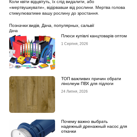
Коли квіти відцвітуть, їх слід видалити, або
«мертвушкувати», відірвавши від рослини. Мертва голова
стимулюватиме вашу рослину до зростання.
Позначки:
видів
,
Дача
,
популярных
,
сальвії
Дача
Плюси купівлі канцтоварів оптом
1 Серпня, 2026
ТОП важливих причин обрати
лінолеум ПВХ для підлоги
24 Липня, 2026
Почему важно выбрать
надежный дренажный насос для
откачки