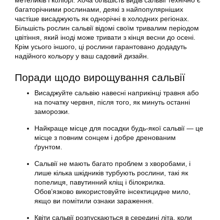
метеликів і колібрі. Хоча більшість видів сальвії технічно є
багаторічними рослинами, деякі з найпопулярніших
частіше висаджують як однорічні в холодних регіонах.
Більшість рослин сальвії відомі своїм тривалим періодом
цвітіння, який іноді може тривати з кінця весни до осені.
Крім усього іншого, ці рослини гарантовано додадуть
надійного кольору у ваш садовий дизайн.
Поради щодо вирощування сальвії
Висаджуйте сальвію навесні наприкінці травня або
на початку червня, після того, як минуть останні
заморозки.
Найкраще місце для посадки будь-якої сальвії — це
місце з повним сонцем і добре дренованим
ґрунтом.
Сальвії не мають багато проблем з хворобами, і
лише кілька шкідників турбують рослини, такі як
попелиця, павутинний кліщ і білокрилка.
Обов’язково використовуйте інсектицидне мило,
якщо ви помітили ознаки зараження.
Квіти сальвії розпускаються в середині літа, коли