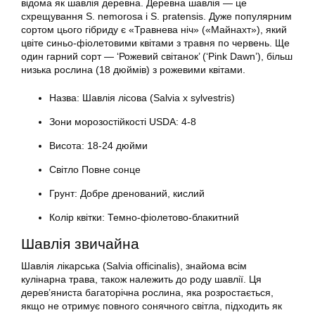
відома як шавлія деревна. Деревна шавлія — це
схрещування S. nemorosa і S. pratensis. Дуже популярним
сортом цього гібриду є «Травнева ніч» («Майнахт»), який
цвіте синьо-фіолетовими квітами з травня по червень. Ще
один гарний сорт — ‘Рожевий світанок’ (‘Pink Dawn’), більш
низька рослина (18 дюймів) з рожевими квітами.
Назва: Шавлія лісова (Salvia x sylvestris)
Зони морозостійкості USDA: 4-8
Висота: 18-24 дюйми
Світло Повне сонце
Грунт: Добре дренований, кислий
Колір квітки: Темно-фіолетово-блакитний
Шавлія звичайна
Шавлія лікарська (Salvia officinalis), знайома всім
кулінарна трава, також належить до роду шавлії. Ця
дерев’яниста багаторічна рослина, яка розростається,
якщо не отримує повного сонячного світла, підходить як