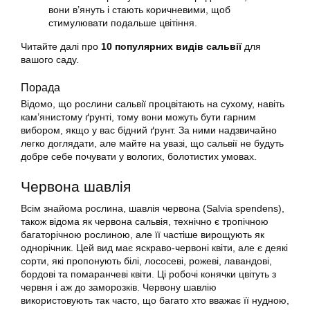
вони в’януть і стають коричневими, щоб
стимулювати подальше цвітіння.
Читайте далі про
10 популярних видів сальвії
для
вашого саду.
Порада
Відомо, що рослини сальвії процвітають на сухому, навіть
кам’янистому ґрунті, тому вони можуть бути гарним
вибором, якщо у вас бідний ґрунт. За ними надзвичайно
легко доглядати, але майте на увазі, що сальвії не будуть
добре себе почувати у вологих, болотистих умовах.
Червона шавлія
Всім знайома рослина, шавлія червона (Salvia spendens),
також відома як червона сальвія, технічно є тропічною
багаторічною рослиною, але її частіше вирощують як
однорічник. Цей вид має яскраво-червоні квіти, але є деякі
сорти, які пропонують білі, лососеві, рожеві, лавандові,
бордові та помаранчеві квіти. Ці робочі конячки цвітуть з
червня і аж до заморозків. Червону шавлію
використовують так часто, що багато хто вважає її нудною,