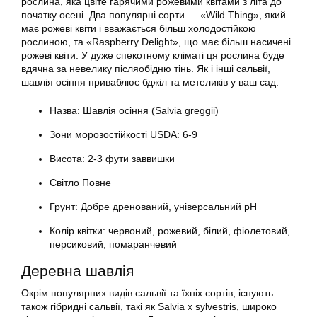
рослина, яка цвіте гарячими рожевими квітами з літа до
початку осені. Два популярні сорти — «Wild Thing», який
має рожеві квіти і вважається більш холодостійкою
рослиною, та «Raspberry Delight», що має більш насичені
рожеві квіти. У дуже спекотному кліматі ця рослина буде
вдячна за невелику післяобідню тінь. Як і інші сальвії,
шавлія осіння приваблює бджіл та метеликів у ваш сад.
Назва: Шавлія осіння (Salvia greggii)
Зони морозостійкості USDA: 6-9
Висота: 2-3 фути заввишки
Світло Повне
Грунт: Добре дренований, універсальний рН
Колір квітки: червоний, рожевий, білий, фіолетовий,
персиковий, помаранчевий
Деревна шавлія
Окрім популярних видів сальвії та їхніх сортів, існують
також гібридні сальвії, такі як Salvia x sylvestris, широко