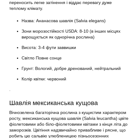
переносить легке затінення і віддає перевагу дуже
теплому клімату.
Назва: Ананасова шавлія (Salvia elegans)
Зони морозостійкості USDA: 8-10 (в інших місцях
вирощується як однорічна рослина)
Висота: 3-4 фути заввишки
Світло Повне сонце
Грунт: Вологий, добре дренований, нейтральний
Колір квітки: червоний
.
Шавлія мексиканська кущова
Вічнозелена багаторічна рослина з кущистим характером
росту, мексиканська кущова шавлія (Salvia leucantha) цвіте
фіолетовими або біло-фіолетовими квітами з кінця літа до
заморозків. Цвітіння надзвичайно привабливе і рясне, що
робить цю сальвію улюбленицею пізньосезонних