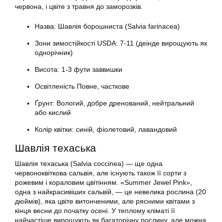
червона, і цвіте з травня до заморозків.
Назва: Шавлія борошниста (Salvia farinacea)
Зони зимостійкості USDA: 7-11 (деінде вирощують як
однорічник)
Висота: 1-3 фути заввишки
Освітленість Повне, часткове
Ґрунт: Вологий, добре дренований, нейтральний
або кислий
Колір квітки: синій, фіолетовий, лавандовий
Шавлія техаська
Шавлія техаська (Salvia coccinea) — ще одна
червоноквіткова сальвія, але існують також її сорти з
рожевим і кораловим цвітінням. «Summer Jewel Pink»,
одна з найкрасивіших сальвій, — це невелика рослина (20
дюймів), яка цвіте витонченими, але рясними квітами з
кінця весни до початку осені. У теплому кліматі її
найчастіше вирощують як багаторічну рослину, але можна