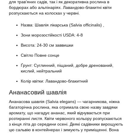
для трав’яних садів, так і як декоративна рослина в
бордюрах або альпінаріях. Лавандово-блакитні квіти
розпускаються на колосках у червні.
Назва: Шавлія лікарська (Salvia officinalis) ,
Зони морозостійкості USDA: 4-8
Висота: 24-30 см заввишки
Світло Повне сонце
Ґрунт: Суглинний, піщаний, добре дренований,
кислий, нейтральний
Колір квітки: Лавандово-блакитний
Ананасовий шавлія
Ананасова шавлія (Salvia elegans) — чагарникова, ніжна
багаторічна рослина, яка отримала свою назву завдяки
аромату, що нагадує ананас, який відчувається при
розтиранні листя. Квіти червоного кольору розпускаються
з кінця літа до середини осені. Деякі садівники вирощують
цю сальвію в контейнерах і зимують у приміщенні. Вона