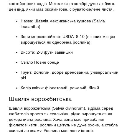
контейнерних садів. Метелики та колібрі дуже люблять
цей вид, який має оксамитове, сірувато-зелене листя.
Назва: Шавлія мексиканська кущова (Salvia
leucantha)
Зони морозостійкості USDA: 8-10 (в інших місцях
вирощується як однорічна рослина)
Висота: 2-3 фути заввишки
Світло Повне сонце
Грунт: Вологий, добре дренований, універсальний
рН
Колір квітки: фіолетовий, рожевий, білий
Шавлія ворожбитська
Шавлія ворожбитська (Salvia divinorum), відома серед
любителів просто як «сальвія», рідко вирощується як
декоративна рослина. Хоча вона має привабливі
фіолетові квіти, рослини цвітуть не дуже охоче, а стебла
схильні до зламу. Рослина має довгу історію