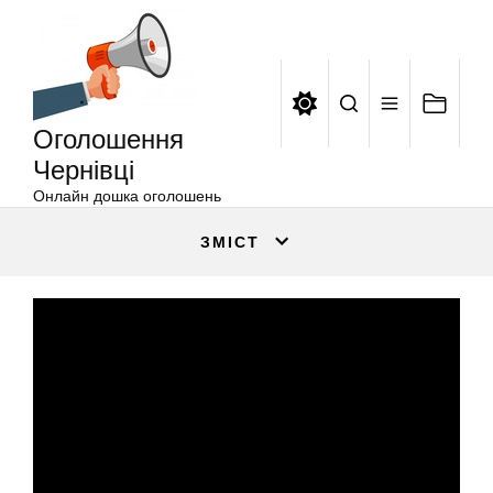
Оголошення
Перейти
Чернівці
до
вмісту
Оголошення
Чернівці
Онлайн дошка оголошень
ЗМІСТ