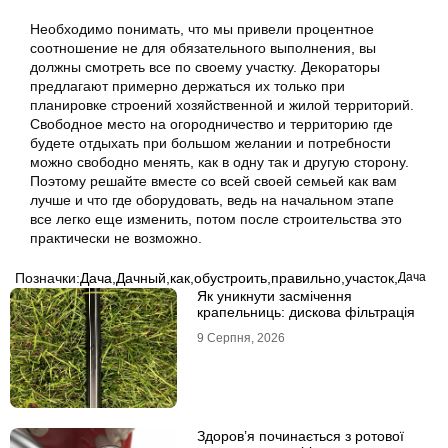
Необходимо понимать, что мы привели процентное
соотношение не для обязательного выполнения, вы
должны смотреть все по своему участку. Декораторы
предлагают примерно держаться их только при
планировке строений хозяйственной и жилой территорий.
Свободное место на огородничество и территорию где
будете отдыхать при большом желании и потребности
можно свободно менять, как в одну так и другую сторону.
Поэтому решайте вместе со всей своей семьей как вам
лучше и что где оборудовать, ведь на начальном этапе
все легко еще изменить, потом после строительства это
практически не возможно.
Позначки:
Дача
,
Дачный
,
как
,
обустроить
,
правильно
,
участок,
Дача
Як уникнути засмічення
крапельниць: дискова фільтрація
9 Серпня, 2026
Здоров’я починається з ротової