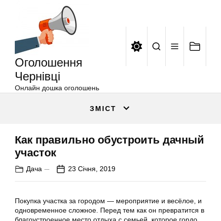
Оголошення
Перейти
Чернівці
до
вмісту
Оголошення
Чернівці
Онлайн дошка оголошень
ЗМІСТ
Как правильно обустроить дачный
участок
Дача
23 Січня, 2019
Покупка участка за городом — мероприятие и весёлое, и
одновременное сложное. Перед тем как он превратится в
благоустроенное место отдыха с семьей, которое гордо