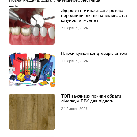
Позначки:
Дача
,
дома?
,
интерьере.
,
Лестница
Дача
Здоров’я починається з ротової
порожнини: як гігієна впливає на
шлунок та імунітет
7 Серпня, 2026
Плюси купівлі канцтоварів оптом
1 Серпня, 2026
ТОП важливих причин обрати
лінолеум ПВХ для підлоги
24 Липня, 2026