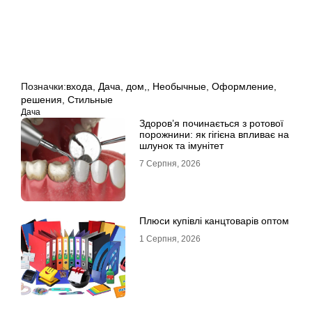
Позначки:
входа
,
Дача
,
дом,
,
Необычные
,
Оформление
,
решения
,
Стильные
Дача
Здоров’я починається з ротової
порожнини: як гігієна впливає на
шлунок та імунітет
7 Серпня, 2026
Плюси купівлі канцтоварів оптом
1 Серпня, 2026