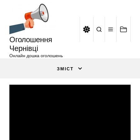
Оголошення
Перейти
Чернівці
до
вмісту
Оголошення
Чернівці
Онлайн дошка оголошень
ЗМІСТ