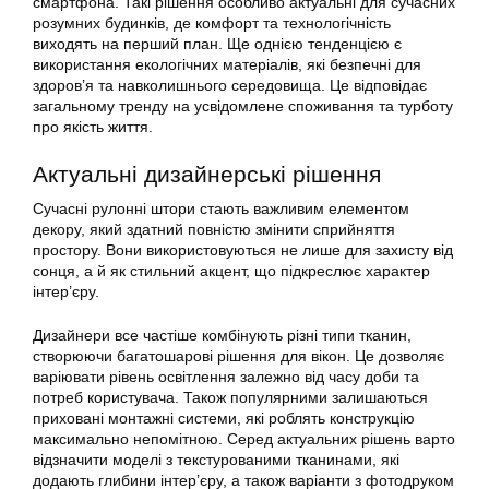
смартфона. Такі рішення особливо актуальні для сучасних
розумних будинків, де комфорт та технологічність
виходять на перший план. Ще однією тенденцією є
використання екологічних матеріалів, які безпечні для
здоров’я та навколишнього середовища. Це відповідає
загальному тренду на усвідомлене споживання та турботу
про якість життя.
Актуальні дизайнерські рішення
Сучасні рулонні штори стають важливим елементом
декору, який здатний повністю змінити сприйняття
простору. Вони використовуються не лише для захисту від
сонця, а й як стильний акцент, що підкреслює характер
інтер’єру.
Дизайнери все частіше комбінують різні типи тканин,
створюючи багатошарові рішення для вікон. Це дозволяє
варіювати рівень освітлення залежно від часу доби та
потреб користувача. Також популярними залишаються
приховані монтажні системи, які роблять конструкцію
максимально непомітною. Серед актуальних рішень варто
відзначити моделі з текстурованими тканинами, які
додають глибини інтер’єру, а також варіанти з фотодруком