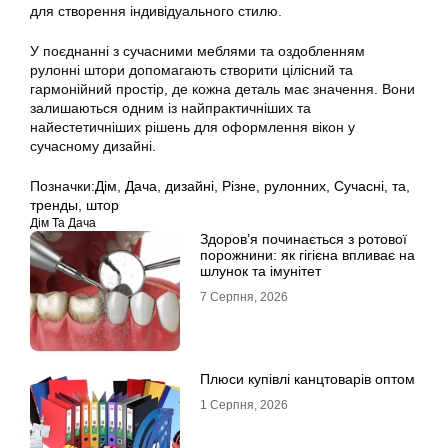
для створення індивідуального стилю.
У поєднанні з сучасними меблями та оздобленням
рулонні штори допомагають створити цілісний та
гармонійний простір, де кожна деталь має значення. Вони
залишаються одним із найпрактичніших та
найестетичніших рішень для оформлення вікон у
сучасному дизайні.
Позначки:
Дім
,
Дача
,
дизайні
,
Різне
,
рулонних
,
Сучасні
,
та
,
тренды
,
штор
Дім Та Дача
Здоров’я починається з ротової
порожнини: як гігієна впливає на
шлунок та імунітет
7 Серпня, 2026
Плюси купівлі канцтоварів оптом
1 Серпня, 2026