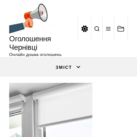
Оголошення
Перейти
Чернівці
до
вмісту
Оголошення
Чернівці
Онлайн дошка оголошень
ЗМІСТ