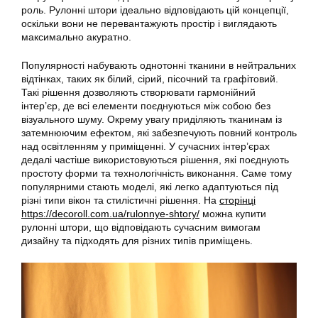
роль. Рулонні штори ідеально відповідають цій концепції,
оскільки вони не перевантажують простір і виглядають
максимально акуратно.
Популярності набувають однотонні тканини в нейтральних
відтінках, таких як білий, сірий, пісочний та графітовий.
Такі рішення дозволяють створювати гармонійний
інтер’єр, де всі елементи поєднуються між собою без
візуального шуму. Окрему увагу приділяють тканинам із
затемнюючим ефектом, які забезпечують повний контроль
над освітленням у приміщенні. У сучасних інтер’єрах
дедалі частіше використовуються рішення, які поєднують
простоту форми та технологічність виконання. Саме тому
популярними стають моделі, які легко адаптуються під
різні типи вікон та стилістичні рішення. На
сторінці
https://decoroll.com.ua/rulonnye-shtory/
можна купити
рулонні штори, що відповідають сучасним вимогам
дизайну та підходять для різних типів приміщень.