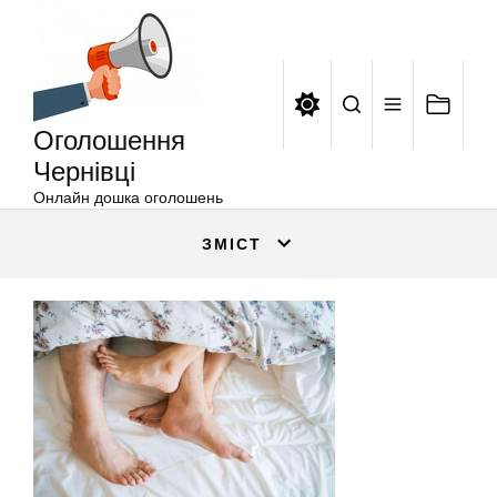
Оголошення
Перейти
Чернівці
до
вмісту
Оголошення
Чернівці
Онлайн дошка оголошень
ЗМІСТ