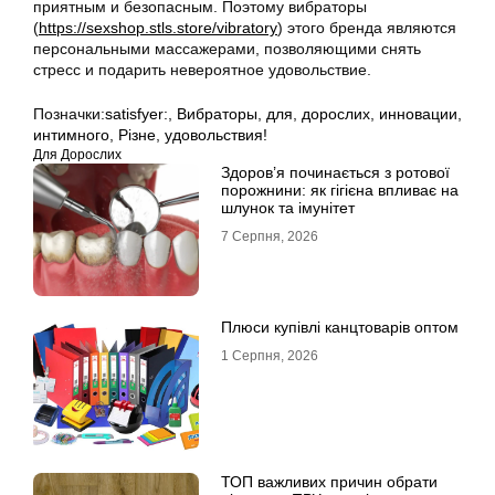
приятным и безопасным. Поэтому вибраторы
(
https://sexshop.stls.store/vibratory
) этого бренда являются
персональными массажерами, позволяющими снять
стресс и подарить невероятное удовольствие.
Позначки:
satisfyer:
,
Вибраторы
,
для
,
дорослих
,
инновации
,
интимного
,
Різне
,
удовольствия!
Для Дорослих
Здоров’я починається з ротової
порожнини: як гігієна впливає на
шлунок та імунітет
7 Серпня, 2026
Плюси купівлі канцтоварів оптом
1 Серпня, 2026
ТОП важливих причин обрати