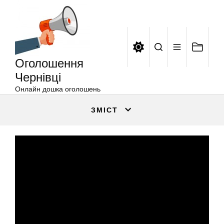
Оголошення
Перейти
Чернівці
до
вмісту
Оголошення
Чернівці
Онлайн дошка оголошень
ЗМІСТ