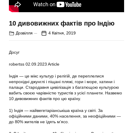
10 дивовижних фактів про Індію
Дозвілля
4 Квітня, 2019
Досуг
robertss
02.09.2023
Article
Індія — це мікс культур і релігій, де переплелися
непрохідні джунглі і піщані пляжі, гори і море, хатини і
палаци. Стародавня цивілізація з багатющою культурою
вабить своєю чарівністю туристів з усієї планети. Назвемо
10 дивовижних фактів про цю країну.
1) Індія — найвегетаріанськіша країна у світі. За
офіційними даними, 40% населення, за неофіційними —
до 80% жителів не їдять м’ясо.