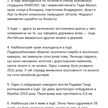
2. В Індії знаходиться 40 об’єктів зі списку Всесвітньої
спадщини ЮНЕСКО. Це і мавзолей-мечеть Тадж-Махал,
храм сонця в Конараці, пам’ятники Кхаджурахо, форт в
Агрі та безліч унікальних природних об’єктів. Недорогі
авіаквитки шукайте на Aviata.kz.
3 Індія — друга за величиною англомовна країна у світі,
незважаючи на те, що офіційна державна мова — хінді.
Англійська вважається другою мовою в державі.
4. Найбагатший храм знаходиться в Індії.
Падманабхасвамі зберігає незліченні скарби в численних
камерах, які замкнули сотні років тому. Легенда свідчить,
що вони наповнені золотом і дорогоцінним камінням,
проте чіпати їх не можна. Одну з камер було розкрито
2011 року. У ній справді виявилися коштовності та монети
на сотні мільйонів доларів.
5. Один із найдовших наводних мостів Раджіва Ганді
розташований в Індії. Це диво архітектури побудували в
Мумбаї 2010 року. Переправа має протяжність 5,6 км.
6. Найбільша сім’я живе в Індії. Зіона Чана одружився 39
разів, усі його дружини живуть разом із ним. У сім’ї