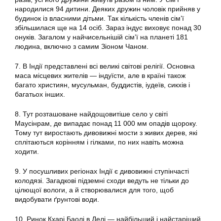
народилися 94 дитини. Деяких дружин чоловік прийняв у
будинок із власними дітьми. Так кількість членів сім’ї
збільшилася ще на 14 осіб. Зараз індус виховує понад 30
онуків. Загалом у найчисельнішій сім’ї на планеті 181
людина, включно з самим Зіоном Чаном.
7. В Індії представлені всі великі світові релігії. Основна
маса місцевих жителів — індуїсти, але в країні також
багато християн, мусульман, буддистів, іудеїв, сикхів і
багатьох інших.
8. Тут розташоване найдощовитіше село у світі
Маусінрам, де випадає понад 11 000 мм опадів щороку.
Тому тут виростають дивовижні мости з живих дерев, які
сплітаються корінням і гілками, по них навіть можна
ходити.
9. У посушливих регіонах Індії є дивовижні ступінчасті
колодязі. Загадкові підземні сходи ведуть не тільки до
цілющої вологи, а й створювалися для того, щоб
видобувати ґрунтові води.
10. Ринок Кхарі Баолі в Делі — найбільший і найстаріший