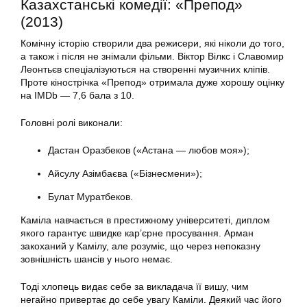
Казахстанські комедії: «Препод»
(2013)
Комічну історію створили два режисери, які ніколи до того,
а також і після не знімали фільми. Віктор Вілкс і Славомир
Леонтьєв спеціалізуються на створенні музичних кліпів.
Проте кінострічка «Препод» отримала дуже хорошу оцінку
на IMDb — 7,6 бала з 10.
Головні ролі виконали:
Дастан Оразбеков («Астана — любов моя»);
Айсулу Азімбаєва («Бізнесмени»);
Булат Муратбеков.
Каміла навчається в престижному університеті, диплом
якого гарантує швидке кар’єрне просування. Арман
закоханий у Камілу, але розуміє, що через непоказну
зовнішність шансів у нього немає.
Тоді хлопець видає себе за викладача її вишу, чим
негайно привертає до себе увагу Каміли. Деякий час його