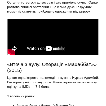
Остання готується до весілля і вже приміряє сукню. Однак
раптово виниклі обставини і ще кілька дуже незручних
моментів ставлять прийдешнє одруження під загрозу.
«Втеча з аулу. Операція «Махаббат»»
(2015)
Це ще одна іскрометна комедія, яку зняв Нуртас Адамбай.
Він зіграв у ній головну роль. Фільм отримав переконливу
оцінку на IMDb — 7,4 бала.
У головних ролях:
Аружан Джазільбекова («Рекетир 2»);