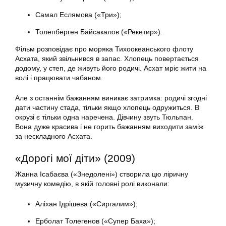
Самал Еслямова («Три»);
Толепберген Байсакалов («Рекетир»).
Фільм розповідає про моряка Тихоокеанського флоту
Асхата, який звільнився в запас. Хлопець повертається
додому, у степ, де живуть його родичі. Асхат мріє жити на
волі і працювати чабаном.
Але з останнім бажанням виникає затримка: родичі згодні
дати частину стада, тільки якщо хлопець одружиться. В
окрузі є тільки одна наречена. Дівчину звуть Тюльпан.
Вона дуже красива і не горить бажанням виходити заміж
за нескладного Асхата.
«Дорогі мої діти» (2009)
Жанна Ісабаєва («Знедолені») створила цю ліричну
музичну комедію, в якій головні ролі виконали:
Аліхан Ідрішева («Сиргалим»);
Ерболат Толегенов («Супер Баха»);