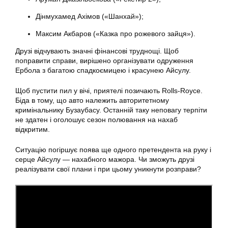
Дінмухамед Ахімов («Шанхай»);
Максим Акбаров («Казка про рожевого зайця»).
Друзі відчувають значні фінансові труднощі. Щоб
поправити справи, вирішено організувати одруження
Ербола з багатою спадкоємицею і красунею Айсулу.
Щоб пустити пил у вічі, приятелі позичають Rolls-Royce.
Біда в тому, що авто належить авторитетному
кримінальнику Бузаубасу. Останній таку неповагу терпіти
не здатен і оголошує сезон полювання на нахаб
відкритим.
Ситуацію погіршує поява ще одного претендента на руку і
серце Айсулу — нахабного мажора. Чи зможуть друзі
реалізувати свої плани і при цьому уникнути розправи?