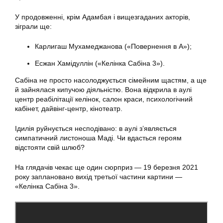
У продовженні, крім Адамбая і вищезгаданих акторів,
зіграли ще:
Карлигаш Мухамеджанова («Повернення в А»);
Есжан Хамідуллін («Келінка Сабіна 3»).
Сабіна не просто насолоджується сімейним щастям, а ще
й зайнялася кипучою діяльністю. Вона відкрила в аулі
центр реабілітації келінок, салон краси, психологічний
кабінет, дайвінг-центр, кінотеатр.
Ідилія руйнується несподівано: в аулі з’являється
симпатичний листоноша Маді. Чи вдасться героям
відстояти свій шлюб?
На глядачів чекає ще один сюрприз — 19 березня 2021
року заплановано вихід третьої частини картини —
«Келінка Сабіна 3».