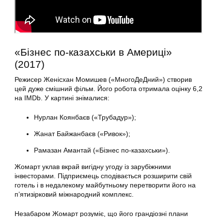
«Бізнес по-казахськи в Америці»
(2017)
Режисер Женісхан Момишев («МногоДеДний») створив
цей дуже смішний фільм. Його робота отримала оцінку 6,2
на IMDb. У картині знімалися:
Нурлан Коянбаєв («Трубадур»);
Жанат Байжанбаєв («Ривок»);
Рамазан Амантай («Бізнес по-казахськи»).
Жомарт уклав вкрай вигідну угоду із зарубіжними
інвесторами. Підприємець сподівається розширити свій
готель і в недалекому майбутньому перетворити його на
п’ятизірковий міжнародний комплекс.
Незабаром Жомарт розуміє, що його грандіозні плани