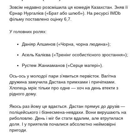
Зовсім недавно розсмішила ця комедія Казахстан. Зняв її
Єрнар Нургалієв («Брат або шлюб»). На ресурсі IMDb
фільму поставлено оцінку 6,7.
У головних ролях:
Даніяр Алшинов («Чорна, чорна людина»);
Асель Калієва («Тренінг особистісного зростання»);
Рустем Жаниаманов («Серце матері»).
Ось-ось у молодої пари з’явиться первісток. Вагітна
дружина замучила Дастана примхами і причіпками.
Хлопець мріє тільки про одне — хоч на день втекти з
рідного дому.
Якось раз йому це вдається. Дастан прямує до друзів —
поліцейського і бізнесмена-невдахи. Вони вирушають на
риболовлю. День і міг би стати вдалим, але втрутилася
доля. І у приятелів почалися абсолютно неймовірні
пригоди.