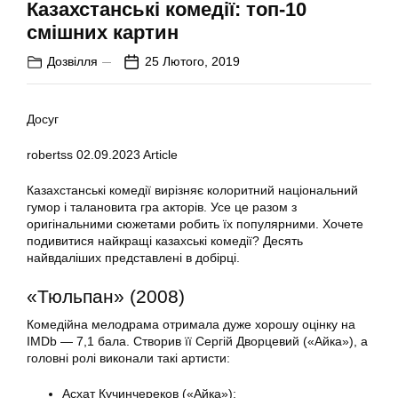
Казахстанські комедії: топ-10
смішних картин
Дозвілля
25 Лютого, 2019
Досуг
robertss
02.09.2023
Article
Казахстанські комедії вирізняє колоритний національний
гумор і талановита гра акторів. Усе це разом з
оригінальними сюжетами робить їх популярними. Хочете
подивитися найкращі казахські комедії? Десять
найвдаліших представлені в добірці.
«Тюльпан» (2008)
Комедійна мелодрама отримала дуже хорошу оцінку на
IMDb — 7,1 бала. Створив її Сергій Дворцевий («Айка»), а
головні ролі виконали такі артисти:
Асхат Кучинчереков («Айка»);