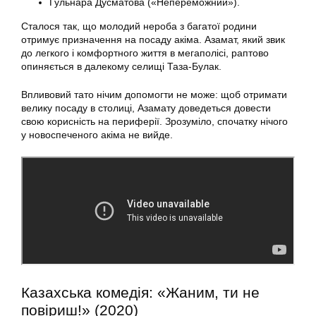
Гульнара Дусматова («Непереможний»).
Сталося так, що молодий нероба з багатої родини
отримує призначення на посаду акіма. Азамат, який звик
до легкого і комфортного життя в мегаполісі, раптово
опиняється в далекому селищі Таза-Булак.
Впливовий тато нічим допомогти не може: щоб отримати
велику посаду в столиці, Азамату доведеться довести
свою корисність на периферії. Зрозуміло, спочатку нічого
у новоспеченого акіма не вийде.
Казахська комедія: «Жаним, ти не
повіриш!» (2020)