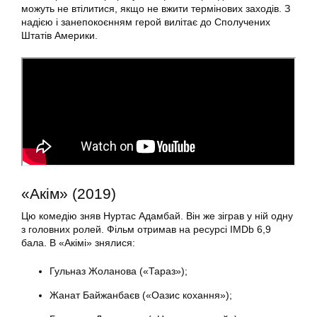
можуть не втілитися, якщо не вжити термінових заходів. З
надією і занепокоєнням герой вилітає до Сполучених
Штатів Америки.
«Акім» (2019)
Цю комедію зняв Нуртас Адамбай. Він же зіграв у ній одну
з головних ролей. Фільм отримав на ресурсі IMDb 6,9
бала. В «Акімі» знялися:
Гульназ Жоланова («Тараз»);
Жанат Байжанбаєв («Оазис кохання»);