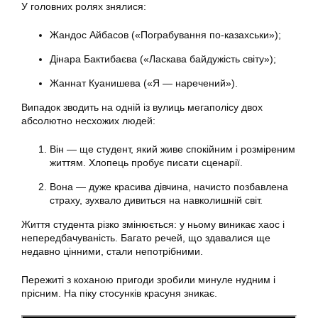
У головних ролях знялися:
Жандос Айбасов («Пограбування по-казахськи»);
Дінара Бактибаєва («Ласкава байдужість світу»);
Жаннат Куанишева («Я — наречений»).
Випадок зводить на одній із вулиць мегаполісу двох
абсолютно несхожих людей:
Він — ще студент, який живе спокійним і розміреним
життям. Хлопець пробує писати сценарії.
Вона — дуже красива дівчина, начисто позбавлена
страху, зухвало дивиться на навколишній світ.
Життя студента різко змінюється: у ньому виникає хаос і
непередбачуваність. Багато речей, що здавалися ще
недавно цінними, стали непотрібними.
Пережиті з коханою пригоди зробили минуле нудним і
прісним. На піку стосунків красуня зникає.