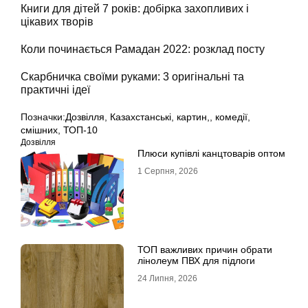
Книги для дітей 7 років: добірка захопливих і
цікавих творів
Коли починається Рамадан 2022: розклад посту
Скарбничка своїми руками: 3 оригінальні та
практичні ідеї
Позначки:
Дозвілля
,
Казахстанські
,
картин,
,
комедії
,
смішних
,
ТОП-10
Дозвілля
Плюси купівлі канцтоварів оптом
1 Серпня, 2026
ТОП важливих причин обрати
лінолеум ПВХ для підлоги
24 Липня, 2026