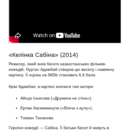
«Келінка Сабіна» (2014)
Режисер, який зняв багато казахстанських фільмів-
комедій, Нуртас Адамбай створив цю веселу і навіжену
картину. Її оцінка на IMDb становить 6,6 бала.
Крім Адамбая, в картині знялися такі актори:
Айнур Ільясова («Дружина не стіна»);
Ерлан Касимжанули («Втеча з аулу»);
Токжан Таханова.
Героїня комедії — Сабіна. Її батьки багаті й живуть в