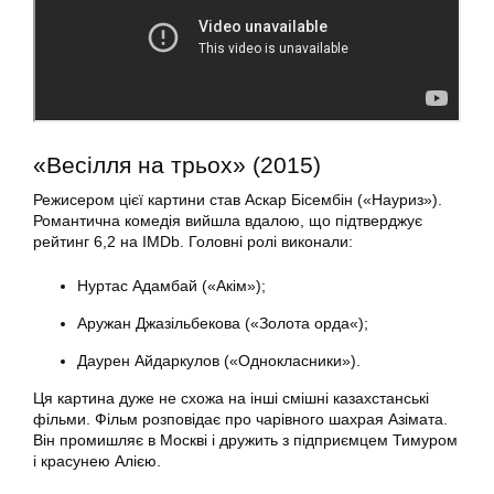
«Весілля на трьох» (2015)
Режисером цієї картини став Аскар Бісембін («Науриз»).
Романтична комедія вийшла вдалою, що підтверджує
рейтинг 6,2 на IMDb. Головні ролі виконали:
Нуртас Адамбай («Акім»);
Аружан Джазільбекова («Золота орда«);
Даурен Айдаркулов («Однокласники»).
Ця картина дуже не схожа на інші смішні казахстанські
фільми. Фільм розповідає про чарівного шахрая Азімата.
Він промишляє в Москві і дружить з підприємцем Тимуром
і красунею Алією.