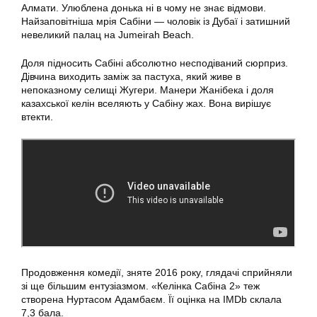
Алмати. Улюблена донька ні в чому не знає відмови.
Найзаповітніша мрія Сабіни — чоловік із Дубаї і затишний
невеликий палац на Jumeirah Beach.
Доля підносить Сабіні абсолютно несподіваний сюрприз.
Дівчина виходить заміж за пастуха, який живе в
непоказному селищі Жугери. Манери Жанібека і доля
казахської келін вселяють у Сабіну жах. Вона вирішує
втекти.
Продовження комедії, зняте 2016 року, глядачі сприйняли
зі ще більшим ентузіазмом. «Келінка Сабіна 2» теж
створена Нуртасом Адамбаєм. Її оцінка на IMDb склала
7,3 бала.