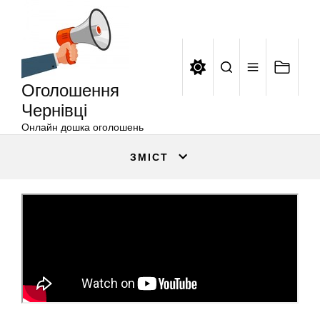
Оголошення
Перейти
Чернівці
до
вмісту
Оголошення
Чернівці
Онлайн дошка оголошень
ЗМІСТ