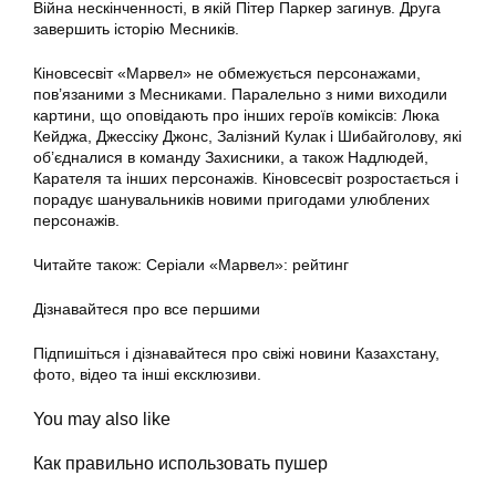
Війна нескінченності, в якій Пітер Паркер загинув. Друга
завершить історію Месників.
Кіновсесвіт «Марвел» не обмежується персонажами,
пов’язаними з Месниками. Паралельно з ними виходили
картини, що оповідають про інших героїв коміксів: Люка
Кейджа, Джессіку Джонс, Залізний Кулак і Шибайголову, які
об’єдналися в команду Захисники, а також Надлюдей,
Карателя та інших персонажів. Кіновсесвіт розростається і
порадує шанувальників новими пригодами улюблених
персонажів.
Читайте також: Серіали «Марвел»: рейтинг
Дізнавайтеся про все першими
Підпишіться і дізнавайтеся про свіжі новини Казахстану,
фото, відео та інші ексклюзиви.
You may also like
Как правильно использовать пушер