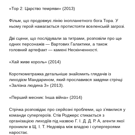
«Тор 2: Царство темряви» (2013)
Фільм, що продовжує лінію інопланетного бога Тора. У
ньому герой намагається протистояти вселенській загрозі.
Дві сцени, що послідували за титрами, розповіли про ще
одних персонажів — Вартових Галактики, а також
головний артефакт — камені Нескінченності.
«Хай живе король» (2014)
Короткометражка детальніше знайомить глядачів із
лиходієм Мандарином, який прославився завдяки стрічці
«Залізна людина 3» (2013).
«Перший месник: Інша війна» (2014)
Стрічка розповідає про серйозні проблеми, що з’явилися у
команди супергероїв. Стів Роджерс стикається з
організацією лиходіїв під назвою Г. І. Д. Д. Р. А, агенти якої
проникли в Щ. І. Т. Недовіра між владою і супергероями
наростає.