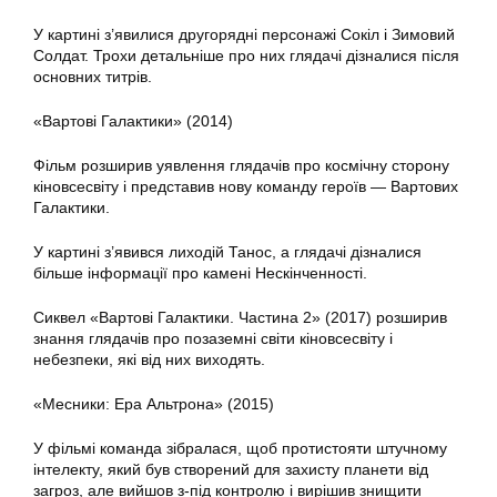
У картині з’явилися другорядні персонажі Сокіл і Зимовий
Солдат. Трохи детальніше про них глядачі дізналися після
основних титрів.
«Вартові Галактики» (2014)
Фільм розширив уявлення глядачів про космічну сторону
кіновсесвіту і представив нову команду героїв — Вартових
Галактики.
У картині з’явився лиходій Танос, а глядачі дізналися
більше інформації про камені Нескінченності.
Сиквел «Вартові Галактики. Частина 2» (2017) розширив
знання глядачів про позаземні світи кіновсесвіту і
небезпеки, які від них виходять.
«Месники: Ера Альтрона» (2015)
У фільмі команда зібралася, щоб протистояти штучному
інтелекту, який був створений для захисту планети від
загроз, але вийшов з-під контролю і вирішив знищити