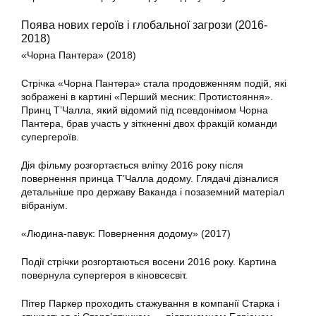
Поява нових героїв і глобальної загрози (2016-
2018)
«Чорна Пантера» (2018)
Стрічка «Чорна Пантера» стала продовженням подій, які
зображені в картині «Перший месник: Протистояння».
Принц Т’Чалла, який відомий під псевдонімом Чорна
Пантера, брав участь у зіткненні двох фракцій команди
супергероїв.
Дія фільму розгортається влітку 2016 року після
повернення принца Т’Чалла додому. Глядачі дізналися
детальніше про державу Ваканда і позаземний матеріал
вібраніум.
«Людина-павук: Повернення додому» (2017)
Події стрічки розгортаються восени 2016 року. Картина
повернула супергероя в кіновсесвіт.
Пітер Паркер проходить стажування в компанії Старка і