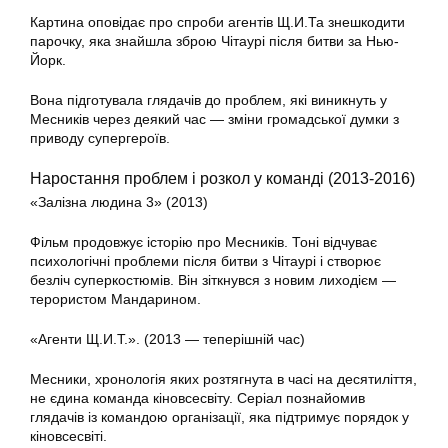
Картина оповідає про спроби агентів Щ.И.Та знешкодити
парочку, яка знайшла зброю Чітаурі після битви за Нью-
Йорк.
Вона підготувала глядачів до проблем, які виникнуть у
Месників через деякий час — зміни громадської думки з
приводу супергероїв.
Наростання проблем і розкол у команді (2013-2016)
«Залізна людина 3» (2013)
Фільм продовжує історію про Месників. Тоні відчуває
психологічні проблеми після битви з Чітаурі і створює
безліч суперкостюмів. Він зіткнувся з новим лиходієм —
терористом Мандарином.
«Агенти Щ.И.Т.». (2013 — теперішній час)
Месники, хронологія яких розтягнута в часі на десятиліття,
не єдина команда кіновсесвіту. Серіал познайомив
глядачів із командою організації, яка підтримує порядок у
кіновсесвіті.