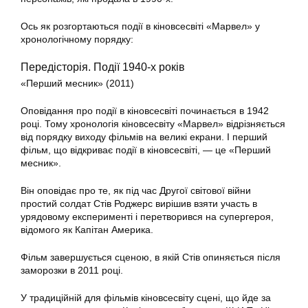
Ось як розгортаються події в кіновсесвіті «Марвел» у
хронологічному порядку:
Передісторія. Події 1940-х років
«Перший месник» (2011)
Оповідання про події в кіновсесвіті починається в 1942
році. Тому хронологія кіновсесвіту «Марвел» відрізняється
від порядку виходу фільмів на великі екрани. І перший
фільм, що відкриває події в кіновсесвіті, — це «Перший
месник».
Він оповідає про те, як під час Другої світової війни
простий солдат Стів Роджерс вирішив взяти участь в
урядовому експерименті і перетворився на супергероя,
відомого як Капітан Америка.
Фільм завершується сценою, в якій Стів опиняється після
заморозки в 2011 році.
У традиційній для фільмів кіновсесвіту сцені, що йде за