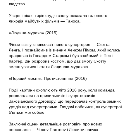
людство.
У сцені після тирів студія знову показала головного
лиходія майбутніх фільмів — Таноса.
«Людина-мураха» (2015)
Фільм ввів у кіновсесвіт нового супергероя — Скотта
Ленга. І познайомив із вченим Хенком Пімом, який колись
працював із Говардом Старком і був знайомий із Пеггі
Картер. Він розробив костюм, що дає змогу Скотту
зменшуватися і стати Людиною-мурахою.
«Перший месник: Протистояння» (2016)
Події картини охоплюють літо 2016 року, коли команда
розкололася на прихильників і супротивників
Заковіанського договору, що передбачав контроль земних
урядів над супергероями. Глядачі побачили, як супергерої
б’ються між собою.
Заключні сцени детальніше розповіли про нових
персонажів — Чорну Пантеру і Людину-павука.