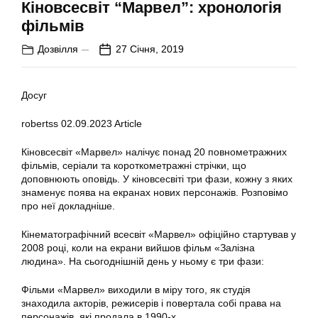
Кіновсесвіт “Марвел”: хронологія
фільмів
Дозвілля
27 Січня, 2019
Досуг
robertss
02.09.2023
Article
Кіновсесвіт «Марвел» налічує понад 20 повнометражних
фільмів, серіали та короткометражні стрічки, що
доповнюють оповідь. У кіновсесвіті три фази, кожну з яких
знаменує поява на екранах нових персонажів. Розповімо
про неї докладніше.
Кінематографічний всесвіт «Марвел» офіційно стартував у
2008 році, коли на екрани вийшов фільм «Залізна
людина». На сьогоднішній день у ньому є три фази:
Фільми «Марвел» виходили в міру того, як студія
знаходила акторів, режисерів і повертала собі права на
персонажів, які продала в 1990-х.