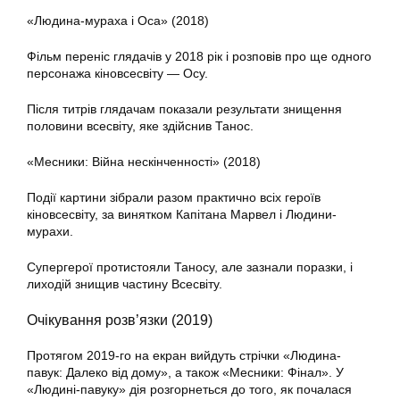
«Людина-мураха і Оса» (2018)
Фільм переніс глядачів у 2018 рік і розповів про ще одного
персонажа кіновсесвіту — Осу.
Після титрів глядачам показали результати знищення
половини всесвіту, яке здійснив Танос.
«Месники: Війна нескінченності» (2018)
Події картини зібрали разом практично всіх героїв
кіновсесвіту, за винятком Капітана Марвел і Людини-
мурахи.
Супергерої протистояли Таносу, але зазнали поразки, і
лиходій знищив частину Всесвіту.
Очікування розв’язки (2019)
Протягом 2019-го на екран вийдуть стрічки «Людина-
павук: Далеко від дому», а також «Месники: Фінал». У
«Людині-павуку» дія розгорнеться до того, як почалася