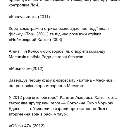
контролює Локі.
«Консультант» (2011)
Короткометражна стрічка розповідає про події після
фільму «Тор» (2011) та під час розв’язки стрічки
«Неймовірний Халк» (2008).
Агент Філ Колсон обговорює, як створити команду
Месників в обхід Ради світової безпеки.
«Месники» (2012)
Завершує першу фазу кіновсесвіту картина «Месники»,
що розповідає про створення Месників.
У 2012 році ключові герої: Капітан Америка, Халк, Тор, а
також два другорядні герої — Соколине Око з Чорною
Вдовою — об’єдналися заради протистояння Локі і
вторгнення воїнів раси Чітаурі.
«Об’єкт 47» (2012)