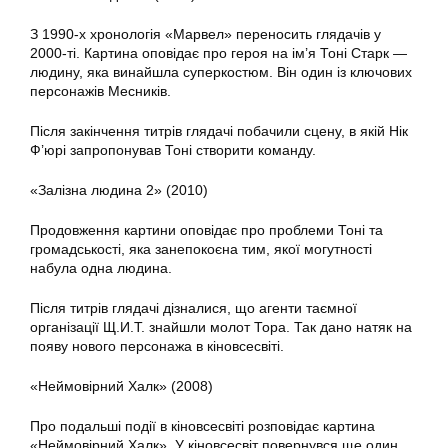
З 1990-х хронологія «Марвел» переносить глядачів у
2000-ті. Картина оповідає про героя на ім’я Тоні Старк —
людину, яка винайшла суперкостюм. Він один із ключових
персонажів Месників.
Після закінчення титрів глядачі побачили сцену, в якій Нік
Ф’юрі запропонував Тоні створити команду.
«Залізна людина 2» (2010)
Продовження картини оповідає про проблеми Тоні та
громадськості, яка занепокоєна тим, якої могутності
набула одна людина.
Після титрів глядачі дізналися, що агенти таємної
організації Щ.И.Т. знайшли молот Тора. Так дано натяк на
появу нового персонажа в кіновсесвіті.
«Неймовірний Халк» (2008)
Про подальші події в кіновсесвіті розповідає картина
«Неймовірний Халк». У кіновсесвіт повернувся ще один