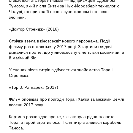
стикається зі Стерв’ятником — підприємцем Едріаном
Тумсом, який після Битви за Нью-Йорк зберіг технологію
Чітаурі, створив на її основі суперкостюм і скоював
злочини.
«Доктор Стрендж» (2016)
Стрічка ввела в кіновсесвіт нового персонажа. Події
фільму розгортаються у 2017 році. З картини глядачі
дізналися про те, що у кіновсесвіту є не тільки космічний, а
й магічний бік.
У сценах після титрів відбувається знайомство Тора і
Стренджа.
«Тор 3: Рагнарек» (2017)
Фільм оповідає про пригоди Тора і Халка за межами Землі
восени 2017 року.
Картина розповідає про те, як загинула рідна планета
Тора, а герой втратив око. Після титрів з’явився корабель
Таноса.