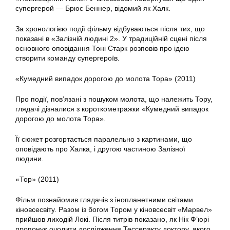
супергерой — Брюс Беннер, відомий як Халк.
За хронологією події фільму відбуваються після тих, що
показані в «Залізній людині 2». У традиційній сцені після
основного оповідання Тоні Старк розповів про ідею
створити команду супергероїв.
«Кумедний випадок дорогою до молота Тора» (2011)
Про події, пов’язані з пошуком молота, що належить Тору,
глядачі дізналися з короткометражки «Кумедний випадок
дорогою до молота Тора».
Її сюжет розгортається паралельно з картинами, що
оповідають про Халка, і другою частиною Залізної
людини.
«Тор» (2011)
Фільм познайомив глядачів з інопланетними світами
кіновсесвіту. Разом із богом Тором у кіновсесвіт «Марвел»
прийшов лиходій Локі. Після титрів показано, як Нік Ф’юрі
пропонує очолити дослідження Тессеракту доктору, якого