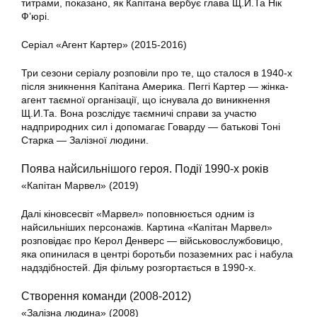
титрами, показано, як Капітана вербує глава Щ.И.Та Нік
Ф’юрі.
Серіал «Агент Картер» (2015-2016)
Три сезони серіалу розповіли про те, що сталося в 1940-х
після зникнення Капітана Америка. Пеггі Картер — жінка-
агент таємної організації, що існувала до виникнення
Щ.И.Та. Вона розслідує таємничі справи за участю
надприродних сил і допомагає Говарду — батькові Тоні
Старка — Залізної людини.
Поява найсильнішого героя. Події 1990-х років
«Капітан Марвел» (2019)
Далі кіновсесвіт «Марвел» поповнюється одним із
найсильніших персонажів. Картина «Капітан Марвел»
розповідає про Керол Денверс — військовослужбовицю,
яка опинилася в центрі боротьби позаземних рас і набула
надздібностей. Дія фільму розгортається в 1990-х.
Створення команди (2008-2012)
«Залізна людина» (2008)