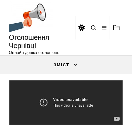
Оголошення
Перейти
Чернівці
до
вмісту
Оголошення
Чернівці
Онлайн дошка оголошень
ЗМІСТ