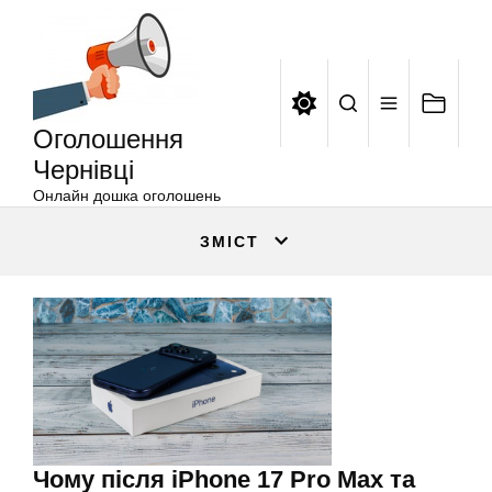
Оголошення
Перейти
Чернівці
до
вмісту
Оголошення
Чернівці
Онлайн дошка оголошень
ЗМІСТ
Чому після iPhone 17 Pro Max та