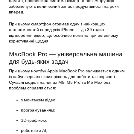
пам’яті, професійна система камер та нові AI-функції
забезпечують величезний запас продуктивності на роки
вперед.
При цьому смартфон отримав одну з найкращих
автономностей серед усіх iPhone — до 39 годин
відтворення відео, що особливо помітно при активному
користуванні щодня.
MacBook Pro — універсальна машина
для будь-яких задач
При цьому ноутбук Apple MacBook Pro залишається одним
із найуніверсальніших рішень для роботи та творчості.
Сучасні моделі на чипах M5, M5 Pro та M5 Max без
проблем справляються:
з монтажем відео;
програмуванням;
3D-графікою;
роботою з AI;