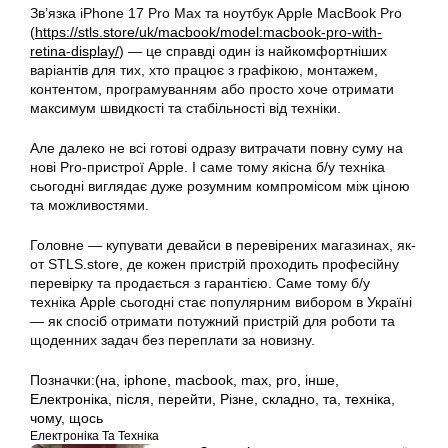
Зв’язка iPhone 17 Pro Max та ноутбук Apple MacBook Pro
(
https://stls.store/uk/macbook/model:macbook-pro-with-
retina-display/
) — це справді один із найкомфортніших
варіантів для тих, хто працює з графікою, монтажем,
контентом, програмуванням або просто хоче отримати
максимум швидкості та стабільності від техніки.
Але далеко не всі готові одразу витрачати повну суму на
нові Pro-пристрої Apple. І саме тому якісна б/у техніка
сьогодні виглядає дуже розумним компромісом між ціною
та можливостями.
Головне — купувати девайси в перевірених магазинах, як-
от STLS.store, де кожен пристрій проходить професійну
перевірку та продається з гарантією. Саме тому б/у
техніка Apple сьогодні стає популярним вибором в Україні
— як спосіб отримати потужний пристрій для роботи та
щоденних задач без переплати за новизну.
Позначки:
(на
,
iphone
,
macbook
,
max
,
pro
,
інше
,
Електроніка
,
після
,
перейти
,
Різне
,
складно
,
та
,
техніка
,
чому
,
щось
Електроніка Та Техніка