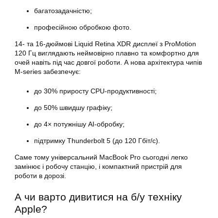
багатозадачністю;
професійною обробкою фото.
14- та 16-дюймові Liquid Retina XDR дисплеї з ProMotion
120 Гц виглядають неймовірно плавно та комфортно для
очей навіть під час довгої роботи. А нова архітектура чипів
M-series забезпечує:
до 30% приросту CPU-продуктивності;
до 50% швидшу графіку;
до 4× потужнішу AI-обробку;
підтримку Thunderbolt 5 (до 120 Гбіт/с).
Саме тому універсальний MacBook Pro сьогодні легко
замінює і робочу станцію, і компактний пристрій для
роботи в дорозі.
А чи варто дивитися на б/у техніку
Apple?