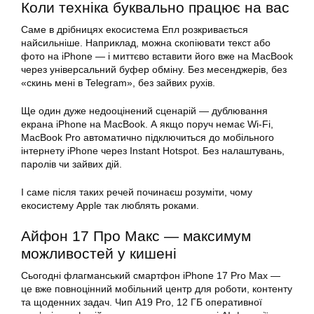
Коли техніка буквально працює на вас
Саме в дрібницях екосистема Епл розкривається
найсильніше. Наприклад, можна скопіювати текст або
фото на iPhone — і миттєво вставити його вже на MacBook
через універсальний буфер обміну. Без месенджерів, без
«скинь мені в Telegram», без зайвих рухів.
Ще один дуже недооцінений сценарій — дублювання
екрана iPhone на MacBook. А якщо поруч немає Wi-Fi,
MacBook Pro автоматично підключиться до мобільного
інтернету iPhone через Instant Hotspot. Без налаштувань,
паролів чи зайвих дій.
І саме після таких речей починаєш розуміти, чому
екосистему Apple так люблять роками.
Айфон 17 Про Макс — максимум
можливостей у кишені
Сьогодні флагманський смартфон iPhone 17 Pro Max —
це вже повноцінний мобільний центр для роботи, контенту
та щоденних задач. Чип A19 Pro, 12 ГБ оперативної