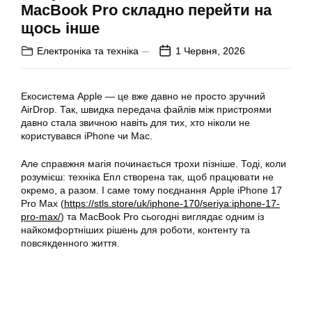
MacBook Pro складно перейти на
щось інше
Електроніка та техніка
1 Червня, 2026
Екосистема Apple — це вже давно не просто зручний
AirDrop. Так, швидка передача файлів між пристроями
давно стала звичною навіть для тих, хто ніколи не
користувався iPhone чи Mac.
Але справжня магія починається трохи пізніше. Тоді, коли
розумієш: техніка Епл створена так, щоб працювати не
окремо, а разом. І саме тому поєднання Apple iPhone 17
Pro Max (
https://stls.store/uk/iphone-170/seriya:iphone-17-
pro-max/
) та MacBook Pro сьогодні виглядає одним із
найкомфортніших рішень для роботи, контенту та
повсякденного життя.