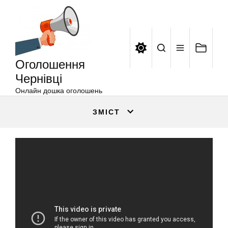
Оголошення
Перейти
Чернівці
до
вмісту
Оголошення
Чернівці
Онлайн дошка оголошень
ЗМІСТ