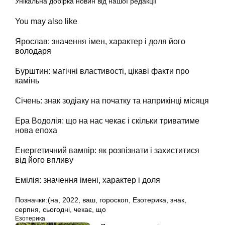
Унікальна добірка новин від нашої редакції
You may also like
Ярослав: значення імен, характер і доля його
володаря
Бурштин: магічні властивості, цікаві факти про
камінь
Січень: знак зодіаку на початку та наприкінці місяця
Ера Водолія: що на нас чекає і скільки триватиме
нова епоха
Енергетичний вампір: як розпізнати і захиститися
від його впливу
Емілія: значення імені, характер і доля
Позначки:
(на
,
2022
,
ваш
,
гороскоп
,
Езотерика
,
знак
,
серпня
,
сьогодні
,
чекає
,
що
Езотерика