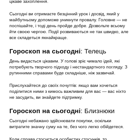
цікаве захоплення.
Сьогодні ви отримаєте безцінний урок і досвід, який у
майбутньому допоможе уникнути провалу. Головне — не
поспішайте, і тоді день пройде добре. Дозвольте всьому
йти своєю чергою. Події розвиваються не так швидко, але
все складеться якнайкраще.
Гороскоп на сьогодні
: Телець
День видасться цікавим. У голові зріє чимало ідей, які
потребують творчого підходу і нестандартного погляду. З
рутинними справами буде складніше, ніж зазвичай.
Прислухайтеся до своїх почуттів: якщо вам хочеться
поділитися ними з кимось важливим для вас — вас ніхто
не засудить, ви знайдете підтримку.
Гороскоп на сьогодні
: Близнюки
Сьогодні небажано здійснювати покупки, оскільки
витратите значну суму на те, без чого легко обійдетеся.
Коли справа стосується особистих стосунків, то