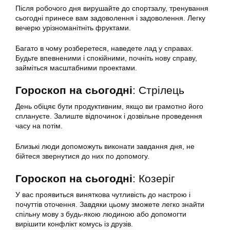
Після робочого дня вирушайте до спортзалу, тренування
сьогодні принесе вам задоволення і задоволення. Легку
вечерю урізноманітніть фруктами.
Багато в чому розберетеся, наведете лад у справах.
Будьте впевненими і спокійними, почніть нову справу,
займіться масштабними проектами.
Гороскоп на сьогодні
: Стрілець
День обіцяє бути продуктивним, якщо ви грамотно його
сплануєте. Залиште відпочинок і дозвільне проведення
часу на потім.
Близькі люди допоможуть виконати завдання дня, не
бійтеся звернутися до них по допомогу.
Гороскоп на сьогодні
: Козеріг
У вас проявиться виняткова чутливість до настрою і
почуттів оточення. Завдяки цьому зможете легко знайти
спільну мову з будь-якою людиною або допомогти
вирішити конфлікт комусь із друзів.