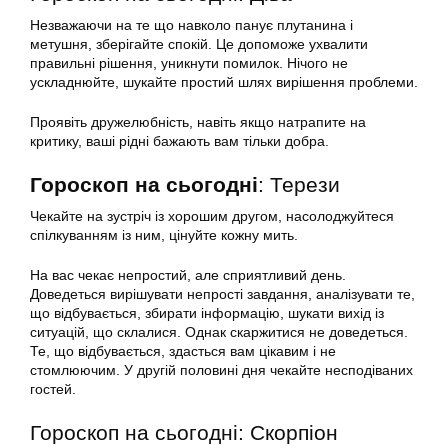
Незважаючи на те що навколо панує плутанина і
метушня, зберігайте спокій. Це допоможе ухвалити
правильні рішення, уникнути помилок. Нічого не
ускладнюйте, шукайте простий шлях вирішення проблеми.
Проявіть дружелюбність, навіть якщо натрапите на
критику, ваші рідні бажають вам тільки добра.
Гороскоп на сьогодні
: Терези
Чекайте на зустріч із хорошим другом, насолоджуйтеся
спілкуванням із ним, цінуйте кожну мить.
На вас чекає непростий, але сприятливий день.
Доведеться вирішувати непрості завдання, аналізувати те,
що відбувається, збирати інформацію, шукати вихід із
ситуацій, що склалися. Однак скаржитися не доведеться.
Те, що відбувається, здасться вам цікавим і не
стомлюючим. У другій половині дня чекайте несподіваних
гостей.
Гороскоп на сьогодні: Скорпіон