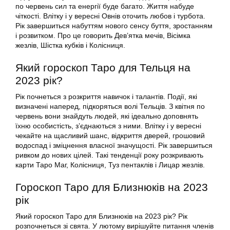
по червень сил та енергії буде багато. Життя набуде
чіткості. Влітку і у вересні Овнів оточить любов і турбота.
Рік завершиться набуттям нового сенсу буття, зростанням
і розвитком. Про це говорить Дев’ятка мечів, Вісімка
жезлів, Шістка кубків і Колісниця.
Який гороскоп Таро для Тельця на
2023 рік?
Рік почнеться з розкриття навичок і талантів. Події, які
визначені наперед, підкоряться волі Тельців. З квітня по
червень вони знайдуть людей, які ідеально доповнять
їхню особистість, з’єднаються з ними. Влітку і у вересні
чекайте на щасливий шанс, відкриття дверей, грошовий
водоспад і зміцнення власної значущості. Рік завершиться
ривком до нових цілей. Такі тенденції року розкривають
карти Таро Маг, Колісниця, Туз пентаклів і Лицар жезлів.
Гороскоп Таро для Близнюків на 2023
рік
Який гороскоп Таро для Близнюків на 2023 рік? Рік
розпочнеться зі свята. У лютому вирішуйте питання членів