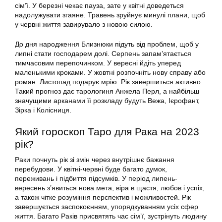
сім’ї. У березні чекає пауза, зате у квітні доведеться
надолужувати згаяне. Травень зруйнує минулі плани, щоб
у червні життя завирувало з новою силою.
До дня народження Близнюки підуть від проблем, щоб у
липні стати господарем долі. Серпень запам’ятається
тимчасовим перепочинком. У вересні йдіть уперед
маленькими кроками. У жовтні розпочніть нову справу або
роман. Листопад подарує мрію. Рік завершиться активно.
Такий прогноз дає тарологиня Анжела Перл, а найбільш
значущими арканами її розкладу будуть Вежа, Ієрофант,
Зірка і Колісниця.
Який гороскоп Таро для Рака на 2023
рік?
Раки почнуть рік зі змін через внутрішнє бажання
перебудови. У квітні-червні буде багато думок,
переживань і підбиття підсумків. У період липень-
вересень з’явиться нова мета, віра в щастя, любов і успіх,
а також чітке розуміння перспектив і можливостей. Рік
завершується заспокоєнням, упорядкуванням усіх сфер
життя. Багато Раків присвятять час сім’ї, зустрінуть людину