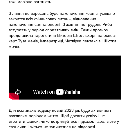
тож імовірна вагітність.
З липня по вересень буде накопичення коштів, успішне
закриття всіх фінансових питань, відновлення і
накопичення сил та енергії. З жовтня по грудень Риби
вступлять у період сприятливих змін. Такий прогноз
представила тарологиня Вікторія Штелльхорн на основі
карт Туза мечів, Імператриці, Четвірки пентаклів і Шістки
мечів.
Для всіх знаків зодіаку новий 2023 рік буде активним і
важливим періодом життя. Щоб досягти успіху і не
втратити шанси, чітко дотримуйтесь підказок Таро, вірте у
свої сили і вчіться не зупинятися на півдорозі.