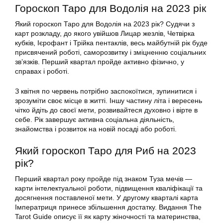
Гороскоп Таро для Водолія на 2023 рік
Який гороскоп Таро для Водолія на 2023 рік? Судячи з
карт розкладу, до якого увійшов Лицар жезлів, Четвірка
кубків, Ієрофант і Трійка пентаклів, весь майбутній рік буде
присвячений роботі, саморозвитку і зміцненню соціальних
зв’язків. Перший квартал пройде активно фізично, у
справах і роботі.
З квітня по червень потрібно заспокоїтися, зупинитися і
зрозуміти своє місце в житті. Іншу частину літа і вересень
чітко йдіть до своєї мети, розвивайтеся духовно і вірте в
себе. Рік завершує активна соціальна діяльність,
знайомства і розвиток на новій посаді або роботі.
Який гороскоп Таро для Риб на 2023
рік?
Перший квартал року пройде під знаком Туза мечів —
карти інтелектуальної роботи, підвищення кваліфікації та
досягнення поставленої мети. У другому кварталі карта
Імператриця принесе збільшення достатку. Видання The
Tarot Guide описує її як карту жіночності та материнства,