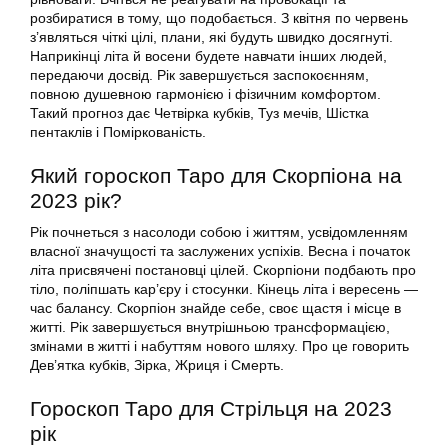
розбиратися в тому, що подобається. З квітня по червень
з’являться чіткі цілі, плани, які будуть швидко досягнуті.
Наприкінці літа й восени будете навчати інших людей,
передаючи досвід. Рік завершується заспокоєнням,
повною душевною гармонією і фізичним комфортом.
Такий прогноз дає Четвірка кубків, Туз мечів, Шістка
пентаклів і Поміркованість.
Який гороскоп Таро для Скорпіона на
2023 рік?
Рік почнеться з насолоди собою і життям, усвідомленням
власної значущості та заслужених успіхів. Весна і початок
літа присвячені постановці цілей. Скорпіони подбають про
тіло, поліпшать кар’єру і стосунки. Кінець літа і вересень —
час балансу. Скорпіон знайде себе, своє щастя і місце в
житті. Рік завершується внутрішньою трансформацією,
змінами в житті і набуттям нового шляху. Про це говорить
Дев’ятка кубків, Зірка, Жриця і Смерть.
Гороскоп Таро для Стрільця на 2023
рік