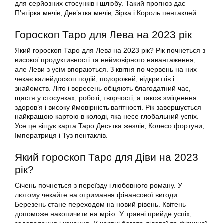
для серйозних стосунків і шлюбу. Такий прогноз дає
П’ятірка мечів, Дев’ятка мечів, Зірка і Король пентаклей.
Гороскоп Таро для Лева на 2023 рік
Який гороскоп Таро для Лева на 2023 рік? Рік почнеться з
високої продуктивності та неймовірного навантаження,
але Леви з усім впораються. З квітня по червень на них
чекає калейдоскоп подій, подорожей, відкриттів і
знайомств. Літо і вересень обіцяють благодатний час,
щастя у стосунках, роботі, творчості, а також зміцнення
здоров’я і високу ймовірність вагітності. Рік завершується
найкращою картою в колоді, яка несе глобальний успіх.
Усе це віщує карта Таро Десятка жезлів, Колесо фортуни,
Імператриця і Туз пентаклів.
Який гороскоп Таро для Діви на 2023
рік?
Січень почнеться з переїзду і любовного роману. У
лютому чекайте на отримання фінансової вигоди.
Березень стане переходом на новий рівень. Квітень
допоможе накопичити на мрію. У травні прийде успіх,