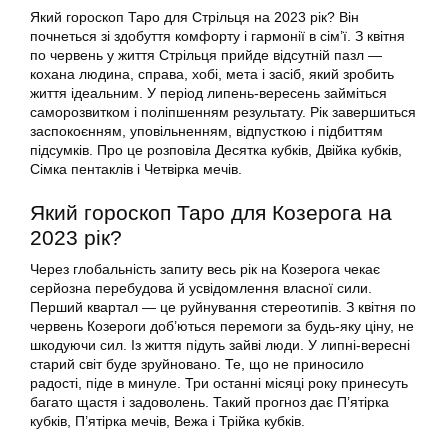
Який гороскоп Таро для Стрільця на 2023 рік? Він
почнеться зі здобуття комфорту і гармонії в сім’ї. З квітня
по червень у життя Стрільця прийде відсутній пазл —
кохана людина, справа, хобі, мета і засіб, який зробить
життя ідеальним. У період липень-вересень займіться
саморозвитком і поліпшенням результату. Рік завершиться
заспокоєнням, уповільненням, відпусткою і підбиттям
підсумків. Про це розповіла Десятка кубків, Двійка кубків,
Сімка пентаклів і Четвірка мечів.
Який гороскоп Таро для Козерога на
2023 рік?
Через глобальність запиту весь рік на Козерога чекає
серйозна перебудова й усвідомлення власної сили.
Перший квартал — це руйнування стереотипів. З квітня по
червень Козероги доб’ються перемоги за будь-яку ціну, не
шкодуючи сил. Із життя підуть зайві люди. У липні-вересні
старий світ буде зруйновано. Те, що не приносило
радості, піде в минуле. Три останні місяці року принесуть
багато щастя і задоволень. Такий прогноз дає П’ятірка
кубків, П’ятірка мечів, Вежа і Трійка кубків.