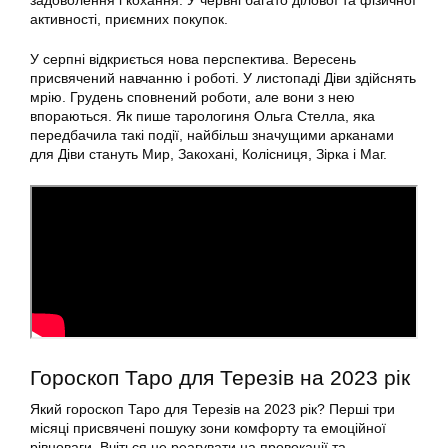
задоволення і кохання. У червні багато ділової та фізичної
активності, приємних покупок.
У серпні відкриється нова перспектива. Вересень
присвячений навчанню і роботі. У листопаді Діви здійснять
мрію. Грудень сповнений роботи, але вони з нею
впораються. Як пише тарологиня Ольга Стелла, яка
передбачила такі події, найбільш значущими арканами
для Діви стануть Мир, Закохані, Колісниця, Зірка і Маг.
Гороскоп Таро для Терезів на 2023 рік
Який гороскоп Таро для Терезів на 2023 рік? Перші три
місяці присвячені пошуку зони комфорту та емоційної
рівноваги. Вчіться не реагувати на провокації та