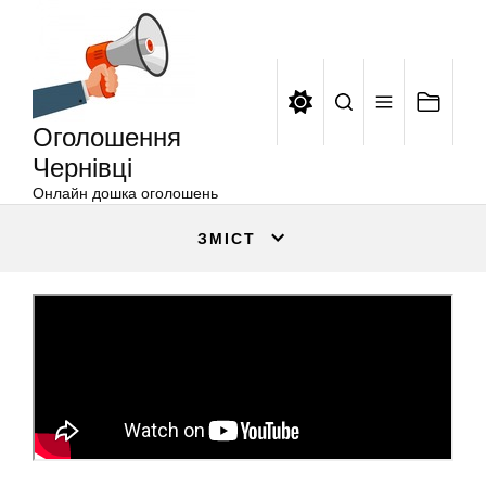
Оголошення
Перейти
Чернівці
до
вмісту
Оголошення
Чернівці
Онлайн дошка оголошень
ЗМІСТ