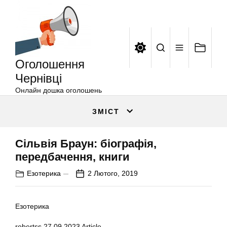
Оголошення
Перейти
Чернівці
до
вмісту
Оголошення
Чернівці
Онлайн дошка оголошень
ЗМІСТ
Сільвія Браун: біографія,
передбачення, книги
Езотерика
2 Лютого, 2019
Езотерика
robertss
27.09.2023
Article