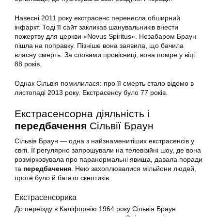
Навесні 2011 року екстрасенс перенесла обширний
інфаркт. Тоді її сайт закликав шанувальників внести
пожертву для церкви «Novus Spiritus». Незабаром Браун
пішла на поправку. Пізніше вона заявила, що бачила
власну смерть. За словами провісниці, вона помре у віці
88 років.
Однак Сільвія помилилася: про її смерть стало відомо в
листопаді 2013 року. Екстрасенсу було 77 років.
Екстрасенсорна діяльність і
передбачення
Сільвії Браун
Сільвія Браун — одна з найзнаменитіших екстрасенсів у
світі. Її регулярно запрошували на телевізійні шоу, де вона
розмірковувала про паранормальні явища, давала поради
та
передбачення
. Нею захоплювалися мільйони людей,
проте було й багато скептиків.
Екстрасенсорика
До переїзду в Каліфорнію 1964 року Сільвія Браун