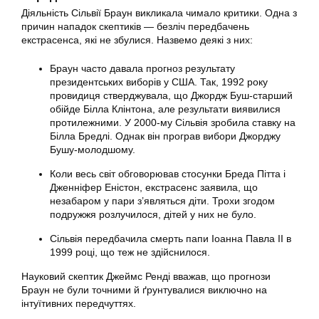
Діяльність Сільвії Браун викликала чимало критики. Одна з
причин нападок скептиків — безліч передбачень
екстрасенса, які не збулися. Назвемо деякі з них:
Браун часто давала прогноз результату
президентських виборів у США. Так, 1992 року
провидиця стверджувала, що Джордж Буш-старший
обійде Білла Клінтона, але результати виявилися
протилежними. У 2000-му Сільвія зробила ставку на
Білла Бредлі. Однак він програв вибори Джорджу
Бушу-молодшому.
Коли весь світ обговорював стосунки Бреда Пітта і
Дженніфер Еністон, екстрасенс заявила, що
незабаром у пари з’являться діти. Трохи згодом
подружжя розлучилося, дітей у них не було.
Сільвія передбачила смерть папи Іоанна Павла II в
1999 році, що теж не здійснилося.
Науковий скептик Джеймс Ренді вважав, що прогнози
Браун не були точними й ґрунтувалися виключно на
інтуїтивних передчуттях.