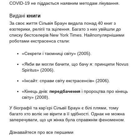
COVID-19 не піддається наявним методам лікування.
Видані
книги
За своє життя Сільвія Браун видала понад 40 книг з
езотерики, релігії та зцілення. Багато з них увійшли до
списку бестселерів New York Times. Найпопулярнішими
роботами екстрасенса стали:
«Секрети і таємниці світу» (2005).
«Якби ви могли бачити, що бачу я: принципи Novus
Spiritus» (2006).
«Інсайт: справи світу екстрасенсів» (2006).
«Кінець днів:
передбачення
і пророцтва про кінець
світу» (2008).
У біографії та кар’єрі Сільвії Браун є білі плями, тому
багато хто воліє не вірити в її здібності. Однак не можна
заперечувати, що ця жінка була справжнім феноменом.
Дізнавайтеся про все першими