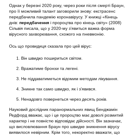
Однак у березні 2020 року, через роки після смерті Браун,
про її можливий талант заговорили знову: екстрасенс
передбачила пандемію коронавірусу. У книжці «Кінець
днів:
передбачення
і пророцтва про кінець світу» (2008)
Сільвія писала, що у 2020-му з’явиться важка форма
вірусного захворювання, схожого на пневмонію.
Ось що провидиця сказала про цей вірус:
Він швидко пошириться світом.
Вражатиме бронхи та легені.
Не піддаватиметься відомим методам лікування.
Зникне так само швидко, як і з’явився.
Ненадовго повернеться через десять років.
Науковий дослідник паранормальних явищ Бенджамін
Редфорд вважає, що і це пророцтво має доволі розмитий
характер і не повністю відповідає дійсності. Він зазначає,
що висловлювання Браун про швидке зникнення вірусу
виявилося невірним. Крім того, некоректно вважати, що