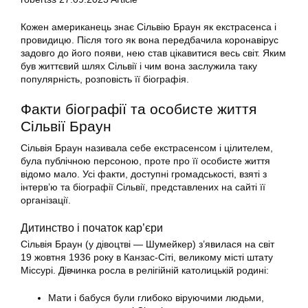
Кожен американець знає Сільвію Браун як екстрасенса і
провидицю. Після того як вона передбачила коронавірус
задовго до його появи, нею став цікавитися весь світ. Яким
був життєвий шлях Сільвії і чим вона заслужила таку
популярність, розповість її біографія.
Факти біографії та особисте життя
Сільвії Браун
Сільвія Браун називала себе екстрасенсом і цілителем,
була публічною персоною, проте про її особисте життя
відомо мало. Усі факти, доступні громадськості, взяті з
інтерв’ю та біографії Сільвії, представлених на сайті її
організації.
Дитинство і початок кар’єри
Сільвія Браун (у дівоцтві — Шумейкер) з’явилася на світ
19 жовтня 1936 року в Канзас-Сіті, великому місті штату
Міссурі. Дівчинка росла в релігійній католицькій родині:
Мати і бабуся були глибоко віруючими людьми,