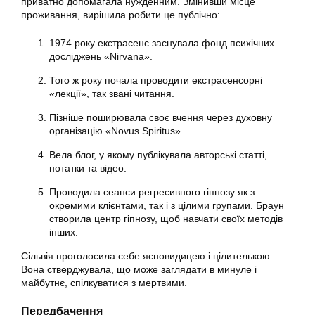
приватно допомагала нужденним. Змінивши місце
проживання, вирішила робити це публічно:
1974 року екстрасенс заснувала фонд психічних
досліджень «Nirvana».
Того ж року почала проводити екстрасенсорні
«лекції», так звані читання.
Пізніше поширювала своє вчення через духовну
організацію «Novus Spiritus».
Вела блог, у якому публікувала авторські статті,
нотатки та відео.
Проводила сеанси регресивного гіпнозу як з
окремими клієнтами, так і з цілими групами. Браун
створила центр гіпнозу, щоб навчати своїх методів
інших.
Сільвія проголосила себе ясновидицею і цілителькою.
Вона стверджувала, що може заглядати в минуле і
майбутнє, спілкуватися з мертвими.
Передбачення