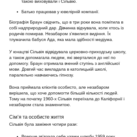
такою виховували і Сільвію.
Батько працював у ювелірній компанії.
Біографія Браун свідчить, що в три роки вона помітила в
собі надприродний дар. Дівчинка відчувала, коли хтось із
родичів помирав. Незабаром з’явилися видіння. Їх
тлумачила бабуся Ада, яка мала здібності медіума.
У юнацтві Сільвія відвідувала церковно-приходську школу,
а також допомагала людям, які зверталися до неї по
допомогу. Браун отримала вчений ступінь з англійської
мови. Довгий час викладала в католицькій школі,
паралельно навчаючись гіпнозу.
Вона приймала клієнтів особисто, але незабаром
вирішила, що хоче допомогти більшій кількості людей.
Тому на початку 1960-х Сільвія переїхала до Каліфорнії і
незабаром стала знаменитою.
Сім’я та особисте життя
Сільвія була заміжня чотири рази:
Вперше зв’язала себе узами шлюбу 1959 року.