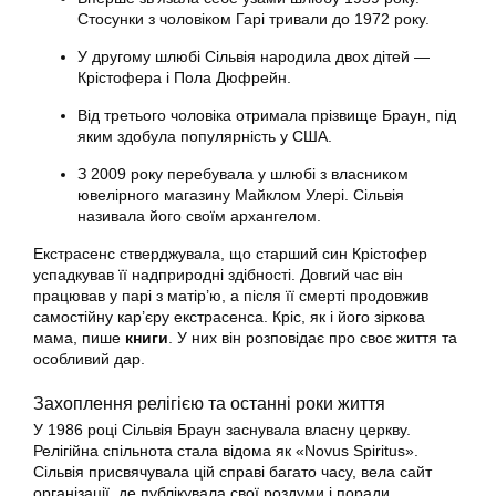
Стосунки з чоловіком Гарі тривали до 1972 року.
У другому шлюбі Сільвія народила двох дітей —
Крістофера і Пола Дюфрейн.
Від третього чоловіка отримала прізвище Браун, під
яким здобула популярність у США.
З 2009 року перебувала у шлюбі з власником
ювелірного магазину Майклом Улері. Сільвія
називала його своїм архангелом.
Екстрасенс стверджувала, що старший син Крістофер
успадкував її надприродні здібності. Довгий час він
працював у парі з матір’ю, а після її смерті продовжив
самостійну кар’єру екстрасенса. Кріс, як і його зіркова
мама, пише
книги
. У них він розповідає про своє життя та
особливий дар.
Захоплення релігією та останні роки життя
У 1986 році Сільвія Браун заснувала власну церкву.
Релігійна спільнота стала відома як «Novus Spiritus».
Сільвія присвячувала цій справі багато часу, вела сайт
організації, де публікувала свої роздуми і поради.