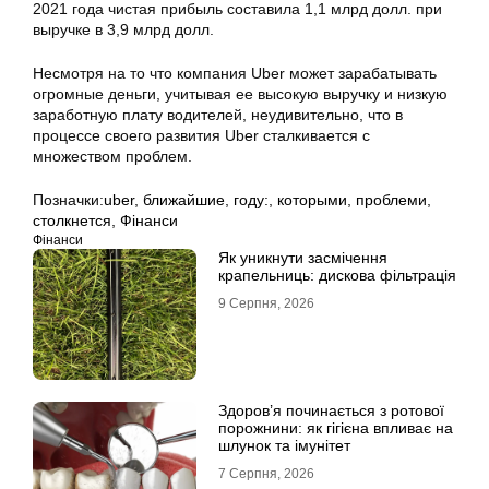
2021 года чистая прибыль составила 1,1 млрд долл. при
выручке в 3,9 млрд долл.
Несмотря на то что компания Uber может зарабатывать
огромные деньги, учитывая ее высокую выручку и низкую
заработную плату водителей, неудивительно, что в
процессе своего развития Uber сталкивается с
множеством проблем.
Позначки:
uber
,
ближайшие
,
году:
,
которыми
,
проблеми
,
столкнется
,
Фінанси
Фінанси
Як уникнути засмічення
крапельниць: дискова фільтрація
9 Серпня, 2026
Здоров’я починається з ротової
порожнини: як гігієна впливає на
шлунок та імунітет
7 Серпня, 2026