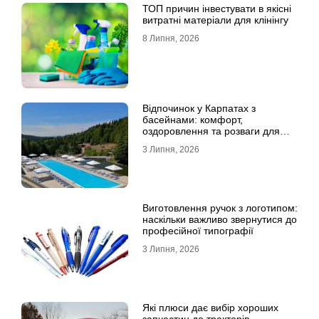
ТОП причин інвестувати в якісні
витратні матеріали для клінінгу
8 Липня, 2026
Відпочинок у Карпатах з
басейнами: комфорт,
оздоровлення та розваги для
всієї родини
3 Липня, 2026
Виготовлення ручок з логотипом:
наскільки важливо звернутися до
професійної типографії
3 Липня, 2026
Які плюси дає вибір хороших