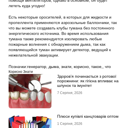
помощи вентиляторов, однако в основном, он будет
лететь куда угодно!
Есть некоторые оросителей, в которых для жидкости и
пропеллента применяются аэрозольные баллончики, так
что вы можете создавать клубы тумана без постоянного
энергетического источника. Во время использования
тумана также рекомендуется изолировать любые
пожарные волнения с обнаружением дыма, так как
появляющийся туман активирует детектор, ведущий к
нежелательной эвакуации.
Позначки:
генератор
,
дыма
,
знати
,
корисно
,
такое,
,
что
Корисно Знати
Здоров’я починається з ротової
порожнини: як гігієна впливає на
шлунок та імунітет
7 Серпня, 2026
Плюси купівлі канцтоварів оптом
1 Серпня, 2026