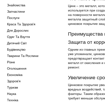
Знайомства
Цинк – это металл, кот
используется при созд
Запчастини
на поверхности металла
Послуги
металла защитный слой,
цинковое покрытие защ
Краса Та Здоров'я
Для Дорослих
Преимущества 
Одяг Та Взуття
Защита от корр
Дитячий Світ
Будівництво
Одним из главных преи
уже упоминали, цинков
Тварини Та Рослини
предотвращает контакт
Різне
металл от окисления и 
ремонт.
Оголошення
Економіка
Увеличение сро
Здоров'я
Цинковое покрытие уве
Туризм
вредных воздействий, 
Наука
факторы. Таким образо
требует меньше обслуж
Техніка