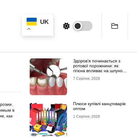
UK
Здоров’я починається з
ротової порожнини: як
гігієна впливає на шлунок
та імунітет
7 Серпня, 2026
Плюси купівлі канцтоварів
розии.
оптом
нимым в
е, как
1 Серпня, 2026