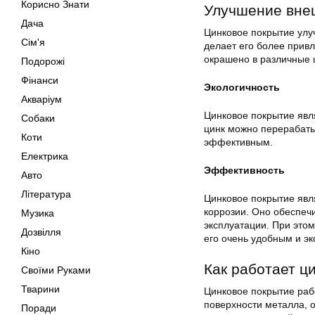
Корисно Знати
Улучшение вне
Дача
Цинковое покрытие улуч
Сім'я
делает его более прив
окрашено в различные ц
Подорожі
Фінанси
Экологичность
Акваріум
Цинковое покрытие явл
Собаки
цинк можно перерабатыв
Коти
эффективным.
Електрика
Эффективность
Авто
Література
Цинковое покрытие явл
коррозии. Оно обеспеч
Музика
эксплуатации. При этом
Дозвілля
его очень удобным и э
Кіно
Как работает ц
Своїми Руками
Тварини
Цинковое покрытие рабо
поверхности металла, о
Поради