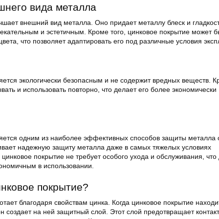
шнего вида металла
шает внешний вид металла. Оно придает металлу блеск и гладкост
лекательным и эстетичным. Кроме того, цинковое покрытие может б
вета, что позволяет адаптировать его под различные условия эксп
яется экологически безопасным и не содержит вредных веществ. Кр
ать и использовать повторно, что делает его более экономически
яется одним из наиболее эффективных способов защиты металла 
ивает надежную защиту металла даже в самых тяжелых условиях
 цинковое покрытие не требует особого ухода и обслуживания, что
кономичным в использовании.
инковое покрытие?
тает благодаря свойствам цинка. Когда цинковое покрытие находи
н создает на ней защитный слой. Этот слой предотвращает контак