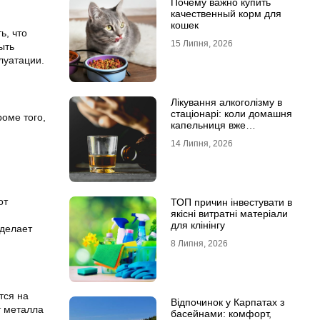
Почему важно купить
качественный корм для
кошек
ь, что
15 Липня, 2026
ыть
луатации.
Лікування алкоголізму в
стаціонарі: коли домашня
оме того,
капельниця вже
недостатня
14 Липня, 2026
от
ТОП причин інвестувати в
якісні витратні матеріали
для клінінгу
 делает
8 Липня, 2026
тся на
Відпочинок у Карпатах з
т металла
басейнами: комфорт,