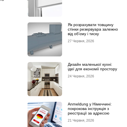
Як розрахувати товщину
стінки резервуара залежно
від об’єму і тиску
27 Червня, 2026
Дизайн маленької кухні:
ідеї для економії простору
24 Червня, 2026
Anmeldung у Німеччині:
покрокова інструкція з
реєстрації за адресою
21 Червня, 2026