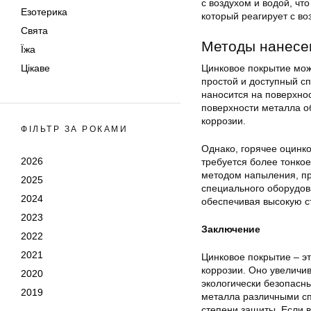
с воздухом и водой, чт
Езотерика
который реагирует с во
Свята
Методы нанесен
Їжа
Цікаве
Цинковое покрытие мож
простой и доступный сп
наносится на поверхнос
поверхности металла о
коррозии.
ФІЛЬТР ЗА РОКАМИ
Однако, горячее оцинко
2026
требуется более тонкое
методом напыления, пр
2025
специального оборудова
2024
обеспечивая высокую с
2023
Заключение
2022
2021
Цинковое покрытие – э
коррозии. Оно увеличив
2020
экологически безопасн
2019
металла различными сп
степени защиты. Если в