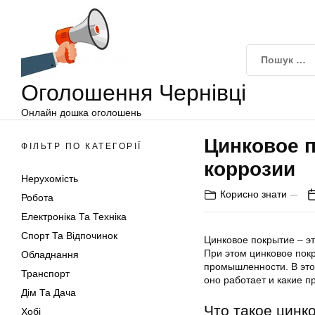
Оголошення
Перейти
Чернівці
до
вмісту
Оголошення Чернівці
Онлайн дошка оголошень
Цинковое п
ФІЛЬТР ПО КАТЕГОРІЇ
коррозии
Нерухомість
Корисно знати
Робота
Електроніка Та Техніка
Спорт Та Відпочинок
Цинковое покрытие – э
При этом цинковое пок
Обладнання
промышленности. В этой
Транспорт
оно работает и какие п
Дім Та Дача
Что такое цинк
Хобі