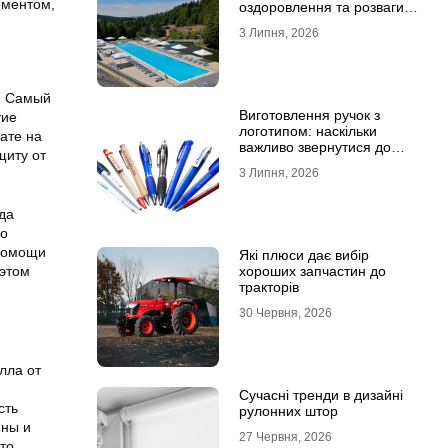
ементом,
оздоровлення та розваги
для всієї родини
3 Липня, 2026
. Самый
Виготовлення ручок з
тие
логотипом: наскільки
ате на
важливо звернутися до
щиту от
професійної типографії
3 Липня, 2026
да
но
 помощи
Які плюси дає вибір
 этом
хороших запчастин до
тракторів
30 Червня, 2026
лла от
Сучасні тренди в дизайні
сть
рулонних штор
ины и
27 Червня, 2026
то