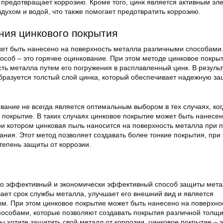
о предотвращает коррозию. Кроме того, цинк является активным эл
здухом и водой, что также помогает предотвратить коррозию.
ия цинкового покрытия
ет быть нанесено на поверхность металла различными способами
особ – это горячее оцинкование. При этом методе цинковое покры
ть металла путем его погружения в расплавленный цинк. В результ
бразуется толстый слой цинка, который обеспечивает надежную за
вание не всегда является оптимальным выбором в тех случаях, ког
 покрытие. В таких случаях цинковое покрытие может быть нанесе
и котором цинковая пыль наносится на поверхность металла при
ния. Этот метод позволяет создавать более тонкие покрытия, при
тепень защиты от коррозии.
то эффективный и экономически эффективный способ защиты мета
ает срок службы металла, улучшает его внешний вид и является
ым. При этом цинковое покрытие может быть нанесено на поверхно
особами, которые позволяют создавать покрытия различной толщ
ы хотите защитить свой металл от коррозии, цинковое покрытие – э