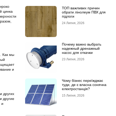
широко
ТОП важливих причин
й цинка
обрати лінолеум ПВХ для
верхности
підлоги
бразом,
24 Липня, 2026
Почему важно выбрать
надежный дренажный
насос для откачки
. Как мы
рый
23 Липня, 2026
защищает
ивание и
Чому бізнес переїжджає
туди, де є власна сонячна
електростанція?
и других
15 Липня, 2026
и другие
 и