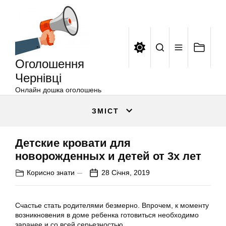
Оголошення
Перейти
Чернівці
до
вмісту
Оголошення
Чернівці
Онлайн дошка оголошень
ЗМІСТ
Детские кровати для
новорожденных и детей от 3х лет
Корисно знати
28 Січня, 2019
Счастье стать родителями безмерно. Впрочем, к моменту
возникновения в доме ребенка готовиться необходимо
заранее и со всей серьезностью.