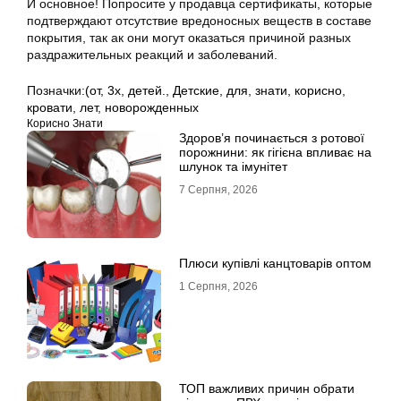
И основное! Попросите у продавца сертификаты, которые
подтверждают отсутствие вредоносных веществ в составе
покрытия, так ак они могут оказаться причиной разных
раздражительных реакций и заболеваний.
Позначки:
(от
,
3х
,
детей.
,
Детские
,
для
,
знати
,
корисно
,
кровати
,
лет
,
новорожденных
Корисно Знати
Здоров’я починається з ротової
порожнини: як гігієна впливає на
шлунок та імунітет
7 Серпня, 2026
Плюси купівлі канцтоварів оптом
1 Серпня, 2026
ТОП важливих причин обрати