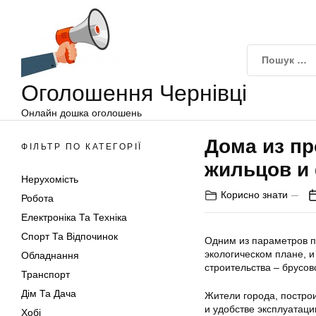
Оголошення
Перейти
Чернівці
до
вмісту
Оголошення Чернівці
Онлайн дошка оголошень
Дома из п
ФІЛЬТР ПО КАТЕГОРІЇ
жильцов и
Нерухомість
Корисно знати
Робота
Електроніка Та Техніка
Спорт Та Відпочинок
Одним из параметров по
экологическом плане, и
Обладнання
строительства – брусов
Транспорт
Дім Та Дача
Жители города, постро
и удобстве эксплуатац
Хобі