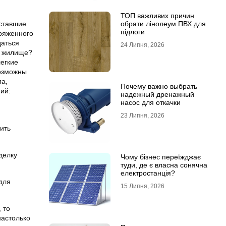
ТОП важливих причин
ставшие
обрати лінолеум ПВХ для
підлоги
пряженного
даться
24 Липня, 2026
ь жилище?
легкие
возможны
ма,
Почему важно выбрать
ий:
надежный дренажный
насос для откачки
23 Липня, 2026
ить
делку
Чому бізнес переїжджає
туди, де є власна сонячна
електростанція?
для
15 Липня, 2026
 то
настолько