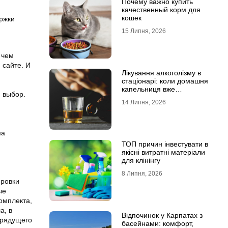
Почему важно купить
качественный корм для
кошек
ржки
15 Липня, 2026
 чем
 сайте. И
Лікування алкоголізму в
стаціонарі: коли домашня
капельниця вже
 выбор.
недостатня
14 Липня, 2026
ма
ТОП причин інвестувати в
якісні витратні матеріали
для клінінгу
8 Липня, 2026
ировки
ые
омплекта,
а, в
Відпочинок у Карпатах з
грядущего
басейнами: комфорт,