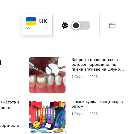
UK
Здоров’я починається з
ы
ротової порожнини: як
гігієна впливає на шлунок
та імунітет
7 Серпня, 2026
Плюси купівлі канцтоварів
 чистота в
оптом
орости
1 Серпня, 2026
фортности