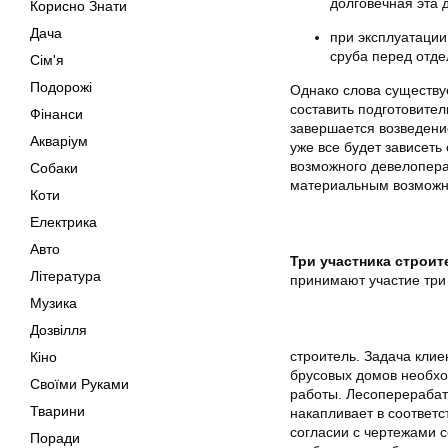
долговечная эта 
Корисно Знати
Дача
при эксплуатации
сруба перед отде
Сім'я
Подорожі
Однако слова существуе
составить подготовител
Фінанси
завершается возведени
Акваріум
уже все будет зависеть
возможного девелопера,
Собаки
материальным возможно
Коти
Електрика
Авто
Три участника строит
Література
принимают участие три 
Музика
Дозвілля
строитель. Задача клие
Кіно
брусовых домов необхо
Своїми Руками
работы. Лесоперерабат
Тварини
накапливает в соответ
согласии с чертежами 
Поради