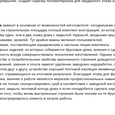
ерекрытий, создает нарезку пиломатериала для чердачного этажа и
а
зависит в основном от возможностей изготовителя: сегодняшние
 на строительную площадку полный комплект конструкций, из кото
ку одно- или в два этажа дома с закрытой террасой, входными кр
амами, кровлей. Тут крайне важны желания пользователей.
мам, поставляющим юридическим и частным лицам комплекты
рных изделий, из которых собираются брусовые дома, мнения о с
ность всегда совершенствовать технологию изготовления. Однако 
ество и потребительские свойства законченного строения доводится
 знаний, умения и опыта зависит удаление заводских недоработок, 
тов друг к другу, устройство хорошей тепловой изоляции межвенц
от, отражающихся на итоговом результате. Благодаря этому для ф
ма, мнения о работе являются мерилом профессиональных навык
е не только сконцентрировать сруб в соответствии с заводской инст
нт, закрыть тепловой контур дома и если понадобится сделать на
ля того, чтобы вновь выстроенные строения были похожи на те бру
монстрировалось клиенту в начале работы.