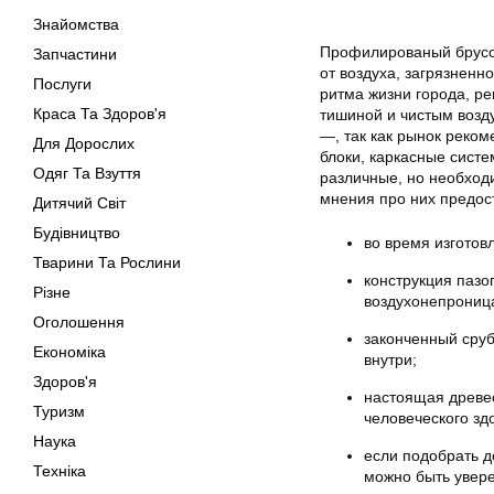
Знайомства
Профилированый брусо
Запчастини
от воздуха, загрязнен
Послуги
ритма жизни города, р
Краса Та Здоров'я
тишиной и чистым возд
—, так как рынок реком
Для Дорослих
блоки, каркасные сист
Одяг Та Взуття
различные, но необходи
мнения про них предос
Дитячий Світ
Будівництво
во время изготов
Тварини Та Рослини
конструкция пазо
Різне
воздухонепрониц
Оголошення
законченный сруб
Економіка
внутри;
Здоров'я
настоящая древе
Туризм
человеческого зд
Наука
если подобрать д
Техніка
можно быть увере