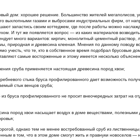
вый дом: хорошее решение. Большинство жителей мегаполисов, у
ного выхлопными газами и выбросами индустриальных фирм, от на
ешают запастись своим коттеджем, где после работы можно наслаж
ухом. И тут же появляется вопрос — из каких материалов возводит
ендует много вариантов: кирпич, монолитный цементный раствор, 
емы, природная и древесина клееная. Мнения по данному поводу 
мо учесть, что те, кто в собственное время подобрал брусовые до
тавляют самые восторженные и этому имеется несколько объяснен
ления сруба применяется настоящая древесина пород хвои;
гребневого стыка бруса профилированного дает возможность получ
аемый стык венцов сруба;
 из бруса профилированного не просит внеочередных затрат на от
сина пород хвои насыщает воздух в доме веществами, полезными 
оровья;
орогой, однако тем не менее востребованный сруб из лиственницы,
нным в том, что в этом доме смогут жить и правнуки новоселов — 