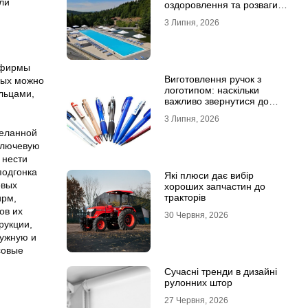
ли
оздоровлення та розваги
для всієї родини
3 Липня, 2026
 фирмы
Виготовлення ручок з
рых можно
логотипом: наскільки
ыльцами,
важливо звернутися до
професійної типографії
3 Липня, 2026
деланной
ключевую
 нести
подгонка
Які плюси дає вибір
овых
хороших запчастин до
тракторів
ирм,
ов их
30 Червня, 2026
рукции,
ружную и
совые
Сучасні тренди в дизайні
рулонних штор
27 Червня, 2026