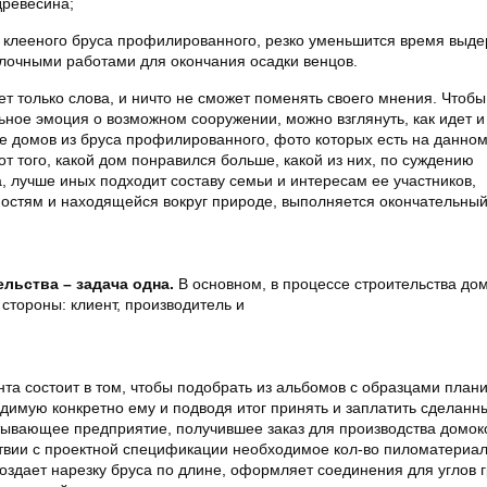
древесина;
 клееного бруса профилированного, резко уменьшится время выде
лочными работами для окончания осадки венцов.
т только слова, и ничто не сможет поменять своего мнения. Чтобы
ьное эмоция о возможном сооружении, можно взглянуть, как идет и
е домов из бруса профилированного, фото которых есть на данном
 от того, какой дом понравился больше, какой из них, по суждению
 лучше иных подходит составу семьи и интересам ее участников,
стям и находящейся вокруг природе, выполняется окончательный
ельства – задача одна.
В основном, в процессе строительства до
стороны: клиент, производитель и
нта состоит в том, чтобы подобрать из альбомов с образцами план
димую конкретно ему и подводя итог принять и заплатить сделанн
ывающее предприятие, получившее заказ для производства домок
ствии с проектной спецификации необходимое кол-во пиломатериал
создает нарезку бруса по длине, оформляет соединения для углов 