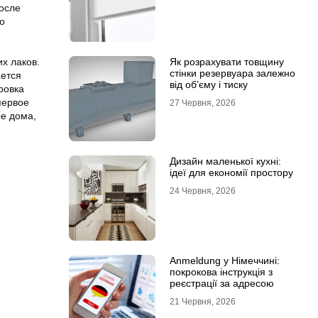
после
о
х лаков.
Як розрахувати товщину
стінки резервуара залежно
ается
від об’єму і тиску
ровка
первое
27 Червня, 2026
е дома,
Дизайн маленької кухні:
ідеї для економії простору
24 Червня, 2026
Anmeldung у Німеччині:
покрокова інструкція з
реєстрації за адресою
21 Червня, 2026