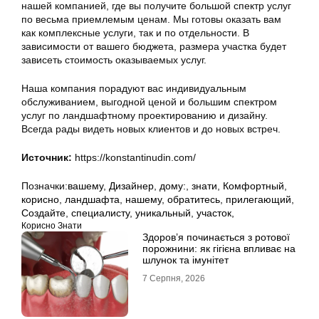
нашей компанией, где вы получите большой спектр услуг
по весьма приемлемым ценам. Мы готовы оказать вам
как комплексные услуги, так и по отдельности. В
зависимости от вашего бюджета, размера участка будет
зависеть стоимость оказываемых услуг.
Наша компания порадуют вас индивидуальным
обслуживанием, выгодной ценой и большим спектром
услуг по ландшафтному проектированию и дизайну.
Всегда рады видеть новых клиентов и до новых встреч.
Источник:
https://konstantinudin.com/
Позначки:
вашему
,
Дизайнер
,
дому:
,
знати
,
Комфортный
,
корисно
,
ландшафта
,
нашему
,
обратитесь
,
прилегающий
,
Создайте
,
специалисту
,
уникальный
,
участок,
Корисно Знати
Здоров’я починається з ротової
порожнини: як гігієна впливає на
шлунок та імунітет
7 Серпня, 2026