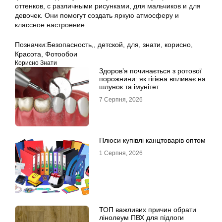
оттенков, с различными рисунками, для мальчиков и для
девочек. Они помогут создать яркую атмосферу и
классное настроение.
Позначки:
Безопасность,
,
детской
,
для
,
знати
,
корисно
,
Красота
,
Фотообои
Корисно Знати
Здоров’я починається з ротової
порожнини: як гігієна впливає на
шлунок та імунітет
7 Серпня, 2026
Плюси купівлі канцтоварів оптом
1 Серпня, 2026
ТОП важливих причин обрати
лінолеум ПВХ для підлоги