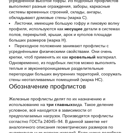
усредненной высотой гофры. Из подобных профлистов
выполняют разные ограждения, заборы, каркасные
системы временных строений, склады, ангары,
обкладывают домовые стены (марка С).
Листочки, имеющие большую гофру и пиковую волну
профиля, используются как
несущие
детали в системах
полов, перекрытий, крыши, арок и куполов площади
больших размеров (марка Н).
Переходное положение занимают профлисты с
усреднёнными физическими свойствами. Они очень
крепки, чтоб применять их как
кровельный
материал.
Одновременно, из подобных листов можно выполнять
теплые и звуконепроницаемые разделительные
перегородки больших внутренних территорий, сооружать
стены неотапливаемых помещений (марка НС).
Обозначение профлистов
Железные профлисты делят по их назначению и
использованию на
три главных
вида. Такое деление
условное, всё находится в зависимости от
предполагаемых нагрузок. Производятся профлисты
согластно ГОСТа 24045–94. В данной заметке нет
аналогичного описания геометрических размеров по
индивидуальным маркам изделий. Если нужно подобрать