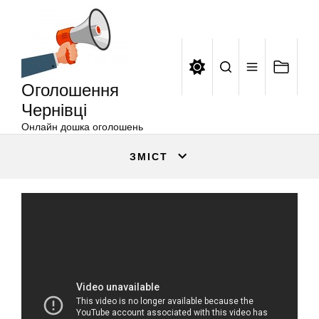
Оголошення
Перейти
Чернівці
до
вмісту
Оголошення
Чернівці
Онлайн дошка оголошень
ЗМІСТ