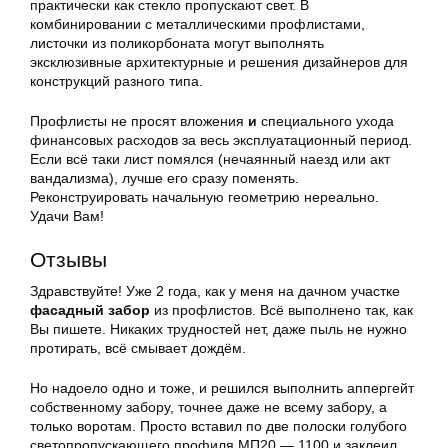
практически как стекло пропускают свет. В
комбинировании с металлическими профлистами,
листочки из поликорбоната могут выполнять
эксклюзивные архитектурные и решения дизайнеров для
конструкций разного типа.
Профлисты не просят вложения
и
специального ухода
финансовых расходов за весь эксплуатационный период.
Если всё таки лист помялся (нечаянный наезд или акт
вандализма), лучше его сразу поменять.
Реконструировать начальную геометрию нереально.
Удачи Вам!
Отзывы
Здравствуйте! Уже 2 года, как у меня на дачном участке
фасадный забор
из профлистов. Всё выполнено так, как
Вы пишете. Никаких трудностей нет, даже пыль не нужно
протирать, всё смывает дождём.
Но надоело одно и тоже, и решился выполнить аппергейт
собственному забору, точнее даже не всему забору, а
только воротам. Просто вставил по две полоски голубого
светопропускающего профиля МП20 — 1100 и заклеил