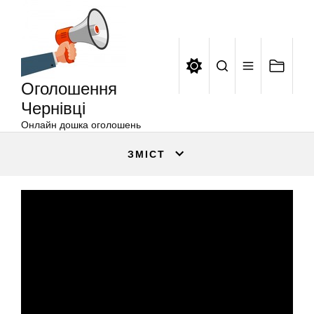
Оголошення
Перейти
Чернівці
до
вмісту
Оголошення
Чернівці
Онлайн дошка оголошень
ЗМІСТ