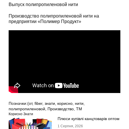
Выпуск полипропиленовой нити
Производство полипропиленовой нити на
предприятии «Полимер Продукт»
Позначки:
(от
,
fiber
,
знати
,
корисно
,
нити
,
полипропиленовой
,
Производство
,
ТМ
Корисно Знати
Плюси купівлі канцтоварів оптом
1 Серпня, 2026