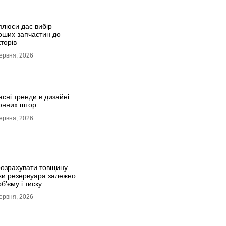
плюси дає вибір
оших запчастин до
торів
ервня, 2026
сні тренди в дизайні
онних штор
ервня, 2026
розрахувати товщину
нки резервуара залежно
об’єму і тиску
ервня, 2026