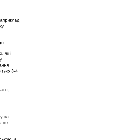
наприклад,
ку
що.
, як і
у
сання
изько 3-4
атті,
ку на
а це
ською, а