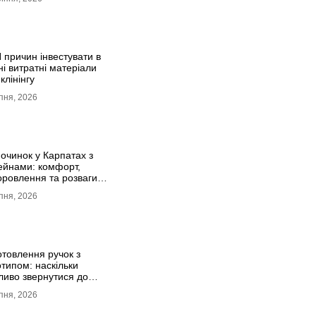
 причин інвестувати в
ні витратні матеріали
клінінгу
пня, 2026
починок у Карпатах з
ейнами: комфорт,
оровлення та розваги
всієї родини
пня, 2026
отовлення ручок з
отипом: наскільки
ливо звернутися до
фесійної типографії
пня, 2026