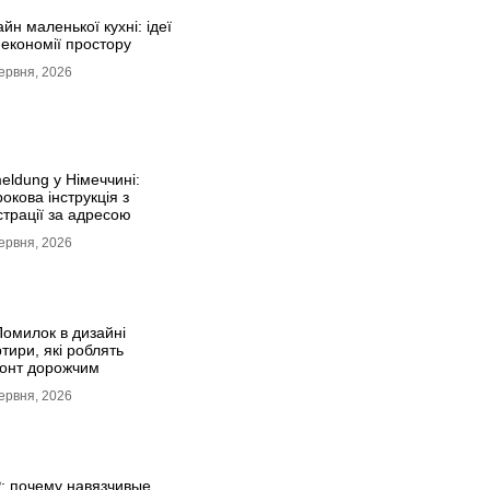
йн маленької кухні: ідеї
 економії простору
ервня, 2026
eldung у Німеччині:
окова інструкція з
страції за адресою
ервня, 2026
Помилок в дизайні
тири, які роблять
онт дорожчим
ервня, 2026
: почему навязчивые