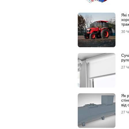
Які 
хор
трак
30 Ч
Суча
рул
27 Ч
Як 
сті
від 
27 Ч