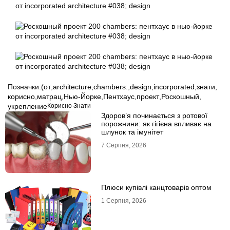
Позначки:
(от
,
architecture
,
chambers:
,
design
,
incorporated
,
знати
,
корисно
,
матрац
,
Нью-Йорке
,
Пентхаус
,
проект
,
Роскошный
,
укрепление
Корисно Знати
Здоров’я починається з ротової
порожнини: як гігієна впливає на
шлунок та імунітет
7 Серпня, 2026
Плюси купівлі канцтоварів оптом
1 Серпня, 2026