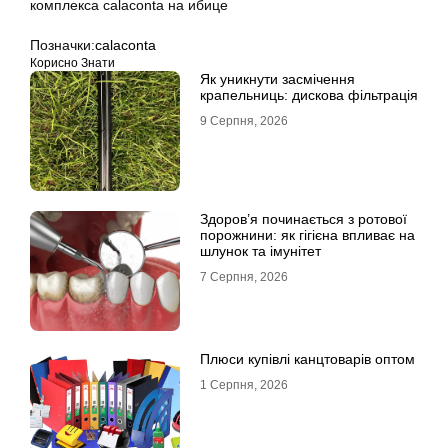
Позначки:
calaconta
Корисно Знати
Як уникнути засмічення
крапельниць: дискова фільтрація
9 Серпня, 2026
Здоров’я починається з ротової
порожнини: як гігієна впливає на
шлунок та імунітет
7 Серпня, 2026
Плюси купівлі канцтоварів оптом
1 Серпня, 2026