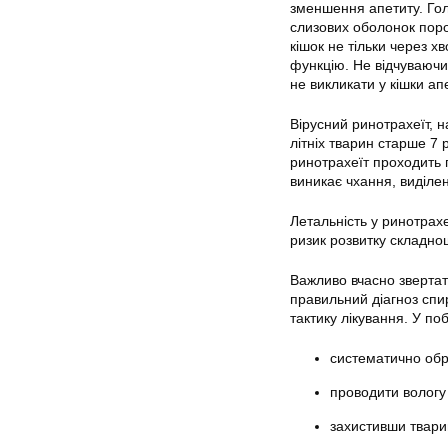
зменшення апетиту. Гол
слизових оболонок поро
кішок не тільки через х
функцію. Не відчуваючи 
не викликати у кішки ап
Вірусний ринотрахеїт, н
літніх тварин старше 7 
ринотрахеїт проходить п
виникає чхання, виділен
Летальність у ринотрах
ризик розвитку складнощі
Важливо вчасно звертат
правильний діагноз спи
тактику лікування. У п
систематично обро
проводити вологу
захистивши твари