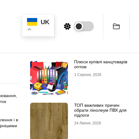
UK
Плюси купівлі канцтоварів
оптом
1 Серпня, 2026
рювання,
ток
ТОП важливих причин
обрати лінолеум ПВХ для
підлоги
лення і в
24 Липня, 2026
ярнішими