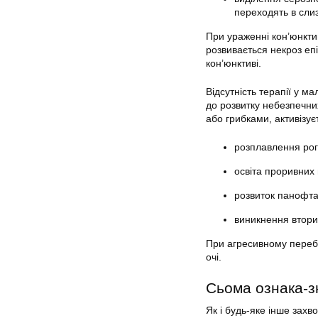
переходять в слиз
При ураженні кон’юнктив
розвивається некроз еп
кон’юнктиві.
Відсутність терапії у 
до розвитку небезпечн
або грибками, активізуєт
розплавлення рог
освіта проривних
розвиток панофт
виникнення вторин
При агресивному перебі
очі.
Сьома ознака-з
Як і будь-яке інше зах