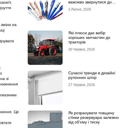
важливо звернутися до
ахеїт,
професійної типографії
дчуття
3 Липня, 2026
 зміни на
шці
Які плюси дає вибір
хороших запчастин до
ідчувати
тракторів
30 Червня, 2026
х
Сучасні тренди в дизайні
з
рулонних штор
на зі
виникнення
27 Червня, 2026
показники
днення. Це
Як розрахувати товщину
стінки резервуара залежно
від об’єму і тиску
овтати