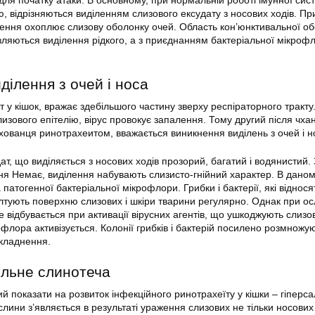
 для початку атаки. В основному, при нормальній роботі імунної сис
, відрізняються виділенням слизового ексудату з носових ходів. Пр
ження охоплює слизову оболонку очей. Область кон’юнктивальної о
вляються виділення рідкого, а з приєднанням бактеріальної мікрофл
ділення з очей і носа
 у кішок, вражає здебільшого частину зверху респіраторного тракту
зового епітелію, вірус провокує запалення. Тому другий після чха
хованця ринотрахеитом, вважається виникнення виділень з очей і н
т, що виділяється з носових ходів прозорий, багатий і водянистий.
ання Немає, виділення набувають слизисто-гнійний характер. В дано
патогенної бактеріальної мікрофлори. Грибки і бактерії, які віднося
лтують поверхню слизових і шкіри тварини регулярно. Однак при ос
е відбувається при активації вірусних агентів, що ушкоджують слизов
флора активізується. Колонії грибків і бактерій посилено розмножу
складнення.
ильне слинотеча
й показати на розвиток інфекційного ринотрахеїту у кішки – гіперсал
лини з’являється в результаті ураження слизових не тільки носових 