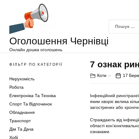
Оголошення
Перейти
Чернівці
до
вмісту
Оголошення Чернівці
Онлайн дошка оголошень
7 ознак рин
ФІЛЬТР ПО КАТЕГОРІЇ
Коти
17 Бере
Нерухомість
Робота
Електроніка Та Техніка
Інфекційний ринотрахеї
яким хворіє велика кіль
Спорт Та Відпочинок
загострених або хронічн
Обладнання
Страждають від інфекцій
Транспорт
області кон’юнктивальн
Дім Та Дача
ознаками.
Хобі