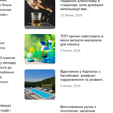
теми,
Лікування алкоголізму в
и більш
стаціонарі: коли домашня
капельниця вже
болонки
недостатня
ори і
14 Липня, 2026
ТОП причин інвестувати в
.
якісні витратні матеріали
ння
для клінінгу
оса.
8 Липня, 2026
 З плином
му випадку
ться до
Відпочинок у Карпатах з
лабленні
басейнами: комфорт,
і,
оздоровлення та розваги
ються,
для всієї родини
3 Липня, 2026
івація.
Виготовлення ручок з
ходів і
логотипом: наскільки