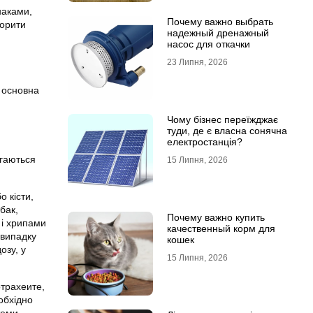
наками,
Почему важно выбрать
ворити
надежный дренажный
насос для откачки
23 Липня, 2026
 основна
Чому бізнес переїжджає
туди, де є власна сонячна
електростанція?
агаються
15 Липня, 2026
о кісти,
бак,
Почему важно купить
 і хрипами
качественный корм для
 випадку
кошек
озу, у
15 Липня, 2026
отрахеите,
обхідно