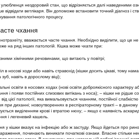
 улюбленця нездоровий стан, що відрізняється далі наведеними оз
 відвідати ветлікаря. Він допоможе встановити точний діагноз і ст
ікування патологічного процесу.
асте чхання
трахеїту, вважається часте чхання. Необхідно виділити, що це не
може на ряд інших патологій. Кішка може чхати при:
ізними хімічними речовинами, що витають у повітрі;
іл в носові ходи або навіть стравохід (кішки досить цікаві, тому нам
зуб, навіть в дорослому віці);
альні освіти в носових ходах (нові освіти доброякісного характеру аб
ння і появи постійних слизових витікань з носа); – кішки не рідше со
від цієї патології, яка вимальовується чханням, постійної слабкістю
ня при диханні; новоутвореннях в респіраторному тракті – в даному
ється виділенням крові і втратою нюху; – якщо є наявність аскарид
ння і легеневий кашель.
ня у кішки вказує на інфекцію або ж застуду. Якщо йдеться про рин
 зараження, починають виникати початкові ознаки. Власне стільки не