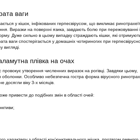
рата ваги
ічається у кішок, інфікованих герпесвірусом, що викликає ринотрахеїт
ння. Виразки на поверхні язика, завдають болю при пережовуванні 
орму. Дуже сильно в цьому випадку страждають кішки, які отримуют
ата ваги спостерігається у домашніх чотириногих при герпесвірусної
у вигляді.
аламутна плівка на очах
с провокує утворення численних виразок на рогівці. Завдяки цьому,
я оболонки. Особливо небезпечна гостра форма вірусного ринотрах
е досягли віку 3-х місяців.
оже привести до подібних змін в області очей:
нктиви;
го характеру з області кон’юнктивального мішка, протягом певного