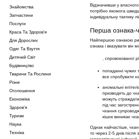
Відзначивши у власного
Знайомства
потрібно якомога швидше
Запчастини
індивідуальну тактику л
Послуги
Перша ознака-ч
Краса Та Здоров'я
Найпершою ознакою рино
Для Дорослих
ознака і вказувати він 
Одяг Та Взуття
Дитячий Світ
, спровокованої р
Будівництво
попаданні чужих т
Тварини Та Рослини
все спробувати на 
Різне
аномальні епітелі
Оголошення
призводять до чха
Економіка
можуть страждати 
під час загострен
Здоров'я
чхання супроводжу
Туризм
кішок виникає чха
Наука
Однак найчастіше, чхан
Техніка
то через 2-5 днів після