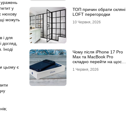
 уражень
петит у
ТОП причин обрати скляні
ує нюхову
LOFT перегородки
ощі можуть
10 Червня, 2026
в і для
і догляд,
. Іноді
Чому після iPhone 17 Pro
Max та MacBook Pro
складно перейти на щось
інше
и цьому є
1 Червня, 2026
вити
дну
нів;