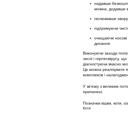
надавши безкошто
можна, додавши в
ізолювавши хвору 
підтримуючи чисто
очищаючи носові х
дихання.
Виконуючи заходи попе
числі і герпесвірусу, щ
діагностуючи вчасно мо
Це можна реалізувати я
комплексів і налагодже
У зв’язку з великим пот
припинені.
Позначки:
кішки
,
коти
,
оз
Коти