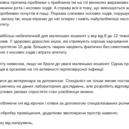
овна причина-проблеми з прийомом їжі на тлі виниклих виразкових
жнини рота і носових ходів. А справа вся в тому, що зменшується а
воробливих почуттів в пащі. Поразка слизових носових ходів, поруш
запаху їжі, коша втрачає до неї інтерес і навіть найулюбленіші лас
етиту.
айбільш небезпечний для маленьких кошенят у віці від 8 до 12 тижні
років. У здорових дорослих кішок, які отримують хороше харчування 
ротягом 10 днів. Більшість тварин хворіють фактично без симптомів
ня з носових ходів і втрата апетиту.
еїту невисока, якщо не брати до уваги маленьких кошенят. Однак пр
в в організмі на тлі активності герпесвірусної інфекції.
ися до ветеринара за допомогою. Спеціаліст не тільки зможе поста
раючись на даних лабораторних досліджень, але розробить відпові
обутових умовах спростити стан улюбленця можна:
бляючи очі від кірочок і плівок за допомогою спеціалізованих розчи
 обробку приміщення, додатково зволожуючи простір навколо;
ну від напружень;