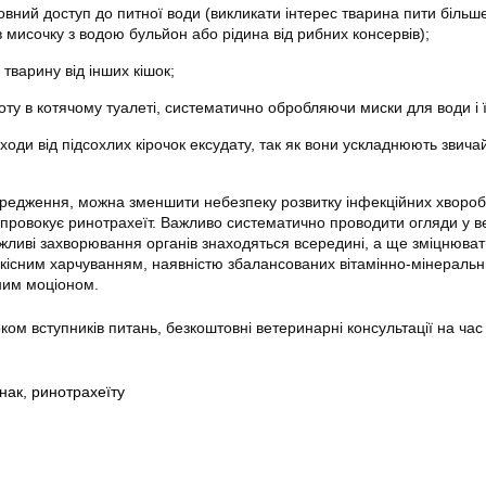
вний доступ до питної води (викликати інтерес тварина пити більш
 мисочку з водою бульйон або рідина від рибних консервів);
тварину від інших кішок;
ту в котячому туалеті, систематично обробляючи миски для води і ї
оди від підсохлих кірочок ексудату, так як вони ускладнюють звича
редження, можна зменшити небезпеку розвитку інфекційних хвороб,
о провокує ринотрахеїт. Важливо систематично проводити огляди у в
жливі захворювання органів знаходяться всередині, а ще зміцнювати
кісним харчуванням, наявністю збалансованих вітамінно-мінеральн
ним моціоном.
оком вступників питань, безкоштовні ветеринарні консультації на час
нак
,
ринотрахеїту