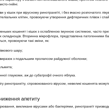
исто-гнійні.
и у кішок при вірусному ринотрахеїті, і без вчасно розпочатого ліку
ітеліальних клітин, провокуючи утворення дифтеричних плівок і спа
маленьких кошенят і кішок з ослабленою імунною системою, часто при
их складнощів. Вторинна мікрофлора, представлена патогенними ба
ься, провокуючи такі зміни, як:
івкового шару;
 виразок з подальшим пролапсом райдужної оболонки;
альмита;
ної глаукоми, аж до субатрофії очного яблука.
гу ринотрахеїту, спровокованого вірусом, невеликі кошенята можут
ниження апетиту
ворювання, викликане вірусами або бактеріями, ринотрахеїт призвод