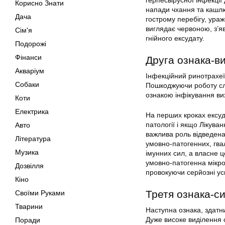
герпесвірусної інфекції
Корисно Знати
напади чхання та кашлю
Дача
гострому перебігу, ура
виглядає червоною, з’я
Сім'я
гнійного ексудату.
Подорожі
Фінанси
Друга ознака-ви
Акваріум
Інфекційний ринотрахеїт
Собаки
Пошкоджуючи роботу сли
ознакою інфікування ви
Коти
Електрика
На перших кроках ексуда
патології і якщо Лікув
Авто
важлива роль відведена 
Література
умовно-патогенних, гва
Музика
імунних сил, а власне ц
умовно-патогенна мікро
Дозвілля
провокуючи серйозні у
Кіно
Третя ознака-с
Своїми Руками
Тварини
Наступна ознака, здатни
Дуже високе виділення с
Поради