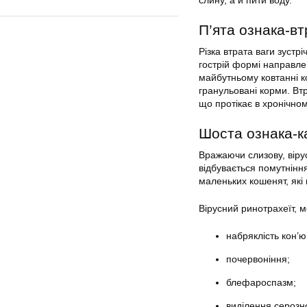
слину, а й пити воду.
П’ята ознака-вт
Різка втрата ваги зустр
гострій формі направле
майбутньому ковтанні к
гранульовані корми. Втр
що протікає в хронічном
Шоста ознака-к
Вражаючи слизову, віру
відбувається помутнінн
маленьких кошенят, які н
Вірусний ринотрахеїт, м
набряклість кон’ю
почервоніння;
блефароспазм;
виділення серозно