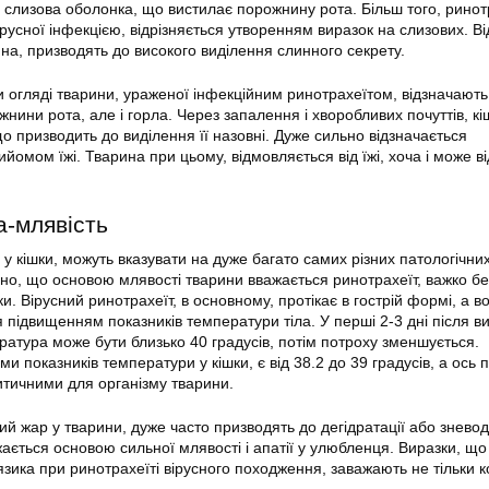
і слизова оболонка, що вистилає порожнину рота. Більш того, ринотр
усної інфекцією, відрізняється утворенням виразок на слизових. Ві
ина, призводять до високого виділення слинного секрету.
и огляді тварини, ураженої інфекційним ринотрахеїтом, відзначають
жнини рота, але і горла. Через запалення і хворобливих почуттів, кі
о призводить до виділення її назовні. Дуже сильно відзначається
ийомом їжі. Тварина при цьому, відмовляється від їжі, хоча і може в
а-млявість
 у кішки, можуть вказувати на дуже багато самих різних патологічни
чно, що основою млявості тварини вважається ринотрахеїт, важко бе
и. Вірусний ринотрахеїт, в основному, протікає в гострій формі, а во
ся підвищенням показників температури тіла. У перші 2-3 дні після 
атура може бути близько 40 градусів, потім потроху зменшується.
показників температури у кішки, є від 38.2 до 39 градусів, а ось 
ритичними для організму тварини.
ний жар у тварини, дуже часто призводять до дегідратації або знево
ажається основою сильної млявості і апатії у улюбленця. Виразки, що
язика при ринотрахеїті вірусного походження, заважають не тільки к