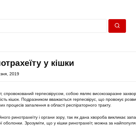
Пошук
отрахеїту у кішки
зня, 2019
т, спровокований герпесвірусом, собою являє високозаразне захво
кість кішок. Подразником вважається герпесвірус, що провокує розви
их процесів запалення в області респіраторного тракту.
ного ринотрахеїту і органи зору, так як дана хвороба викликає запа
ої оболонки. Зрозуміти, що у кішки ринотрахеїт, можна за найпопул