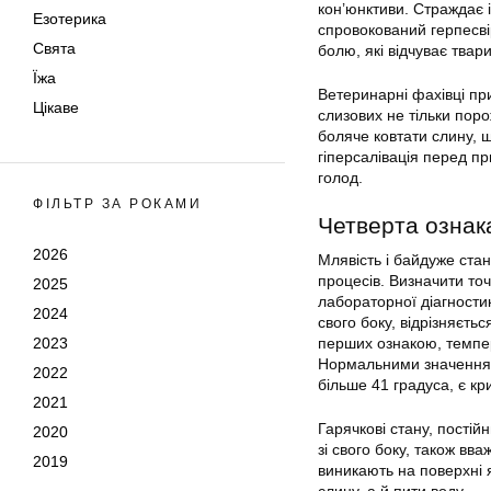
кон’юнктиви. Страждає 
Езотерика
спровокований герпесвір
Свята
болю, які відчуває твар
Їжа
Ветеринарні фахівці пр
Цікаве
слизових не тільки поро
боляче ковтати слину, щ
гіперсалівація перед пр
голод.
ФІЛЬТР ЗА РОКАМИ
Четверта ознак
2026
Млявість і байдуже стан
процесів. Визначити то
2025
лабораторної діагностик
2024
свого боку, відрізняєть
2023
перших ознакою, темпер
Нормальними значеннями 
2022
більше 41 градуса, є к
2021
Гарячкові стану, постій
2020
зі свого боку, також вв
2019
виникають на поверхні 