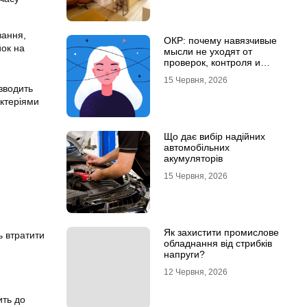
вання,
ОКР: почему навязчивые
йок на
мысли не уходят от
проверок, контроля и
попыток «успокоиться»
15 Червня, 2026
зводить
ктеріями
Що дає вибір надійних
автомобільних
акумуляторів
15 Червня, 2026
Як захистити промислове
ь втратити
обладнання від стрибків
напруги?
12 Червня, 2026
ить до