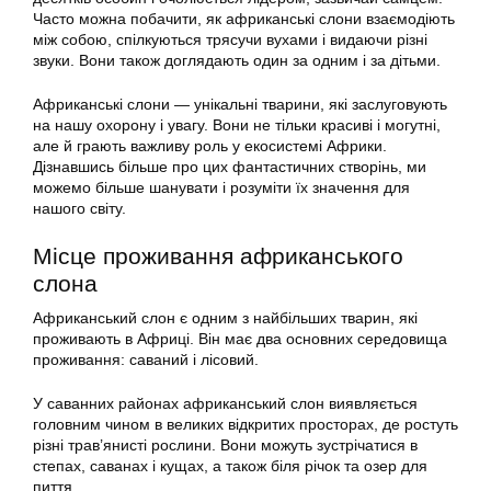
Часто можна побачити, як африканські слони взаємодіють
між собою, спілкуються трясучи вухами і видаючи різні
звуки. Вони також доглядають один за одним і за дітьми.
Африканські слони — унікальні тварини, які заслуговують
на нашу охорону і увагу. Вони не тільки красиві і могутні,
але й грають важливу роль у екосистемі Африки.
Дізнавшись більше про цих фантастичних створінь, ми
можемо більше шанувати і розуміти їх значення для
нашого світу.
Місце проживання африканського
слона
Африканський слон є одним з найбільших тварин, які
проживають в Африці. Він має два основних середовища
проживання: саваний і лісовий.
У саванних районах африканський слон виявляється
головним чином в великих відкритих просторах, де ростуть
різні трав’янисті рослини. Вони можуть зустрічатися в
степах, саванах і кущах, а також біля річок та озер для
пиття.