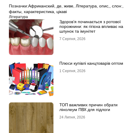
Позначки:
Африканский
,
де
,
живе
,
Література
,
опис,
,
слон:
,
факты
,
характеристика
,
цікаві
Література
Здоров’я починається з ротової
порожнини: як гігієна впливає на
шлунок та імунітет
7 Серпня, 2026
Плюси купівлі канцтоварів оптом
1 Серпня, 2026
ТОП важливих причин обрати
лінолеум ПВХ для підлоги
24 Липня, 2026