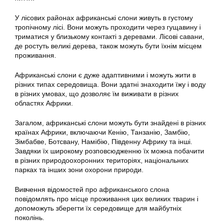
У лісових районах африканські слони живуть в густому
тропічному лісі. Вони можуть проходити через гущавину і
триматися у близькому контакті з деревами. Лісові савани,
де ростуть великі дерева, також можуть бути їхнім місцем
проживання.
Африканські слони є дуже адаптивними і можуть жити в
різних типах середовища. Вони здатні знаходити їжу і воду
в різних умовах, що дозволяє їм виживати в різних
областях Африки.
Загалом, африканські слони можуть бути знайдені в різних
країнах Африки, включаючи Кенію, Танзанію, Замбію,
Зімбабве, Ботсвану, Намібію, Південну Африку та інші.
Завдяки їх широкому розповсюдженню їх можна побачити
в різних природоохоронних територіях, національних
парках та інших зони охорони природи.
Вивчення відомостей про африканського слона
повідомлять про місце проживання цих великих тварин і
допоможуть зберегти їх середовище для майбутніх
поколінь.