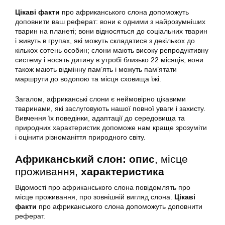
Цікаві факти
про африканського слона допоможуть
доповнити ваш реферат: вони є одними з найрозумніших
тварин на планеті; вони відносяться до соціальних тварин
і живуть в групах, які можуть складатися з декількох до
кількох сотень особин; слони мають високу репродуктивну
систему і носять дитину в утробі близько 22 місяців; вони
також мають відмінну пам’ять і можуть пам’ятати
маршрути до водопою та місця сховища їжі.
Загалом, африканські слони є неймовірно цікавими
тваринами, які заслуговують нашої повної уваги і захисту.
Вивчення їх поведінки, адаптації до середовища та
природних характеристик допоможе нам краще зрозуміти
і оцінити різноманіття природного світу.
Африканський слон: опис
, місце
проживання,
характеристика
Відомості про африканського слона повідомлять про
місце проживання, про зовнішній вигляд слона.
Цікаві
факти
про африканського слона допоможуть доповнити
реферат.