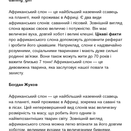
darling_girl
Африканський слон — це найбільший наземний ссавець
на планеті, який проживає в Африці. Є два види
африканських слонів: саванний і лісовий. Зовнішній вигляд
слона вражає своєю величчю і потужністю. Він має
величезні вуха, довгий хобот і великі клешні.
Цікаві факти
про африканського слона допоможуть доповнити реферат
і зробити його цікавішим. Наприклад, слони є надзвичайно
розумними, соціальними тваринами і мають дуже сильні
родинні зв’язки. Вони також можуть жити до 70 років і
важити близько 7 тонн! Африканський слон — це
дивовижна тварина, яка заслуговує нашої поваги та
захисту.
Богдан Жуков
Африканський слон — це найбільший наземний ссавець
на планеті, який проживає в Африці, зокрема на савані та
в лісах. Цей неперевершений вид слонів має величезну
розмірність та масу, що робить його одним із
найімпозантніших тварин світу. Зовнішній вигляд
африканського слона можна легко впізнати за його довгим
хоботом, великими вухами та величезними бивнями.