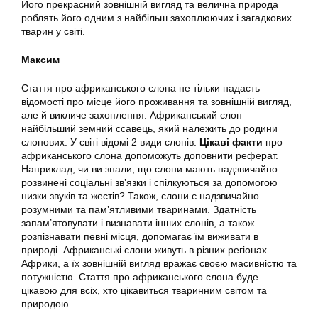
Його прекрасний зовнішній вигляд та велична природа
роблять його одним з найбільш захоплюючих і загадкових
тварин у світі.
Максим
Стаття про африканського слона не тільки надасть
відомості про місце його проживання та зовнішній вигляд,
але й викличе захоплення. Африканський слон —
найбільший земний ссавець, який належить до родини
слонових. У світі відомі 2 види слонів.
Цікаві факти
про
африканського слона допоможуть доповнити реферат.
Наприклад, чи ви знали, що слони мають надзвичайно
розвинені соціальні зв’язки і спілкуються за допомогою
низки звуків та жестів? Також, слони є надзвичайно
розумними та пам’ятливими тваринами. Здатність
запам’ятовувати і визнавати інших слонів, а також
розпізнавати певні місця, допомагає їм виживати в
природі. Африканські слони живуть в різних регіонах
Африки, а їх зовнішній вигляд вражає своєю масивністю та
потужністю. Стаття про африканського слона буде
цікавою для всіх, хто цікавиться тваринним світом та
природою.