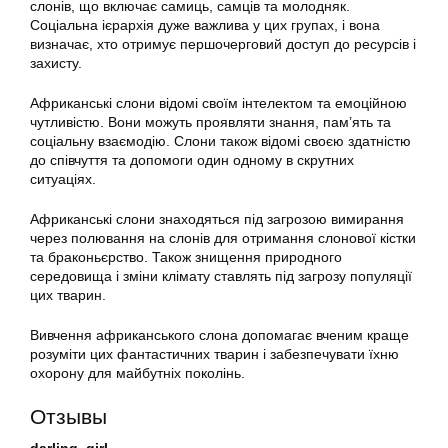
слонів, що включає самиць, самців та молодняк.
Соціальна ієрархія дуже важлива у цих групах, і вона
визначає, хто отримує першочерговий доступ до ресурсів і
захисту.
Африканські слони відомі своїм інтелектом та емоційною
чутливістю. Вони можуть проявляти знання, пам’ять та
соціальну взаємодію. Слони також відомі своєю здатністю
до співчуття та допомоги один одному в скрутних
ситуаціях.
Африканські слони знаходяться під загрозою вимирання
через полювання на слонів для отримання слонової кістки
та браконьєрство. Також знищення природного
середовища і зміни клімату ставлять під загрозу популяції
цих тварин.
Вивчення африканського слона допомагає вченим краще
розуміти цих фантастичних тварин і забезпечувати їхню
охорону для майбутніх поколінь.
Отзывы