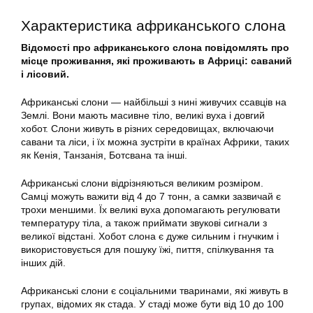
Характеристика африканського слона
Відомості про африканського слона повідомлять про
місце проживання, які проживають в Африці: саваний
і лісовий.
Африканські слони
— найбільші з нині живучих ссавців на
Землі. Вони мають масивне тіло, великі вуха і довгий
хобот. Слони живуть в різних середовищах, включаючи
савани та ліси, і їх можна зустріти в країнах Африки, таких
як Кенія, Танзанія, Ботсвана та інші.
Африканські слони відрізняються великим розміром.
Самці можуть важити від 4 до 7 тонн, а самки зазвичай є
трохи меншими. Їх великі вуха допомагають регулювати
температуру тіла, а також приймати звукові сигнали з
великої відстані. Хобот слона є дуже сильним і гнучким і
використовується для пошуку їжі, пиття, спілкування та
інших дій.
Африканські слони є соціальними тваринами, які живуть в
групах, відомих як стада. У стаді може бути від 10 до 100