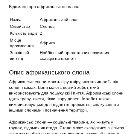
Відомості про африканського слона:
Назва
Африканський слон
Сімейство
Слонові
Кількість видів
2
Місце
Африка
проживання
Зовнішній
Найбільший представник наземних
вигляд
ссавців на планеті
Опис африканського слона
Африканські слони мають сіру шкіру, яка захищає їх від
сонця і комах. Вони мають довгий хобот, який
використовують для пошуку їжі і пиття. Африканські слони
їдять траву, листя, гілки, кору дерев. Їх хобот також
використовується для підняття предметів, спілкування з
іншими слонами і позначення території.
Африканські слони — соціальні тварини, які живуть у
групах, відомих як стада. Стадо може складатися з кількох
десятків особин і очолюється лідером, зазвичай самцем.