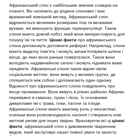
Африканський слон є найбільшим земним ссавцем на
планеті. Він належить до родини слонових і має
вражаючий зовнішній вигляд. Африканський слон
відрізняється великими розмірами тіла та великими
вухами, які виконують функцію терморегуляції. Також
слони мають довгий хобот, який вони використовують для
пошуку їжі та пиття.
Цікаві факти
про африканського
слона допоможуть доповнити реферат. Наприклад, слони
мають видатну пам’ять і можуть запам’ятовувати шляхи і
місця, до яких вони раніше поверталися. Також вони
володіють надзвичайною силою і можуть піднімати важкі
предмети. Африканські слони також відомі своїм
соціальним життям, вони живуть у великих групах, де
спілкуються між собою і допомагають один одному.
Відомості про африканського слона повідомлять про
місце проживання. Вони живуть в різних районах Африки,
переважно в саванах, луках і лісах. Їх основними
джерелами їжі є трава, гілки, пагони та плоди.
Африканські слони мають важливу роль у екосистемі,
оскільки вони розповсюджують насіння і створюють нові
житлові умови для інших тварин. Враховуючи всі ці
цікаві
факти
, африканський слон є дивовижним тваринним
видом, який заслуговує нашої повної уваги та захисту.