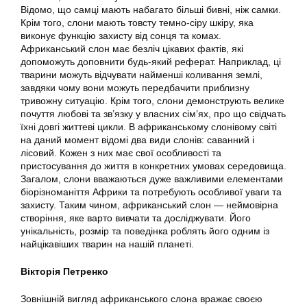
Відомо, що самці мають набагато більші бивні, ніж самки.
Крім того, слони мають товсту темно-сіру шкіру, яка
виконує функцію захисту від сонця та комах.
Африканський слон має безліч цікавих фактів, які
допоможуть доповнити будь-який реферат. Наприклад, ці
тварини можуть відчувати найменші коливання землі,
завдяки чому вони можуть передбачити приблизну
тривожну ситуацію. Крім того, слони демонструють велике
почуття любові та зв’язку у власних сім’ях, про що свідчать
їхні довгі життеві цикли. В африканському слонівому світі
на даний момент відомі два види слонів: саванний і
лісовий. Кожен з них має свої особливості та
пристосування до життя в конкретних умовах середовища.
Загалом, слони вважаються дуже важливими елементами
біорізноманіття Африки та потребують особливої уваги та
захисту. Таким чином, африканський слон — неймовірна
створіння, яке варто вивчати та досліджувати. Його
унікальність, розмір та поведінка роблять його одним із
найцікавіших тварин на нашій планеті.
Вікторія Петренко
Зовнішній вигляд африканського слона вражає своєю