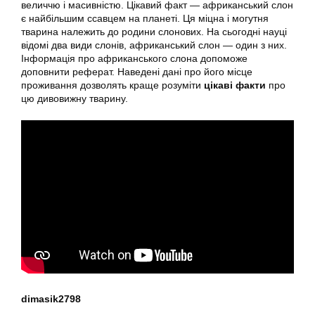
величчю і масивністю. Цікавий факт — африканський слон
є найбільшим ссавцем на планеті. Ця міцна і могутня
тварина належить до родини слонових. На сьогодні науці
відомі два види слонів, африканський слон — один з них.
Інформація про африканського слона допоможе
доповнити реферат. Наведені дані про його місце
проживання дозволять краще розуміти
цікаві факти
про
цю дивовижну тварину.
dimasik2798