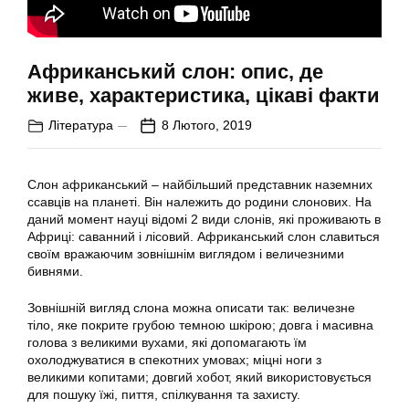
Африканський слон: опис, де
живе, характеристика, цікаві факти
Література
8 Лютого, 2019
Слон африканський – найбільший представник наземних
ссавців на планеті. Він належить до родини слонових. На
даний момент науці відомі 2 види слонів, які проживають в
Африці: саванний і лісовий. Африканський слон славиться
своїм вражаючим зовнішнім виглядом і величезними
бивнями.
Зовнішній вигляд слона можна описати так: величезне
тіло, яке покрите грубою темною шкірою; довга і масивна
голова з великими вухами, які допомагають їм
охолоджуватися в спекотних умовах; міцні ноги з
великими копитами; довгий хобот, який використовується
для пошуку їжі, пиття, спілкування та захисту.