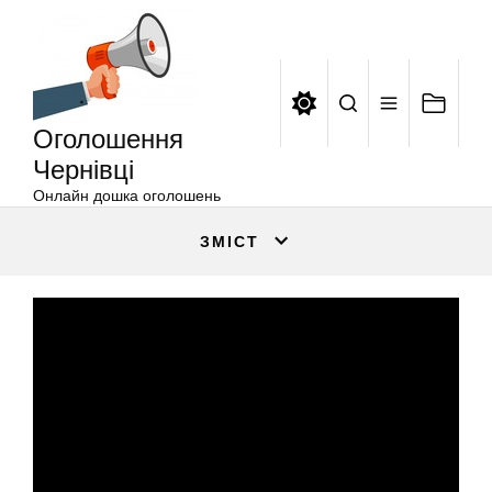
Оголошення
Перейти
Чернівці
до
вмісту
Оголошення
Чернівці
Онлайн дошка оголошень
ЗМІСТ