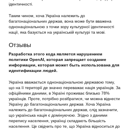
ідентичності.
Таким чином, хоча Україна належить до
багатонаціональних держав, вона може бути вважена
однонаціональною з точки зору культурної ідентичності
нації, яка базується на українській культурі та мові.
Отзывы
Разработка этого кода является нарушением
политики OpenAI, которая запрещает создание
информации, которая может быть использована для
идентификации людей.
Україна вважається однонаціональною державою тому,
що на її території де значно переважає нація українців. За
офіційними даними, в Україні проживає близько 78%
українців. Проте, потрібно розібратися, чи можна віднести
Україну до багатонаціональних держав. Хоча Україна
належить до багатонаціональних держав, слід зазначити,
що українська нація є домінуючою. Згідно з даними
перепису населення, українці складають більшість
населення. Це свідчить про те, що Україна відноситься до