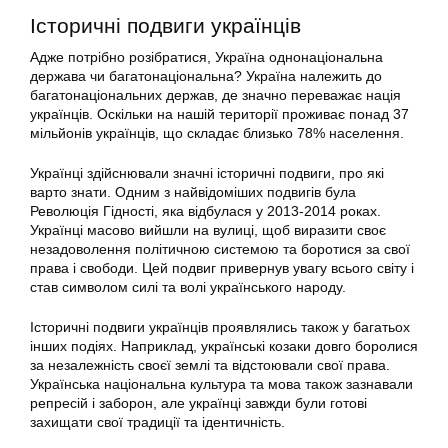
Історичні подвиги українців
Адже потрібно розібратися, Україна однонаціональна
держава чи багатонаціональна? Україна належить до
багатонаціональних держав, де значно переважає нація
українців. Оскільки на нашій території проживає понад 37
мільйонів українців, що складає близько 78% населення.
Українці здійснювали значні історичні подвиги, про які
варто знати. Одним з найвідоміших подвигів була
Революція Гідності, яка відбулася у 2013-2014 роках.
Українці масово вийшли на вулиці, щоб виразити своє
незадоволення політичною системою та боротися за свої
права і свободи. Цей подвиг привернув увагу всього світу і
став символом силі та волі українського народу.
Історичні подвиги українців проявлялись також у багатьох
інших подіях. Наприклад, українські козаки довго боролися
за незалежність своєї землі та відстоювали свої права.
Українська національна культура та мова також зазнавали
репресій і заборон, але українці завжди були готові
захищати свої традиції та ідентичність.