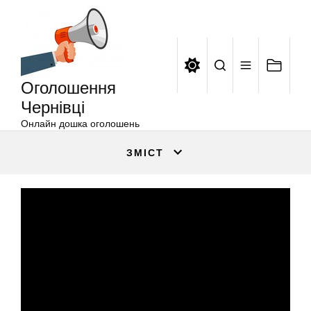
Оголошення
Перейти
Чернівці
до
вмісту
Оголошення
Чернівці
Онлайн дошка оголошень
ЗМІСТ