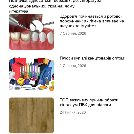
Позначки:
відноситься
,
держав?
,
до
,
Література
,
однонаціональних
,
Україна
,
чому
Література
Здоров’я починається з ротової
порожнини: як гігієна впливає на
шлунок та імунітет
7 Серпня, 2026
Плюси купівлі канцтоварів оптом
1 Серпня, 2026
ТОП важливих причин обрати
лінолеум ПВХ для підлоги
24 Липня, 2026