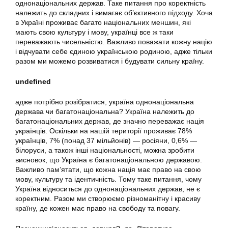
однонаціональних держав. Таке питання про коректність
належить до складних і вимагає об’єктивного підходу. Хоча
в Україні проживає багато національних меншин, які
мають свою культуру і мову, українці все ж таки
переважають чисельністю. Важливо поважати кожну націю
і відчувати себе єдиною українською родиною, адже тільки
разом ми можемо розвиватися і будувати сильну країну.
undefined
адже потрібно розібратися, україна однонаціональна
держава чи багатонаціональна? Україна належить до
багатонаціональних держав, де значно переважає нація
українців. Оскільки на нашій території проживає 78%
українців, 7% (понад 37 мільйонів) — росіяни, 0,6% —
білоруси, а також інші національності, можна зробити
висновок, що Україна є багатонаціональною державою.
Важливо пам’ятати, що кожна нація має право на свою
мову, культуру та ідентичність. Тому таке питання, чому
Україна відноситься до однонаціональних держав, не є
коректним. Разом ми створюємо різноманітну і красиву
країну, де кожен має право на свободу та повагу.