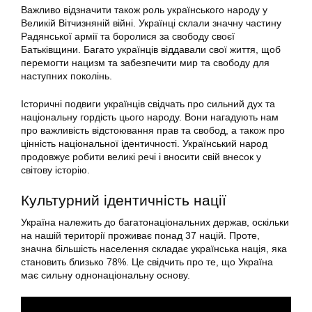
Важливо відзначити також роль українського народу у
Великій Вітчизняній війні. Українці склали значну частину
Радянської армії та боролися за свободу своєї
Батьківщини. Багато українців віддавали свої життя, щоб
перемогти нацизм та забезпечити мир та свободу для
наступних поколінь.
Історичні подвиги українців свідчать про сильний дух та
національну гордість цього народу. Вони нагадують нам
про важливість відстоювання прав та свобод, а також про
цінність національної ідентичності. Український народ
продовжує робити великі речі і вносити свій внесок у
світову історію.
Культурний ідентичність нації
Україна належить до багатонаціональних держав, оскільки
на нашій території проживає понад 37 націй. Проте,
значна більшість населення складає українська нація, яка
становить близько 78%. Це свідчить про те, що Україна
має сильну однонаціональну основу.