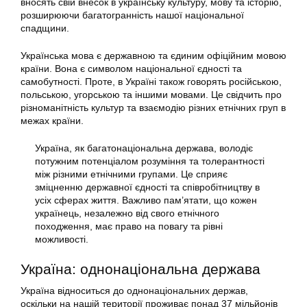
вносять свій внесок в українську культуру, мову та історію,
розширюючи багатогранність нашої національної
спадщини.
Українська мова є державною та єдиним офіційним мовою
країни. Вона є символом національної єдності та
самобутності. Проте, в Україні також говорять російською,
польською, угорською та іншими мовами. Це свідчить про
різноманітність культур та взаємодію різних етнічних груп в
межах країни.
Україна, як багатонаціональна держава, володіє
потужним потенціалом розуміння та толерантності
між різними етнічними групами. Це сприяє
зміцненню державної єдності та співробітництву в
усіх сферах життя. Важливо пам’ятати, що кожен
українець, незалежно від свого етнічного
походження, має право на повагу та рівні
можливості.
Україна: однонаціональна держава
Україна відноситься до однонаціональних держав,
оскільки на нашій території проживає понад 37 мільйонів