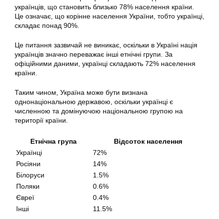
українців, що становить близько 78% населення країни.
Це означає, що корінне населення України, тобто українці,
складає понад 90%.
Це питання зазвичай не виникає, оскільки в Україні нація
українців значно переважає інші етнічні групи. За
офіційними даними, українці складають 72% населення
країни.
Таким чином, Україна може бути визнана
однонаціональною державою, оскільки українці є
численною та домінуючою національною групою на
території країни.
Етнічна група
Відсоток населення
Українці
72%
Росіяни
14%
Білоруси
1.5%
Поляки
0.6%
Євреї
0.4%
Інші
11.5%