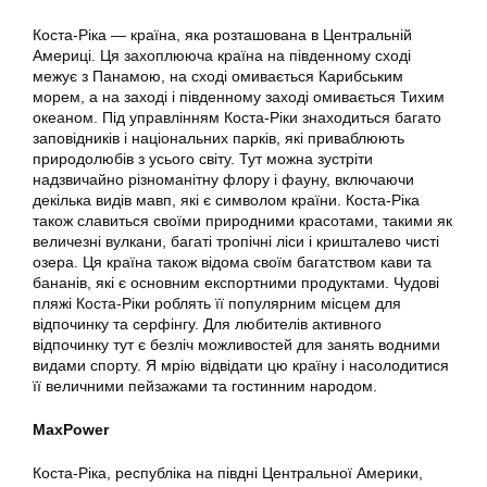
Коста-Ріка — країна, яка розташована в Центральній
Америці. Ця захоплююча країна на південному сході
межує з Панамою, на сході омивається Карибським
морем, а на заході і південному заході омивається Тихим
океаном. Під управлінням Коста-Ріки знаходиться багато
заповідників і національних парків, які приваблюють
природолюбів з усього світу. Тут можна зустріти
надзвичайно різноманітну флору і фауну, включаючи
декілька видів мавп, які є символом країни. Коста-Ріка
також славиться своїми природними красотами, такими як
величезні вулкани, багаті тропічні ліси і кришталево чисті
озера. Ця країна також відома своїм багатством кави та
бананів, які є основним експортними продуктами. Чудові
пляжі Коста-Ріки роблять її популярним місцем для
відпочинку та серфінгу. Для любителів активного
відпочинку тут є безліч можливостей для занять водними
видами спорту. Я мрію відвідати цю країну і насолодитися
її величними пейзажами та гостинним народом.
MaxPower
Коста-Ріка, республіка на півдні Центральної Америки,