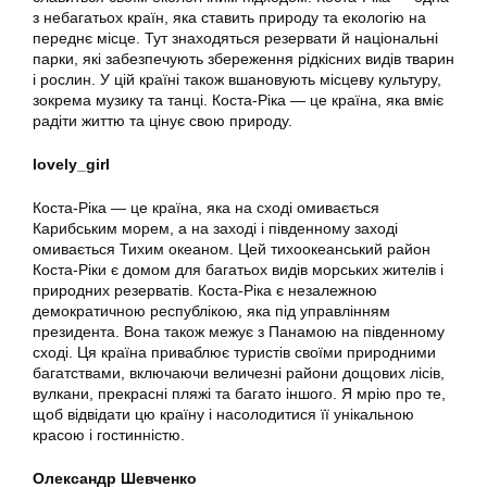
з небагатьох країн, яка ставить природу та екологію на
переднє місце. Тут знаходяться резервати й національні
парки, які забезпечують збереження рідкісних видів тварин
і рослин. У цій країні також вшановують місцеву культуру,
зокрема музику та танці. Коста-Ріка — це країна, яка вміє
радіти життю та цінує свою природу.
lovely_girl
Коста-Ріка — це країна, яка на сході омивається
Карибським морем, а на заході і південному заході
омивається Тихим океаном. Цей тихоокеанський район
Коста-Ріки є домом для багатьох видів морських жителів і
природних резерватів. Коста-Ріка є незалежною
демократичною республікою, яка під управлінням
президента. Вона також межує з Панамою на південному
сході. Ця країна приваблює туристів своїми природними
багатствами, включаючи величезні райони дощових лісів,
вулкани, прекрасні пляжі та багато іншого. Я мрію про те,
щоб відвідати цю країну і насолодитися її унікальною
красою і гостинністю.
Олександр Шевченко