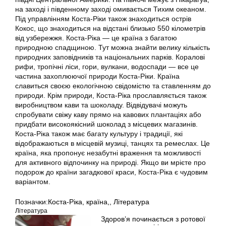
на заході і південному заході омивається Тихим океаном.
Під управлінням Коста-Ріки також знаходиться острів
Кокос, що знаходиться на відстані близько 550 кілометрів
від узбережжя. Коста-Ріка — це країна з багатою
природною спадщиною. Тут можна знайти велику кількість
природних заповідників та національних парків. Коралові
рифи, тропічні ліси, гори, вулкани, водоспади — все це
частина захоплюючої природи Коста-Ріки. Країна
славиться своєю екологічною свідомістю та ставленням до
природи. Крім природи, Коста-Ріка прославляється також
виробництвом кави та шоколаду. Відвідувачі можуть
спробувати свіжу каву прямо на кавових плантаціях або
придбати високоякісний шоколад з місцевих магазинів.
Коста-Ріка також має багату культуру і традиції, які
відображаються в місцевій музиці, танцях та ремеслах. Це
країна, яка пропонує незабутні враження та можливості
для активного відпочинку на природі. Якщо ви мрієте про
подорож до країни загадкової краси, Коста-Ріка є чудовим
варіантом.
Позначки:
Коста-Ріка
,
країна,
,
Література
Література
Здоров’я починається з ротової