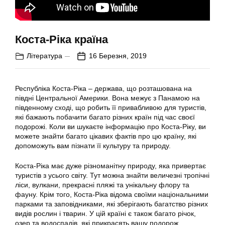
Коста-Ріка країна
Література
16 Березня, 2019
Республіка Коста-Ріка – держава, що розташована на
півдні Центральної Америки. Вона межує з Панамою на
південному сході, що робить її привабливою для туристів,
які бажають побачити багато різних країн під час своєї
подорожі. Коли ви шукаєте інформацію про Коста-Ріку, ви
можете знайти багато цікавих фактів про цю країну, які
допоможуть вам пізнати її культуру та природу.
Коста-Ріка має дуже різноманітну природу, яка привертає
туристів з усього світу. Тут можна знайти величезні тропічні
ліси, вулкани, прекрасні пляжі та унікальну флору та
фауну. Крім того, Коста-Ріка відома своїми національними
парками та заповідниками, які зберігають багатство різних
видів рослин і тварин. У цій країні є також багато річок,
озер та водоспадів, які прикрасять вашу подорож.