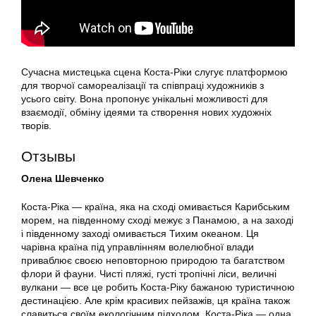
Сучасна мистецька сцена Коста-Ріки слугує платформою
для творчої самореалізації та співпраці художників з
усього світу. Вона пропонує унікальні можливості для
взаємодії, обміну ідеями та створення нових художніх
творів.
Отзывы
Олена Шевченко
Коста-Ріка — країна, яка на сході омивається Карибським
морем, на південному сході межує з Панамою, а на заході
і південному заході омивається Тихим океаном. Ця
чарівна країна під управлінням волелюбної влади
приваблює своєю неповторною природою та багатством
флори й фауни. Чисті пляжі, густі тропічні ліси, величні
вулкани — все це робить Коста-Ріку бажаною туристичною
дестинацією. Але крім красивих пейзажів, ця країна також
славиться своїм екологічним підходом. Коста-Ріка — одна