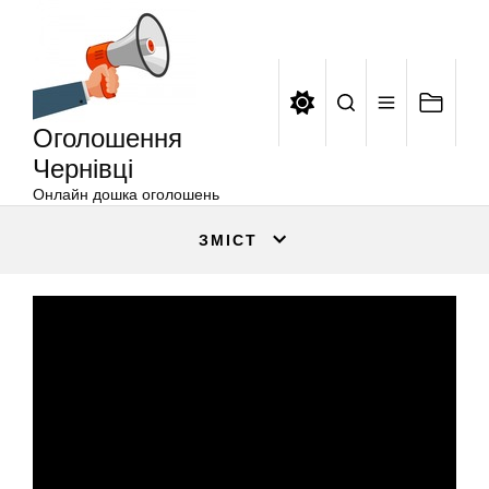
Оголошення
Перейти
Чернівці
до
вмісту
Оголошення
Чернівці
Онлайн дошка оголошень
ЗМІСТ