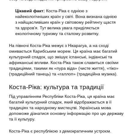
Цікавий факт:
Коста-Ріка є однією з
найекологічніших країн у світі. Вона визнана однією
з найщасливіших країн у світовому рейтингу щастя
та здоров’я. Тут велика увага приділяється
екологічному туризму та сталому розвитку.
На півночі Коста-Ріка межує з Нікарагуа, а на сході
омивається Карибським морем. Ця країна має багатий
культурний спадок, що змішує іспанські, індіанські та
африканські впливи. Коста-Ріка також славиться своїми
традиціями, такими як «пура віда» (чисте життя), «тіко»
(традиційний танець) та «галлоп» (традиційна музика).
Коста-Ріка: культура та традиції
Під управлінням Республіки Коста-Ріка, ця країна має
багатий культурний спадок, який відображається в її
традиціях та народному мистецтві. Українська мова
допоможе дізнатися основну інформацію про цю державу
та її культуру.
Коста-Ріка є республікою з демократичним устроєм.