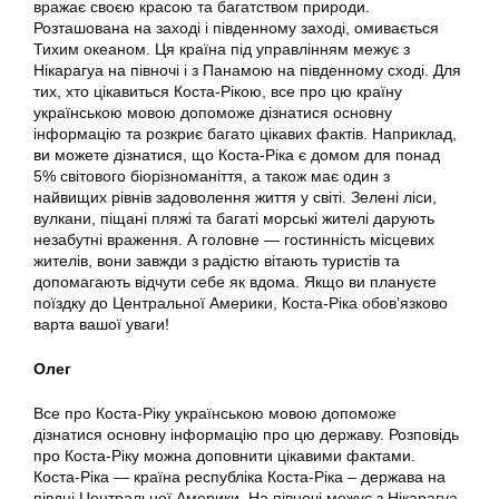
вражає своєю красою та багатством природи.
Розташована на заході і південному заході, омивається
Тихим океаном. Ця країна під управлінням межує з
Нікарагуа на півночі і з Панамою на південному сході. Для
тих, хто цікавиться Коста-Рікою, все про цю країну
українською мовою допоможе дізнатися основну
інформацію та розкриє багато цікавих фактів. Наприклад,
ви можете дізнатися, що Коста-Ріка є домом для понад
5% світового біорізноманіття, а також має один з
найвищих рівнів задоволення життя у світі. Зелені ліси,
вулкани, піщані пляжі та багаті морські жителі дарують
незабутні враження. А головне — гостинність місцевих
жителів, вони завжди з радістю вітають туристів та
допомагають відчути себе як вдома. Якщо ви плануєте
поїздку до Центральної Америки, Коста-Ріка обов’язково
варта вашої уваги!
Олег
Все про Коста-Ріку українською мовою допоможе
дізнатися основну інформацію про цю державу. Розповідь
про Коста-Ріку можна доповнити цікавими фактами.
Коста-Ріка — країна республіка Коста-Ріка – держава на
півдні Центральної Америки. На півночі межує з Нікарагуа,