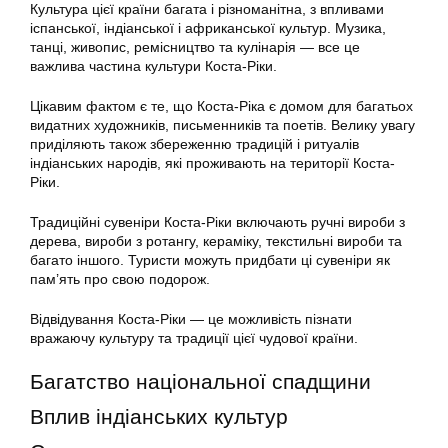
Культура цієї країни багата і різноманітна, з впливами
іспанської, індіанської і африканської культур. Музика,
танці, живопис, ремісництво та кулінарія — все це
важлива частина культури Коста-Ріки.
Цікавим фактом є те, що Коста-Ріка є домом для багатьох
видатних художників, письменників та поетів. Велику увагу
приділяють також збереженню традицій і ритуалів
індіанських народів, які проживають на території Коста-
Ріки.
Традиційні сувеніри Коста-Ріки включають ручні вироби з
дерева, вироби з ротангу, кераміку, текстильні вироби та
багато іншого. Туристи можуть придбати ці сувеніри як
пам’ять про свою подорож.
Відвідування Коста-Ріки — це можливість пізнати
вражаючу культуру та традиції цієї чудової країни.
Багатство національної спадщини
Вплив індіанських культур