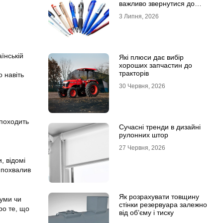
важливо звернутися до
професійної типографії
3 Липня, 2026
їнській
Які плюси дає вибір
хороших запчастин до
тракторів
 навіть
30 Червня, 2026
 походить
Сучасні тренди в дизайні
рулонних штор
27 Червня, 2026
, відомі
 похвалив
Як розрахувати товщину
суми чи
стінки резервуара залежно
ро те, що
від об’єму і тиску