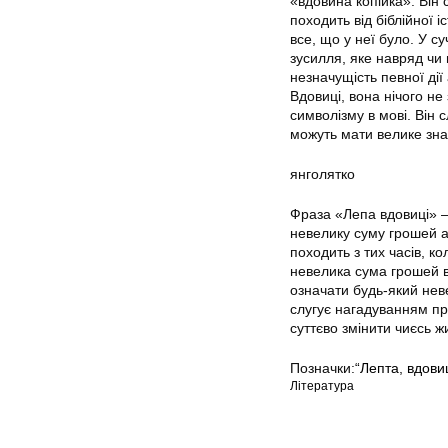
«вдовина копійка». Він
походить від біблійної 
все, що у неї було. У 
зусилля, яке навряд чи
незначущість певної ді
Вдовиці, вона нічого не
символізму в мові. Він 
можуть мати велике знач
янголятко
Фраза «Лепа вдовиці» — 
невелику суму грошей а
походить з тих часів, к
невелика сума грошей в
означати будь-який нев
слугує нагадуванням пр
суттєво змінити чиєсь ж
Позначки:
“Лепта
,
вдовиц
Література