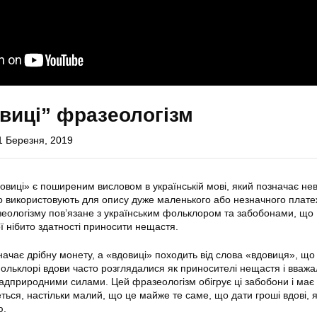
виці” фразеологізм
1 Березня, 2019
овиці» є поширеним висловом в українській мові, який позначає не
о використовують для опису дуже маленького або незначного плате
еологізму пов’язане з українським фольклором та забобонами, що
ої нібито здатності приносити нещастя.
ачає дрібну монету, а «вдовиці» походить від слова «вдовиця», що
фольклорі вдови часто розглядалися як приносителі нещастя і вваж
адприродними силами. Цей фразеологізм обігрує ці забобони і має н
ться, настільки малий, що це майже те саме, що дати гроші вдові, 
ю.