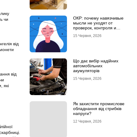
елику
ОКР: почему навязчивые
ь чи
мысли не уходят от
проверок, контроля и
попыток «успокоиться»
15 Червня, 2026
нгелія від
 монети
Що дає вибір надійних
автомобільних
акумуляторів
ання від
15 Червня, 2026
чи
, які
Як захистити промислове
обладнання від стрибків
напруги?
12 Червня, 2026
лійної
 скарбниці.