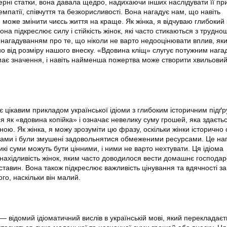
ерні статки, вона давала щедро, надихаючи інших наслідувати її пр
мпатії, співчуття та безкорисливості. Вона нагадує нам, що навіть
оже змінити чиєсь життя на краще. Як жінка, я відчуваю глибокий з
она підкреслює силу і стійкість жінок, які часто стикаються з трудно
 нагадуванням про те, що ніколи не варто недооцінювати вплив, як
 від розміру нашого внеску. «Вдовина кліщ» слугує потужним наг
має значення, і навіть найменша пожертва може створити хвильови
є цікавим прикладом української ідіоми з глибоким історичним підґр
я як «вдовина копійка» і означає невелику суму грошей, яка здаєть
ою. Як жінка, я можу зрозуміти цю фразу, оскільки жінки історично
ами і були змушені задовольнятися обмеженими ресурсами. Це на
икі суми можуть бути цінними, і ними не варто нехтувати. Ця ідіома
винахідливість жінок, яким часто доводилося вести домашнє господар
ставин. Вона також підкреслює важливість цінування та вдячності з
ого, наскільки він малий.
 відомий ідіоматичний вислів в українській мові, який перекладаєт