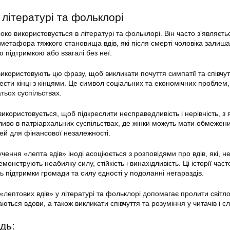
літературі та фольклорі
ко використовується в літературі та фольклорі. Він часто з’являєть
 метафора тяжкого становища вдів, які після смерті чоловіка залиш
підтримкою або взагалі без неї.
икористовують цю фразу, щоб викликати почуття симпатії та співчут
вести кінці з кінцями. Це символ соціальних та економічних проблем,
тьох суспільствах.
використовується, щоб підкреслити несправедливість і нерівність, з
ливо в патріархальних суспільствах, де жінки можуть мати обмежен
тей для фінансової незалежності.
ення «лепта вдів» іноді асоціюється з розповідями про вдів, які, 
емонструють неабияку силу, стійкість і винахідливість. Ці історії част
 підтримки громади та силу єдності у подоланні негараздів.
«лептових вдів» у літературі та фольклорі допомагає пролити світл
ються вдови, а також викликати співчуття та розуміння у читачів і сл
дь: