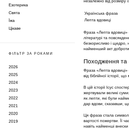
незалежно від розміру ї
Езотерика
Свята
Українська фраза
Лепта вдовиці
Їжа
Цікаве
Фраза «Лепта вдовиці» 
літературі та повсякде
безкорисливо і щедро, 
найменший акт доброти
ФІЛЬТР ЗА РОКАМИ
Походження та
2026
Фраза «Лепта вдовиці» 
2025
від біблійної історії, що
2024
В цій історії Ісус спост
2023
жертвували великі суми
2022
як лепти, які були най
дар вдови, сказавши, що 
2021
2020
Ця фраза стала символі
вартості пожертви. Її ч
2019
навіть найменші внески