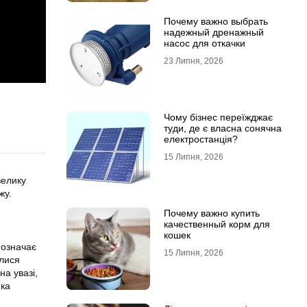
Почему важно выбрать
надежный дренажный
насос для откачки
23 Липня, 2026
Чому бізнес переїжджає
туди, де є власна сонячна
електростанція?
15 Липня, 2026
велику
жу.
Почему важно купить
качественный корм для
кошек
 означає
15 Липня, 2026
алися
а увазі,
яка