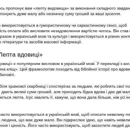
сь пропонує вам «лепту видовища» за виконання складного завдан
понують дуже малу або незначну суму грошей за ваші зусилля.
 використовується в гумористичному чи саркастичному сенсі, щоб
ість оплати або висловити незадоволення вартістю чогось. Він став
зом в українській мові та культурі і використовується в різних конте
 літератури та засобів масової інформації.
Лепта вдовиці»
виці» є популярним висловом в українській мові. У перекладі з анг
на кліщ». Цей фразеологізм походить від біблійної історії про вдови
аповіті.
ь біля храмової скарбниці і спостерігає за людьми, які роблять свої п
дають великі суми грошей, але приходить бідна вдова і дає дві мал
ються лепта. Ісус хвалить її, кажучи, що вона дала більше, ніж усі ін
часто використовується в українській мові, щоб описати невелику п
ь людина, що має дуже мало. Він підкреслює ідею, що навіть невел
ння і цінність. Його часто використовують, щоб заохотити людей да