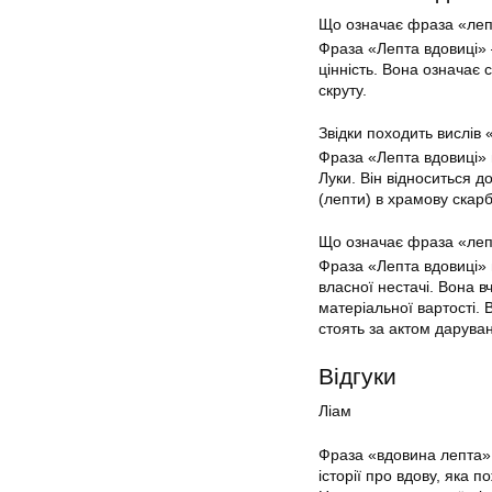
Що означає фраза «леп
Фраза «Лепта вдовиці» 
цінність. Вона означає
скруту.
Звідки походить вислів
Фраза «Лепта вдовиці» п
Луки. Він відноситься до
(лепти) в храмову скарб
Що означає фраза «леп
Фраза «Лепта вдовиці» 
власної нестачі. Вона в
матеріальної вартості. 
стоять за актом дарува
Відгуки
Ліам
Фраза «вдовина лепта» 
історії про вдову, яка 