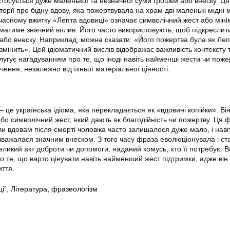
 стосується дуже маленької та незначної суми грошей або внеску. Ц
історії про бідну вдову, яка пожертвувала на храм дві маленькі мідні
сучасному вжитку «Лепта вдовиці» означає символічний жест або мін
 матиме значний вплив. Його часто використовують, щоб підкреслит
ї або внеску. Наприклад, можна сказати: «Його пожертва була як Ле
 змінить». Цей ідіоматичний вислів відображає важливість контексту 
слугує нагадуванням про те, що іноді навіть найменші жести чи поже
ення, незалежно від їхньої матеріальної цінності.
це українська ідіома, яка перекладається як «вдовині копійки». Ві
бо символічний жест, який дають як благодійність чи пожертву. Ця 
оли вдовам після смерті чоловіка часто залишалося дуже мало, і наві
важалася значним внеском. З того часу фраза еволюціонувала і ст
еликий акт доброти чи допомоги, наданий комусь, хто її потребує. 
о те, що варто цінувати навіть найменший жест підтримки, адже ві
иття.
і”
,
Література
,
фразеологізм