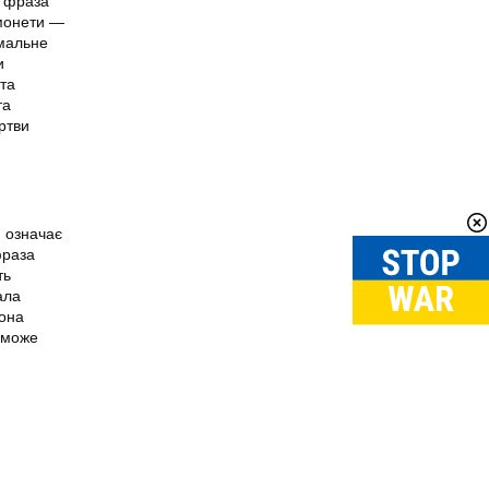
я фраза
 монети —
імальне
и
пта
та
ртви
н означає
фраза
ть
ала
Вона
н може