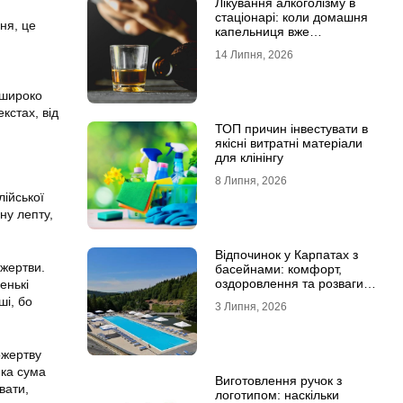
Лікування алкоголізму в
стаціонарі: коли домашня
ня, це
капельниця вже
недостатня
14 Липня, 2026
 широко
кстах, від
ТОП причин інвестувати в
якісні витратні матеріали
для клінінгу
8 Липня, 2026
лійської
ну лепту,
Відпочинок у Карпатах з
ожертви.
басейнами: комфорт,
оздоровлення та розваги
енькі
для всієї родини
ші, бо
3 Липня, 2026
ожертву
ика сума
Виготовлення ручок з
вати,
логотипом: наскільки