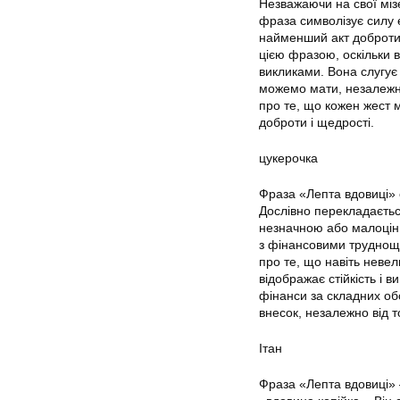
Незважаючи на свої міз
фраза символізує силу е
найменший акт доброти м
цією фразою, оскільки в
викликами. Вона слугує
можемо мати, незалежно
про те, що кожен жест 
доброти і щедрості.
цукерочка
Фраза «Лепта вдовиці» 
Дослівно перекладаєтьс
незначною або малоцінн
з фінансовими труднощ
про те, що навіть невел
відображає стійкість і 
фінанси за складних об
внесок, незалежно від т
Ітан
Фраза «Лепта вдовиці» —