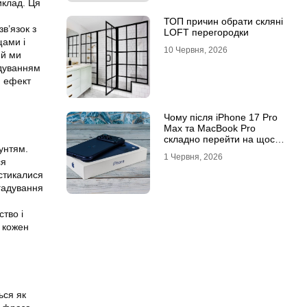
иклад. Ця
ТОП причин обрати скляні
в’язок з
LOFT перегородки
щами і
10 Червня, 2026
ий ми
адуванням
й ефект
Чому після iPhone 17 Pro
Max та MacBook Pro
складно перейти на щось
унтям.
інше
1 Червня, 2026
ся
 стикалися
гадування
ство і
а кожен
ься як