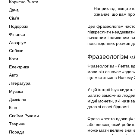
Корисно Знати
Наприклад, якщо хто
Дача
означає, що вам про
Сім'я
Подорожі
Цей фразеологізм часто
підкреслити неадекватн
Фінанси
визнаним і вживаним вира
Акваріум
повсякденних розмов до
Собаки
Фразеологізм «
Коти
Фразеологізм «Лепта вдо
Електрика
мови він означає «вдови
Авто
що міститься в Новому З
Література
У цій історії Ісус сидит
Музика
Багато заможних людей 
Дозвілля
мідні монети, які назива
дала зі своєї бідності.
Кіно
Своїми Руками
Фраза «лепта вдовиці» 
Тварини
або внесок, який робит
може мати велике значе
Поради