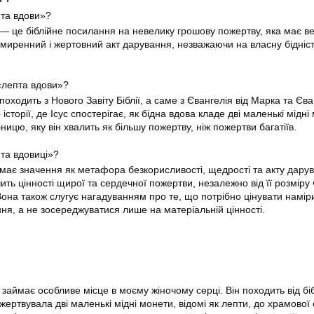
та вдови»?
— це біблійне посилання на невелику грошову пожертву, яка має в
 смиренний і жертовний акт дарування, незважаючи на власну бідніст
 «лепта вдови»?
оходить з Нового Завіту Біблії, а саме з Євангелія від Марка та Єва
 історії, де Ісус спостерігає, як бідна вдова кладе дві маленькі мідні
ницю, яку він хвалить як більшу пожертву, ніж пожертви багатіїв.
та вдовиці»?
має значення як метафора безкорисливості, щедрості та акту дарув
чить цінності щирої та сердечної пожертви, незалежно від її розміру 
Вона також слугує нагадуванням про те, що потрібно цінувати наміри
ння, а не зосереджуватися лише на матеріальній цінності.
займає особливе місце в моєму жіночому серці. Він походить від біб
пожертвувала дві маленькі мідні монети, відомі як лепти, до храмової