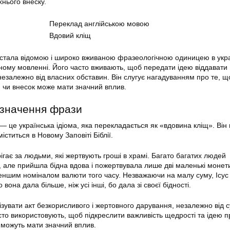
хнього внеску.
Переклад англійською мовою
Вдовий кліщ
стала відомою і широко вживаною фразеологічною одиницею в укра
нному мовленні. Його часто вживають, щоб передати ідею віддавати
незалежно від власних обставин. Він слугує нагадуванням про те, що
 чи внесок може мати значний вплив.
 значення фрази
— це українська ідіома, яка перекладається як «вдовина кліщ». Він
 міститься в Новому Заповіті Біблії.
ерігає за людьми, які жертвують гроші в храмі. Багато багатих людей
, але прийшла бідна вдова і пожертвувала лише дві маленькі монети
меншим номіналом валюти того часу. Незважаючи на малу суму, Ісус
вона дала більше, ніж усі інші, бо дала зі своєї бідності.
зувати акт безкорисливого і жертовного дарування, незалежно від 
асто використовують, щоб підкреслити важливість щедрості та ідею п
 можуть мати значний вплив.