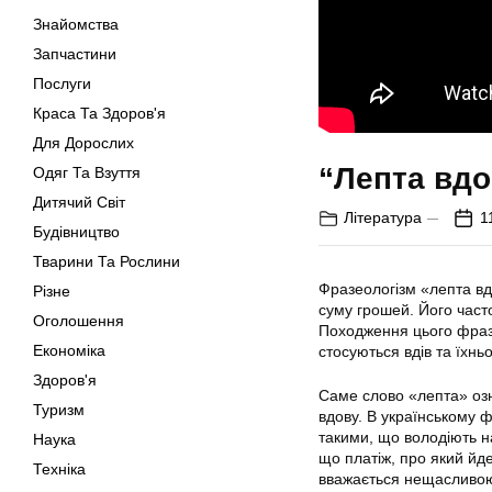
Знайомства
Запчастини
Послуги
Краса Та Здоров'я
Для Дорослих
“Лепта вдо
Одяг Та Взуття
Дитячий Світ
Література
1
Будівництво
Тварини Та Рослини
Фразеологізм «лепта вд
Різне
суму грошей. Його част
Оголошення
Походження цього фраз
Економіка
стосуються вдів та їхнь
Здоров'я
Саме слово «лепта» озн
Туризм
вдову. В українському 
такими, що володіють н
Наука
що платіж, про який йде
Техніка
вважається нещасливо