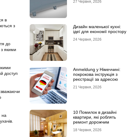
27 Червня, 2026
ся в
аються з
Дизайн маленької кухні:
ідеї для економії простору
24 Червня, 2026
тя до
 з якими
 якими
Anmeldung у Німеччині:
ий доступ
покрокова інструкція з
реєстрації за адресою
21 Червня, 2026
незважаючи
о
10 Помилок в дизайні
о на
квартири, які роблять
ухачів.
ремонт дорожчим
18 Червня, 2026