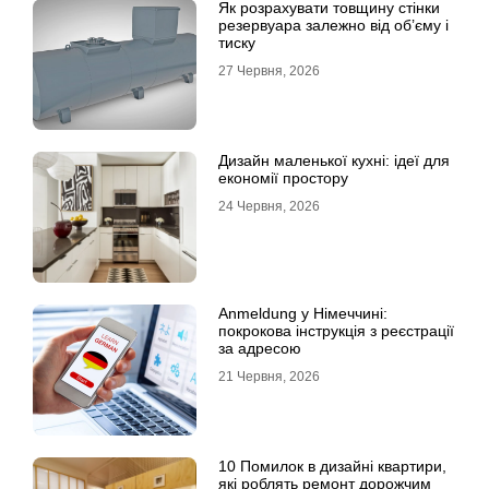
Як розрахувати товщину стінки
резервуара залежно від об’єму і
тиску
27 Червня, 2026
Дизайн маленької кухні: ідеї для
економії простору
24 Червня, 2026
Anmeldung у Німеччині:
покрокова інструкція з реєстрації
за адресою
21 Червня, 2026
10 Помилок в дизайні квартири,
які роблять ремонт дорожчим