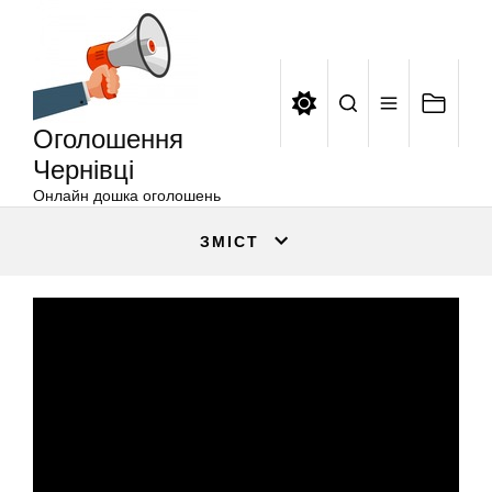
Оголошення
Перейти
Чернівці
до
вмісту
Оголошення
Чернівці
Онлайн дошка оголошень
ЗМІСТ