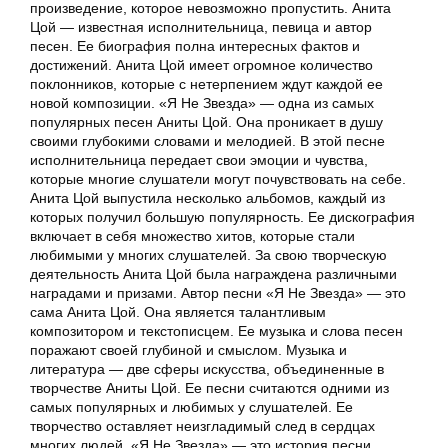
произведение, которое невозможно пропустить. Анита
Цой — известная исполнительница, певица и автор
песен. Ее биография полна интересных фактов и
достижений. Анита Цой имеет огромное количество
поклонников, которые с нетерпением ждут каждой ее
новой композиции. «Я Не Звезда» — одна из самых
популярных песен Аниты Цой. Она проникает в душу
своими глубокими словами и мелодией. В этой песне
исполнительница передает свои эмоции и чувства,
которые многие слушатели могут почувствовать на себе.
Анита Цой выпустила несколько альбомов, каждый из
которых получил большую популярность. Ее дискография
включает в себя множество хитов, которые стали
любимыми у многих слушателей. За свою творческую
деятельность Анита Цой была награждена различными
наградами и призами. Автор песни «Я Не Звезда» — это
сама Анита Цой. Она является талантливым
композитором и текстописцем. Ее музыка и слова песен
поражают своей глубиной и смыслом. Музыка и
литература — две сферы искусства, объединенные в
творчестве Аниты Цой. Ее песни считаются одними из
самых популярных и любимых у слушателей. Ее
творчество оставляет неизгладимый след в сердцах
многих людей. «Я Не Звезда» — это история песни,