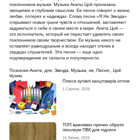
поклонников музыки. Музыка Аниты Цой пронизана
эмоциями и глубоким смыслом. Ее песни говорят о жизни,
любви, потерях и надеждах. Слова песни «Я Не Звезда»
открывают новые грани чувств и отношений, заставляют
задуматься о себе и своем месте в мире. Анита Цой —
это исполнитель, который не перестает удивлять своих
поклонников своим творчеством. Ее музыка никого не
оставляет равнодушным и всегда находит отклик в
сердцах слушателей. Эта песня — еще одно
подтверждение ее таланта и популярности.
Позначки:
Анита
,
для
,
Звезда
,
Музыка
,
не
,
Песня:
,
Цой
Музика
Плюси купівлі канцтоварів оптом
1 Серпня, 2026
ТОП важливих причин обрати
лінолеум ПВХ для підлоги
24 Липня, 2026