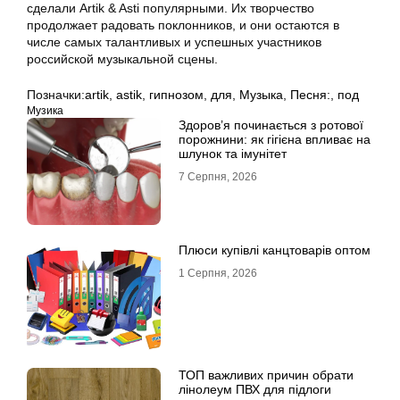
сделали Artik & Asti популярными. Их творчество
продолжает радовать поклонников, и они остаются в
числе самых талантливых и успешных участников
российской музыкальной сцены.
Позначки:
artik
,
astik
,
гипнозом
,
для
,
Музыка
,
Песня:
,
под
Музика
Здоров’я починається з ротової
порожнини: як гігієна впливає на
шлунок та імунітет
7 Серпня, 2026
Плюси купівлі канцтоварів оптом
1 Серпня, 2026
ТОП важливих причин обрати
лінолеум ПВХ для підлоги