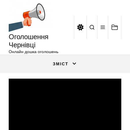
Оголошення
Перейти
Чернівці
до
вмісту
Оголошення
Чернівці
Онлайн дошка оголошень
ЗМІСТ