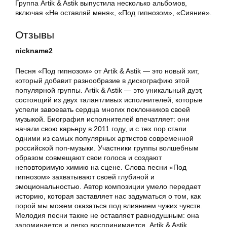
Группа Artik & Astik выпустила несколько альбомов,
включая «Не оставляй меня«, «Под гипнозом», «Сияние».
Отзывы
nickname2
Песня «Под гипнозом» от Artik & Astik — это новый хит,
который добавит разнообразие в дискографию этой
популярной группы. Artik & Astik — это уникальный дуэт,
состоящий из двух талантливых исполнителей, которые
успели завоевать сердца многих поклонников своей
музыкой. Биография исполнителей впечатляет: они
начали свою карьеру в 2011 году, и с тех пор стали
одними из самых популярных артистов современной
российской поп-музыки. Участники группы волшебным
образом совмещают свои голоса и создают
неповторимую химию на сцене. Слова песни «Под
гипнозом» захватывают своей глубиной и
эмоциональностью. Автор композиции умело передает
историю, которая заставляет нас задуматься о том, как
порой мы можем оказаться под влиянием чужих чувств.
Мелодия песни также не оставляет равнодушным: она
запоминается и легко воспринимается. Artik & Astik