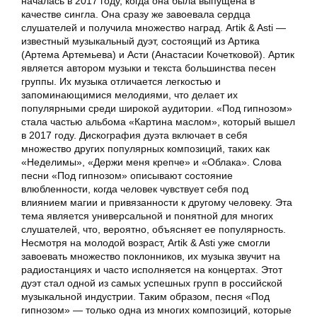
началась в 2017 году, когда она была выпущена в
качестве сингла. Она сразу же завоевала сердца
слушателей и получила множество наград. Artik & Asti —
известный музыкальный дуэт, состоящий из Артика
(Артема Артемьева) и Асти (Анастасии Кочетковой). Артик
является автором музыки и текста большинства песен
группы. Их музыка отличается легкостью и
запоминающимися мелодиями, что делает их
популярными среди широкой аудитории. «Под гипнозом»
стала частью альбома «Картина маслом», который вышел
в 2017 году. Дискография дуэта включает в себя
множество других популярных композиций, таких как
«Неделимы», «Держи меня крепче» и «Облака». Слова
песни «Под гипнозом» описывают состояние
влюбленности, когда человек чувствует себя под
влиянием магии и привязанности к другому человеку. Эта
тема является универсальной и понятной для многих
слушателей, что, вероятно, объясняет ее популярность.
Несмотря на молодой возраст, Artik & Asti уже смогли
завоевать множество поклонников, их музыка звучит на
радиостанциях и часто исполняется на концертах. Этот
дуэт стал одной из самых успешных групп в российской
музыкальной индустрии. Таким образом, песня «Под
гипнозом» — только одна из многих композиций, которые