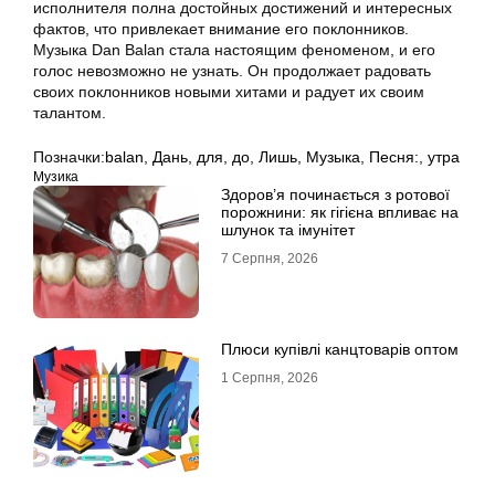
исполнителя полна достойных достижений и интересных
фактов, что привлекает внимание его поклонников.
Музыка Dan Balan стала настоящим феноменом, и его
голос невозможно не узнать. Он продолжает радовать
своих поклонников новыми хитами и радует их своим
талантом.
Позначки:
balan
,
Дань
,
для
,
до
,
Лишь
,
Музыка
,
Песня:
,
утра
Музика
Здоров’я починається з ротової
порожнини: як гігієна впливає на
шлунок та імунітет
7 Серпня, 2026
Плюси купівлі канцтоварів оптом
1 Серпня, 2026