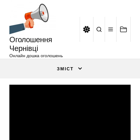
Оголошення
Перейти
Чернівці
до
вмісту
Оголошення
Чернівці
Онлайн дошка оголошень
ЗМІСТ