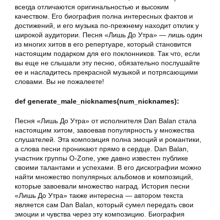
всегда отличаются оригинальностью и высоким
качеством. Его биография полна интересных фактов и
достижений, и его музыка по-прежнему находит отклик у
широкой аудитории. Песня «Лишь До Утра» — лишь один
из многих хитов в его репертуаре, который становится
настоящим подарком для его поклонников. Так что, если
вы еще не слышали эту песню, обязательно послушайте
ее и насладитесь прекрасной музыкой и потрясающими
словами. Вы не пожалеете!
def generate_male_nicknames(num_nicknames):
Песня «Лишь До Утра» от исполнителя Dan Balan стала
настоящим хитом, завоевав популярность у множества
слушателей. Эта композиция полна эмоций и романтики,
а слова песни проникают прямо в сердце. Dan Balan,
участник группы O-Zone, уже давно известен публике
своими талантами и успехами. В его дискографии можно
найти множество популярных альбомов и композиций,
которые завоевали множество наград. История песни
«Лишь До Утра» также интересна — автором текста
является сам Dan Balan, который сумел передать свои
эмоции и чувства через эту композицию. Биография