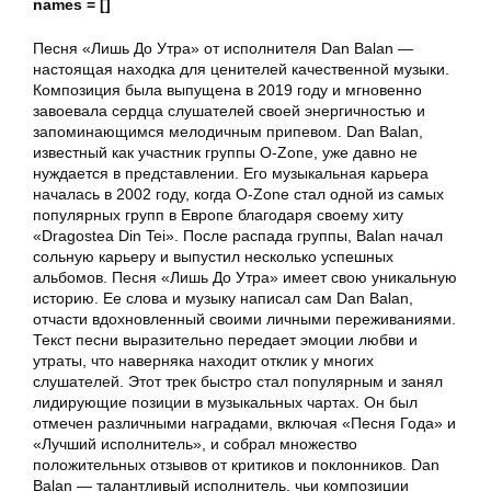
names = []
Песня «Лишь До Утра» от исполнителя Dan Balan —
настоящая находка для ценителей качественной музыки.
Композиция была выпущена в 2019 году и мгновенно
завоевала сердца слушателей своей энергичностью и
запоминающимся мелодичным припевом. Dan Balan,
известный как участник группы O-Zone, уже давно не
нуждается в представлении. Его музыкальная карьера
началась в 2002 году, когда O-Zone стал одной из самых
популярных групп в Европе благодаря своему хиту
«Dragostea Din Tei». После распада группы, Balan начал
сольную карьеру и выпустил несколько успешных
альбомов. Песня «Лишь До Утра» имеет свою уникальную
историю. Ее слова и музыку написал сам Dan Balan,
отчасти вдохновленный своими личными переживаниями.
Текст песни выразительно передает эмоции любви и
утраты, что наверняка находит отклик у многих
слушателей. Этот трек быстро стал популярным и занял
лидирующие позиции в музыкальных чартах. Он был
отмечен различными наградами, включая «Песня Года» и
«Лучший исполнитель», и собрал множество
положительных отзывов от критиков и поклонников. Dan
Balan — талантливый исполнитель, чьи композиции