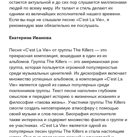
остается актуальной и до сих пор слушается миллионами
людей по всему миру. Их талант и стиль делают их
одними из величайших исполнителей нашего времени.
Если вы еще не слышали песню «C’est La Vie», я
рекомендую вам обязательно ее послушать.
Екатерина Иванова
Песня «C’est La Vie» от группы The Killers — это
прекрасная композиция, вошедшая в один из их
альбомов. Группа The Killers — это американская рок-
группа, которая пользуется огромной популярностью
среди музыкальных ценителей. Их дискография включает
множество успешных альбомов, а композиция «C’est La
Vie» является одной из самых популярных среди
поклонников группы. Текст песни наполнен глубоким
смыслом и передает историю о жизненных исканиях и
философии «такова жизнь». Участники группы The Killers
смогли создать неповторимую атмосферу с помощью
своей музыки и слов песни. Биография исполнителя
также интересна и содержит множество фактов о группе и
ее участниках. «С’est La Vie» является одной из
популярных песен группы The Killers и стала настоящим