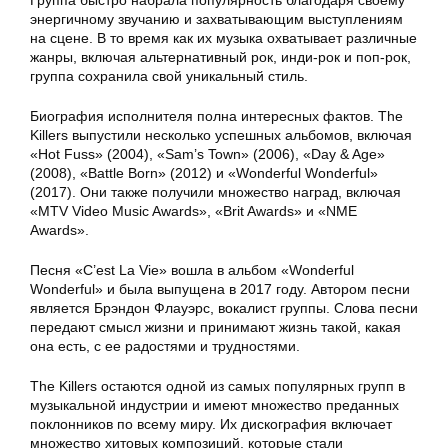
Группа быстро набрала популярность благодаря своему
энергичному звучанию и захватывающим выступлениям
на сцене. В то время как их музыка охватывает различные
жанры, включая альтернативный рок, инди-рок и поп-рок,
группа сохранила свой уникальный стиль.
Биография исполнителя полна интересных фактов. The
Killers выпустили несколько успешных альбомов, включая
«Hot Fuss» (2004), «Sam’s Town» (2006), «Day & Age»
(2008), «Battle Born» (2012) и «Wonderful Wonderful»
(2017). Они также получили множество наград, включая
«MTV Video Music Awards», «Brit Awards» и «NME
Awards».
Песня «C’est La Vie» вошла в альбом «Wonderful
Wonderful» и была выпущена в 2017 году. Автором песни
является Брэндон Флауэрс, вокалист группы. Слова песни
передают смысл жизни и принимают жизнь такой, какая
она есть, с ее радостями и трудностями.
The Killers остаются одной из самых популярных групп в
музыкальной индустрии и имеют множество преданных
поклонников по всему миру. Их дискография включает
множество хитовых композиций, которые стали