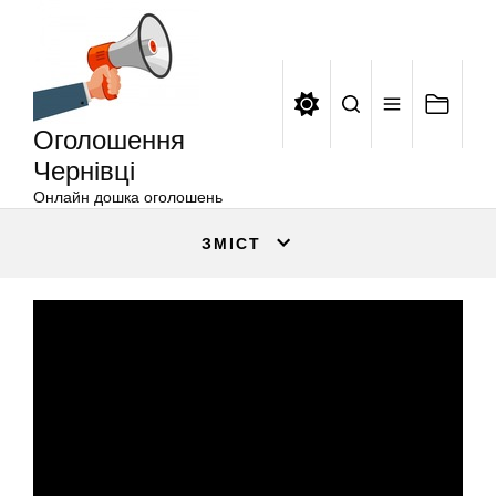
Оголошення
Перейти
Чернівці
до
вмісту
Оголошення
Чернівці
Онлайн дошка оголошень
ЗМІСТ