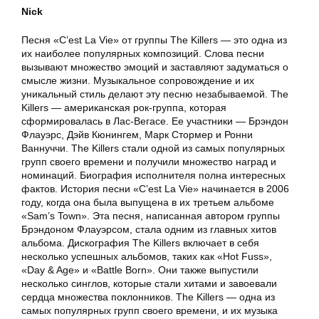
Nick
Песня «C’est La Vie» от группы The Killers — это одна из
их наиболее популярных композиций. Слова песни
вызывают множество эмоций и заставляют задуматься о
смысле жизни. Музыкальное сопровождение и их
уникальный стиль делают эту песню незабываемой. The
Killers — американская рок-группа, которая
сформировалась в Лас-Вегасе. Ее участники — Брэндон
Флауэрс, Дэйв Кюнингем, Марк Стормер и Ронни
Ваннуччи. The Killers стали одной из самых популярных
групп своего времени и получили множество наград и
номинаций. Биография исполнителя полна интересных
фактов. История песни «C’est La Vie» начинается в 2006
году, когда она была выпущена в их третьем альбоме
«Sam’s Town». Эта песня, написанная автором группы
Брэндоном Флауэрсом, стала одним из главных хитов
альбома. Дискография The Killers включает в себя
несколько успешных альбомов, таких как «Hot Fuss»,
«Day & Age» и «Battle Born». Они также выпустили
несколько синглов, которые стали хитами и завоевали
сердца множества поклонников. The Killers — одна из
самых популярных групп своего времени, и их музыка