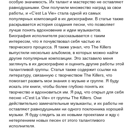
особую значимость. Их талант и мастерство не оставляют
равнодушными. Они получили множество наград за свои
работы, и «C’est La Vie» стала одной из самых
популярных композиций в их дискографии. В статье также
раскрывается история создания песни, что позволяет
лучше понять вдохновение и идеи музыкантов.
Биография исполнителя рассказывается с таким
интересом, что я почувствовал себя частью их
творческого процесса. Я также узнал, что The Killers
выпустили несколько альбомов, в которых можно найти
другие популярные композиции. Это заставило меня
заглянуть в их дискографию и оценить другие работы этой
талантливой группы. Статья также содержит ссылки на
литературу, связанную с творчеством The Killers, что
помогает развить мои знания о музыке и группе. Я буду
искать эти книги, чтобы более глубоко понять их
творчество и вдохновиться им. Я рад, что открыл для себя
песню «C’est La Vie» от группы The Killers. Они
действительно замечательные музыканты, и их работы не
оставляют равнодушными ни одного поклонника хорошей
музыки. Я буду следить за их новыми проектами и жду с
нетерпением новых песен от этого талантливого
исполнителя.