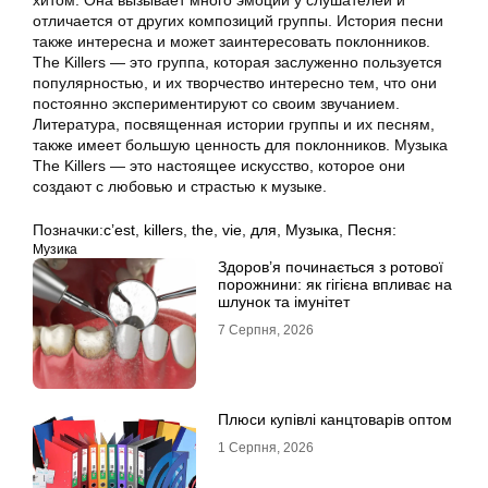
хитом. Она вызывает много эмоций у слушателей и
отличается от других композиций группы. История песни
также интересна и может заинтересовать поклонников.
The Killers — это группа, которая заслуженно пользуется
популярностью, и их творчество интересно тем, что они
постоянно экспериментируют со своим звучанием.
Литература, посвященная истории группы и их песням,
также имеет большую ценность для поклонников. Музыка
The Killers — это настоящее искусство, которое они
создают с любовью и страстью к музыке.
Позначки:
c’est
,
killers
,
the
,
vie
,
для
,
Музыка
,
Песня:
Музика
Здоров’я починається з ротової
порожнини: як гігієна впливає на
шлунок та імунітет
7 Серпня, 2026
Плюси купівлі канцтоварів оптом
1 Серпня, 2026