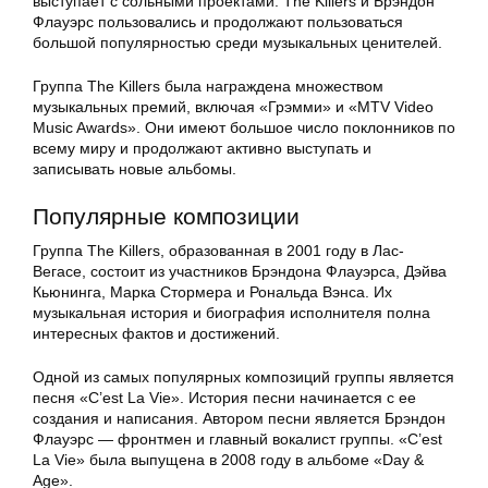
выступает с сольными проектами. The Killers и Брэндон
Флауэрс пользовались и продолжают пользоваться
большой популярностью среди музыкальных ценителей.
Группа The Killers была награждена множеством
музыкальных премий, включая «Грэмми» и «MTV Video
Music Awards». Они имеют большое число поклонников по
всему миру и продолжают активно выступать и
записывать новые альбомы.
Популярные композиции
Группа The Killers, образованная в 2001 году в Лас-
Вегасе, состоит из участников Брэндона Флауэрса, Дэйва
Кьюнинга, Марка Стормера и Рональда Вэнса. Их
музыкальная история и биография исполнителя полна
интересных фактов и достижений.
Одной из самых популярных композиций группы является
песня «C’est La Vie». История песни начинается с ее
создания и написания. Автором песни является Брэндон
Флауэрс — фронтмен и главный вокалист группы. «C’est
La Vie» была выпущена в 2008 году в альбоме «Day &
Age».