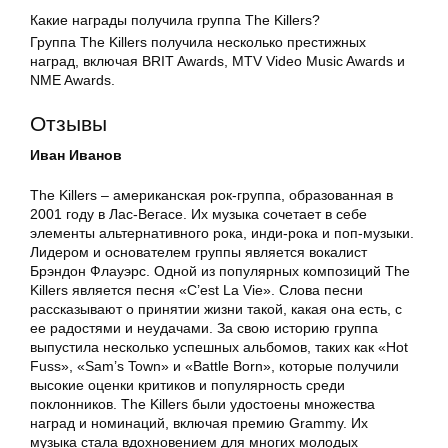
Какие награды получила группа The Killers?
Группа The Killers получила несколько престижных
наград, включая BRIT Awards, MTV Video Music Awards и
NME Awards.
Отзывы
Иван Иванов
The Killers – американская рок-группа, образованная в
2001 году в Лас-Вегасе. Их музыка сочетает в себе
элементы альтернативного рока, инди-рока и поп-музыки.
Лидером и основателем группы является вокалист
Брэндон Флауэрс. Одной из популярных композиций The
Killers является песня «C’est La Vie». Слова песни
рассказывают о принятии жизни такой, какая она есть, с
ее радостями и неудачами. За свою историю группа
выпустила несколько успешных альбомов, таких как «Hot
Fuss», «Sam’s Town» и «Battle Born», которые получили
высокие оценки критиков и популярность среди
поклонников. The Killers были удостоены множества
наград и номинаций, включая премию Grammy. Их
музыка стала вдохновением для многих молодых