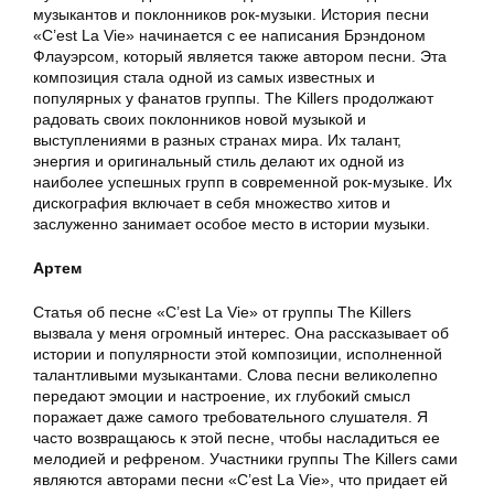
музыкантов и поклонников рок-музыки. История песни
«C’est La Vie» начинается с ее написания Брэндоном
Флауэрсом, который является также автором песни. Эта
композиция стала одной из самых известных и
популярных у фанатов группы. The Killers продолжают
радовать своих поклонников новой музыкой и
выступлениями в разных странах мира. Их талант,
энергия и оригинальный стиль делают их одной из
наиболее успешных групп в современной рок-музыке. Их
дискография включает в себя множество хитов и
заслуженно занимает особое место в истории музыки.
Артем
Статья об песне «C’est La Vie» от группы The Killers
вызвала у меня огромный интерес. Она рассказывает об
истории и популярности этой композиции, исполненной
талантливыми музыкантами. Слова песни великолепно
передают эмоции и настроение, их глубокий смысл
поражает даже самого требовательного слушателя. Я
часто возвращаюсь к этой песне, чтобы насладиться ее
мелодией и рефреном. Участники группы The Killers сами
являются авторами песни «C’est La Vie», что придает ей