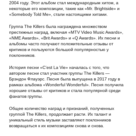
2004 году. Этот альбом стал международным хитом, а
некоторые его композиции, такие как «Mr. Brightside» и
«Somebody Told Me», стали настоящими хитами.
Группа The Killers была награждена множеством
престижных наград, включая «MTV Video Music Awards»,
«NME Awards», «Brit Awards» и «Q Awards». Их песни и
альбомы часто получают положительные отзывы от
критиков и пользуются большой популярностью у
поклонников.
История песни «C’est La Vie» началась с того, что
автором песни стал участник группы The Killers —
Брэндон Флауэрс. Песня была выпущена в 2017 году в
рамках альбома «Wonderful Wonderful». Песня получила
хорошие отзывы от критиков и стала популярной среди
фанатов группы.
Общее количество наград и признаний, полученных
группой The Killers, продолжает расти. Их талант и
уникальный стиль музыки заставляют поклонников
возвращаться к их композициям снова и снова.