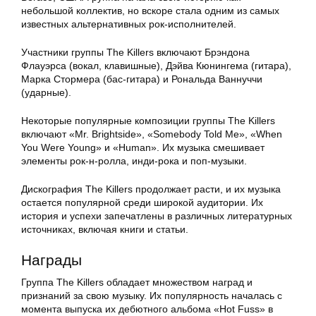
небольшой коллектив, но вскоре стала одним из самых
известных альтернативных рок-исполнителей.
Участники группы The Killers включают Брэндона
Флауэрса (вокал, клавишные), Дэйва Кюнингема (гитара),
Марка Стормера (бас-гитара) и Рональда Ваннуччи
(ударные).
Некоторые популярные композиции группы The Killers
включают «Mr. Brightside», «Somebody Told Me», «When
You Were Young» и «Human». Их музыка смешивает
элементы рок-н-ролла, инди-рока и поп-музыки.
Дискография The Killers продолжает расти, и их музыка
остается популярной среди широкой аудитории. Их
история и успехи запечатлены в различных литературных
источниках, включая книги и статьи.
Награды
Группа The Killers обладает множеством наград и
признаний за свою музыку. Их популярность началась с
момента выпуска их дебютного альбома «Hot Fuss» в