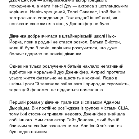
Джон Еністон — американський актор грецького
походження, а мати Ненсі Доу — актриса з шотландським
корінням. Навіть хрещений, Теллі Савалас, і той був із
театрального середовища. Тож жодної іншої долі, як
пов’язати своє життя з кіно, у Дженніфер не було.
Дівчинка добре вчилася в штайнерівській школі Нью-
Йорка, поки в родині не стався розкол. Батьки Еністон,
коли їй було 9 років, вирішили розлучитися, що дуже
боляче вдарило по психіці дівчинки.
Однак не тільки розлучення батьків наклало негативний
відбиток на моральний дух Дженніфер. Актрисі протягом
усього життя фатально не щастить у коханні. Якщо в
шкільні роки їй заважала зайва вага і природна скромність,
зараз цей феномен не піддається поясненню.
Перший роман у дівчини трапився зі співаком Адамом
Дьюріцем. Він постійно роз’їжджав із групою містами США,
тому їхні стосунки тривали недовго, Дженніфер знайшла
собі іншого. Ним став актор Тейт Донован, який був їй
ближчим за своїми захопленнями. Але їхній зв’язок теж
був недовговічним.