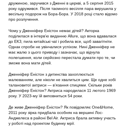
дружиною, заручився з Дженні в церкві, а 5 серпня 2015
року одружився. Після таємного весілля пара вирушила у
весільну подорож на Бора-Бора. У 2018 році стало відомо
про розлучення.
Чому у Дженніфер Еністон немає дітей? Акторка
поділилася в інтерв’ю виданню Allure, що вона вдавалася
до ЕКЗ, пила китайські чаї і робила все, щоб завагітніти.
Однак спроби не увінчалися успіхом. Нині Дженніфер не
має жалю з цього приводу і зазначає, що відчула
полегшення, коли серйозно перестала думати про те, чи
зможе вона мати дітей.
Дженніфер Еністон з дитинства захоплюється
малюванням, але ніколи не хвалиться цим. Ще одне хобі
талановитої актриси — в’язання спицями. Скільки років
Дженніфер Еністон? Актриса народилася 11 лютого 1969
року. У 2023-му їй виповниться 54 роки.
Де живе Дженніфер Еністон? Як повідомляє One&Home,
2011 року зірка придбала особняк на вершині Лос-
Анджелеса в районі Bel Air. Актриса брала активну участь
у роботі над проектом будинку мрії.