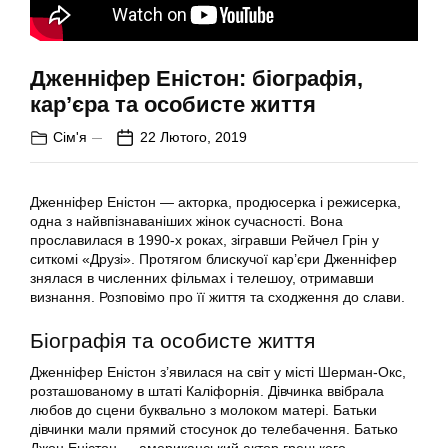
Дженніфер Еністон: біографія,
кар’єра та особисте життя
Сім'я
22 Лютого, 2019
Дженніфер Еністон — акторка, продюсерка і режисерка,
одна з найвпізнаваніших жінок сучасності. Вона
прославилася в 1990-х роках, зігравши Рейчел Грін у
ситкомі «Друзі». Протягом блискучої кар’єри Дженніфер
знялася в численних фільмах і телешоу, отримавши
визнання. Розповімо про її життя та сходження до слави.
Біографія та особисте життя
Дженніфер Еністон з’явилася на світ у місті Шерман-Окс,
розташованому в штаті Каліфорнія. Дівчинка ввібрала
любов до сцени буквально з молоком матері. Батьки
дівчинки мали прямий стосунок до телебачення. Батько