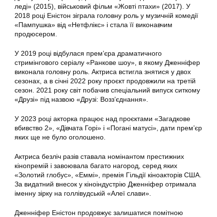
леді» (2015), військовий фільм «Жовті птахи» (2017). У
2018 році Еністон зіграла головну роль у музичній комедії
«Пампушка» від «Нетфлікс» і стала її виконавчим
продюсером.
У 2019 році відбулася прем’єра драматичного
стримінгового серіалу «Ранкове шоу», в якому Дженніфер
виконала головну роль. Актриса встигла знятися у двох
сезонах, а в січні 2022 року проєкт продовжили на третій
сезон. 2021 року світ побачив спеціальний випуск ситкому
«Друзі» під назвою «Друзі: Возз’єднання».
У 2023 році акторка працює над проєктами «Загадкове
вбивство 2», «Дівчата Горі» і «Погані матусі», дати прем’єр
яких ще не було оголошено.
Актриса безліч разів ставала номінантом престижних
кінопремій і завоювала багато нагород, серед яких
«Золотий глобус», «Еммі», премія Гільдії кіноакторів США.
За видатний внесок у кіноіндустрію Дженніфер отримала
іменну зірку на голлівудській «Алеї слави».
Дженніфер Еністон продовжує залишатися помітною