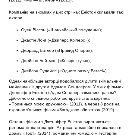
(2011), «Ми — Міллери» (2013).
Компанію на зйомках у цих стрічках Еністон складали такі
актори:
Оуен Вілсон («Шанхайський полудень»);
Джастін Лонг («Джиперс Кріперс»);
Джерард Батлер («Привид Опери»);
Джейсон Бейтман («Козирні тузи»);
Джейсон Судейкіс («Одного разу у Вегасі»).
Однак найбільше акторці подобалося ділити знімальний
майданчик із другом Адамом Сендлером. У яких фільмах
Дженніфер Еністон і Адам Сендлер знімалися разом?
Дебютною спільною роботою друзів стала картина
«Прикинься моєю дружиною» (2011), а через 8 років на
екранах з’явився фільм «Загадкове вбивство» (2019).
Останні фільми з Дженніфер Еністон вирізняються
різноманітністю жанрів. Актриса гармонійно вписалася в
драму «Торт» (2014), романтичну комедію «Нестерпні