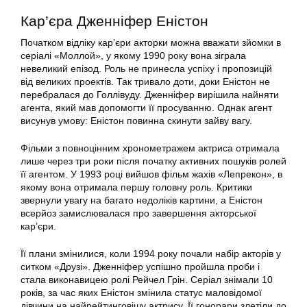
Кар’єра Дженніфер Еністон
Початком відліку кар’єри акторки можна вважати зйомки в
серіалі «Моллой», у якому 1990 року вона зіграла
невеликий епізод. Роль не принесла успіху і пропозицій
від великих проектів. Так тривало доти, доки Еністон не
перебралася до Голлівуду. Дженніфер вирішила найняти
агента, який мав допомогти її просуванню. Однак агент
висунув умову: Еністон повинна скинути зайву вагу.
Фільми з повноцінним хронометражем актриса отримала
лише через три роки після початку активних пошуків ролей
її агентом. У 1993 році вийшов фільм жахів «Лепрекон», в
якому вона отримала першу головну роль. Критики
звернули увагу на багато недоліків картини, а Еністон
всерйоз замислювалася про завершення акторської
кар’єри.
Її плани змінилися, коли 1994 року почали набір акторів у
ситком «Друзі». Дженніфер успішно пройшла проби і
стала виконавицею ролі Рейчел Грін. Серіал знімали 10
років, за час яких Еністон змінила статус маловідомої
дівчини на найрейтинговішу актрису. Її гонорари злетіли до