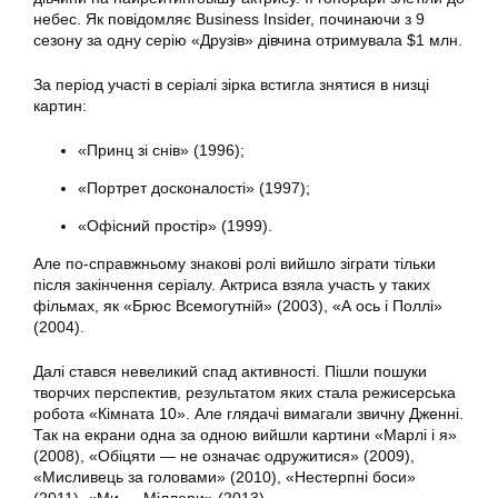
небес. Як повідомляє Business Insider, починаючи з 9
сезону за одну серію «Друзів» дівчина отримувала $1 млн.
За період участі в серіалі зірка встигла знятися в низці
картин:
«Принц зі снів» (1996);
«Портрет досконалості» (1997);
«Офісний простір» (1999).
Але по-справжньому знакові ролі вийшло зіграти тільки
після закінчення серіалу. Актриса взяла участь у таких
фільмах, як «Брюс Всемогутній» (2003), «А ось і Поллі»
(2004).
Далі стався невеликий спад активності. Пішли пошуки
творчих перспектив, результатом яких стала режисерська
робота «Кімната 10». Але глядачі вимагали звичну Дженні.
Так на екрани одна за одною вийшли картини «Марлі і я»
(2008), «Обіцяти — не означає одружитися» (2009),
«Мисливець за головами» (2010), «Нестерпні боси»