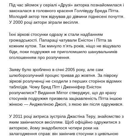
Під час зйомок у серіалі «Друзі» акторка познайомилася і
закохалася в головного красеня Голлівуду Бреда Пітта.
Молодий актор теж відчував до дівчини піднесені почуття.
У 2000 році актори зіграли весілля.
Їхні зіркові стосунки одразу ж стали надбанням
громадськості. Папараці чатували Еністон і Пітта за
кожним кутом. Так минуло п’ять років, ніщо не віщувало
біди, поки подружжя не приголомшило шанувальників
оголошенням про розлучення.
Заяву було зроблено в січні 2005 року, але сам
шлюборозлучний процес тривав до жовтня. За півроку
зіркові розлученці не сходили з перших сторінок відомих
таблоїдів. Чому Бред Пітт і Дженніфер Еністон
розлучилися? Видання Mirror стверджує, що до краху
стосунків подружжя призвела зацікавленість Пітта іншою
жінкою — Анджеліною Джолі, з якою він після одружився.
У 2011 році актриса зустріла Джастіна Теру, знайомство з
яким закінчилося весіллям. Щоб офіційно одружитися з
акторкою, йому знадобилося чотири роки на
залагодження справ: він закінчив стосунки з цивільною