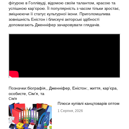
фігурою в Голлівуді, відомою своїм талантом, красою та
успішною кар’єрою. Її популярність з часом тільки зростає,
зміцнюючи її статус культурної ікони. Приголомшлива
зовнішність Еністон і блискучі акторські здібності
допомагають Дженніфер зачаровувати глядачів.
Позначки:
біографія,
,
Дженніфер
,
Еністон:
,
життя
,
кар’єра
,
особисте
,
Сім'я
,
та
Сім'я
Плюси купівлі канцтоварів оптом
1 Серпня, 2026