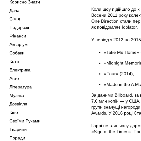
Корисно Знати
Коли шоу підійшло до кі
Дача
Восени 2011 року колек
Сім'я
One Direction стали пе
як повідомляє Idolator.
Подорожі
Фінанси
У період з 2012 по 201
Акваріум
«Take Me Home» (
Собаки
Коти
«Midnight Memorie
Електрика
«Four» (2014);
Авто
«Made in the A.M.
Література
За даними Billboard, за
Музика
7,6 млн копій — у США,
Дозвілля
групи значущі нагороди:
Кіно
Awards. У 2016 році Ст
Своїми Руками
Гаррі не гаяв часу дарм
Тварини
«Sign of the Times». По
Поради