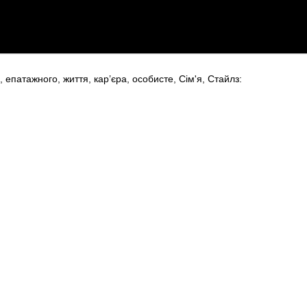
,
епатажного
,
життя
,
кар’єра
,
особисте
,
Сім'я
,
Стайлз:
6
Оголошення Чернівці.
Всі права захищені.