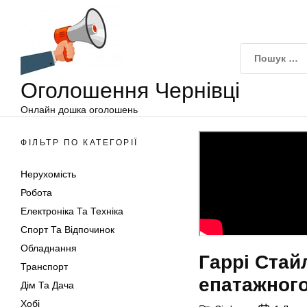
Оголошення
Перейти
Чернівці
до
вмісту
Оголошення Чернівці
Онлайн дошка оголошень
ФІЛЬТР ПО КАТЕГОРІЇ
Нерухомість
Робота
Електроніка Та Техніка
Спорт Та Відпочинок
Обладнання
Гаррі Стайл
Транспорт
епатажного
Дім Та Дача
Хобі