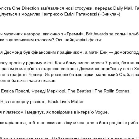
ліста One Direction зав’язалися нові стосунки, передає Daily Mail. Г
ілується з моделлю і актрисою Емілі Ратаковскі («Зникла»).
іч музичних нагород, включно з «Греммі», Brit Awards за сольні аль
рки з дивовижним голосом? Ось найцікавіші факти:
ім’я Десмонд був фінансовим працівником, а мати Енн — домогоспо
асу провів у рідному місті. Коли йому виповнилося 7 років, батьки 
ін разом із матір’ю та старшою сестрою Джеммою переїхав у село Х
е в графстві Чешир. Як розповів батько зірки, маленький Стайлз в
ння батьків і часто плакав.
лвіса Преслі, Фредді Мерк’юрі, The Beatles і The Rollin Stones.
 за гендерну рівність, Black Lives Matter.
пілатесом і медитує, як повідомив в інтерв’ю Vogue.
етаріанства, тобто не вживає в їжу м’яса, але в його раціоні є риба 