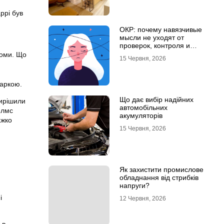
аррі був
ОКР: почему навязчивые
мысли не уходят от
проверок, контроля и
попыток «успокоиться»
боми. Що
15 Червня, 2026
даркою.
Що дає вибір надійних
вирішили
автомобільних
олмс
акумуляторів
ажко
15 Червня, 2026
Як захистити промислове
обладнання від стрибків
напруги?
і
12 Червня, 2026