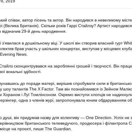
го, 2019
кий співак, автор пісень та актор. Він народився в невеликому місте
і (Велика Британія). Скільки років Гаррі Стайлзу? Артист народивс
н відзначив 29-й день народження.
 з’явилася в дошкільному віці. У школі він створив власний гурт Whi
олектив брав участь у шкільних концертах, виступав у місцевих клуб
 Evening News.
Стайлз сконцентрувався на зароблянні грошей і творчості. Він прац
ої вокальні здібності.
слухавшись до поради матері, вирішив спробувати сили в британськ
у шоу талантів The X Factor. Там він познайомився із Зейном Малік
Хораном і Луї Томлінсоном. Окремо виступи хлопців не надихнули
Шерзінгер, одна з членів журі, запропонувала юним обдаруванням о
 душі, він придумав назву для колективу — One Direction. Успіх не 
 керівництвом британського телеведучого, продюсера і філантропа 
місце на проєкті, пише The Guardian.