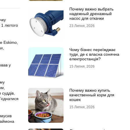
Почему важно выбрать
надежный дренажный
насос для откачки
чку
я 1 лютого
23 Липня, 2026
te Eskimo,
ах,
Чому бізнес переїжджає
туди, де є власна сонячна
електростанція?
ював у
15 Липня, 2026
ому
ом,
Почему важно купить
 суддів,
качественный корм для
б’єднатися
кошек
15 Липня, 2026
змусив
Саймона