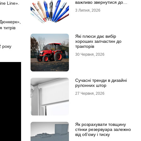
важливо звернутися до
ne Line».
професійної типографії
3 Липня, 2026
«Дюнкерк»,
я титрів
Які плюси дає вибір
хороших запчастин до
2 року
тракторів
30 Червня, 2026
Сучасні тренди в дизайні
рулонних штор
27 Червня, 2026
Як розрахувати товщину
стінки резервуара залежно
від об’єму і тиску