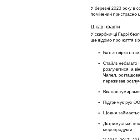
У березні 2023 року в со
помічений пристрасно ц
Цікаві факти
У скарбничці Гаррі безл
ще відомо про життя зі
Батько зірки на 
Стайлз небагато ч
розлучитися, а в
Чапел, розташован
переживав розлуче
Вважає кумирами Е
Підтримує рух ООН
Щодня займається 
Дотримується песк
морепродукти.