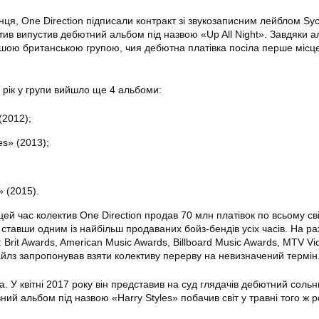
нця, One Direction підписали контракт зі звукозаписним лейблом Syc
тив випустив дебютний альбом під назвою «Up All Night». Завдяки 
ршою британською групою, чия дебютна платівка посіла перше місц
5 рік у групи вийшло ще 4 альбоми:
2012);
s» (2013);
» (2015).
 цей час колектив One Direction продав 70 млн платівок по всьому сві
 ставши одним із найбільш продаваних бойз-бендів усіх часів. На ра
 Brit Awards, American Music Awards, Billboard Music Awards, MTV Vi
айлз запропонував взяти колективу перерву на невизначений термін
а. У квітні 2017 року він представив на суд глядачів дебютний соль
вний альбом під назвою «Harry Styles» побачив світ у травні того ж р