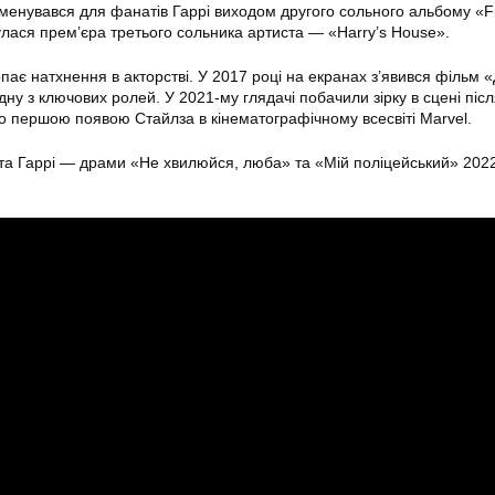
менувався для фанатів Гаррі виходом другого сольного альбому «Fi
булася прем’єра третього сольника артиста — «Harry’s House».
пає натхнення в акторстві. У 2017 році на екранах з’явився фільм 
дну з ключових ролей. У 2021-му глядачі побачили зірку в сцені післ
ало першою появою Стайлза в кінематографічному всесвіті Marvel.
ота Гаррі — драми «Не хвилюйся, люба» та «Мій поліцейський» 202