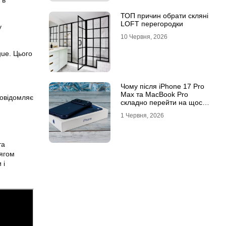
 в
ТОП причин обрати скляні
LOFT перегородки
у
10 Червня, 2026
gue. Цього
Чому після iPhone 17 Pro
Max та MacBook Pro
повідомляє
складно перейти на щось
інше
1 Червня, 2026
та
тягом
 і