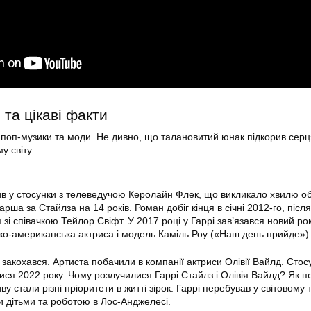
та цікаві факти
 поп-музики та моди. Не дивно, що талановитий юнак підкорив серц
у світу.
пив у стосунки з телеведучою Керолайн Флек, що викликало хвилю о
арша за Стайлза на 14 років. Роман добіг кінця в січні 2012-го, після
я зі співачкою Тейлор Свіфт. У 2017 році у Гаррі зав’язався новий р
о-американська актриса і модель Каміль Роу («Наш день прийде»)
закохався. Артиста побачили в компанії актриси Олівії Вайлд. Стос
ися 2022 року. Чому розлучилися Гаррі Стайлз і Олівія Вайлд? Як п
у стали різні пріоритети в житті зірок. Гаррі перебував у світовому 
и дітьми та роботою в Лос-Анджелесі.