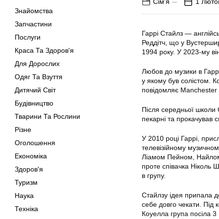
Сім'я
1 Люто
Знайомства
Запчастини
Гаррі Стайлз — англійсь
Послуги
Реддітч, що у Вустершир
Краса Та Здоров'я
1994 року. У 2023-му ві
Для Дорослих
Любов до музики в Гаррі
Одяг Та Взуття
у якому був солістом. К
Дитячий Світ
повідомляє Manchester
Будівництво
Після середньої школи 
Тварини Та Рослини
пекарні та прокачував св
Різне
У 2010 році Гаррі, при
Оголошення
телевізійному музичном
Економіка
Ліамом Пейном, Найлом 
проте співачка Ніколь 
Здоров'я
в групу.
Туризм
Стайлзу ідея припала до
Наука
себе довго чекати. Під
Техніка
Коуелла група посіла 3 