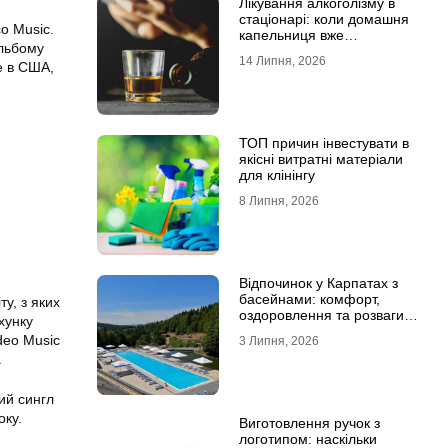
Лікування алкоголізму в
стаціонарі: коли домашня
o Music.
капельниця вже
альбому
недостатня
14 Липня, 2026
е в США,
ТОП причин інвестувати в
якісні витратні матеріали
для клінінгу
8 Липня, 2026
Відпочинок у Карпатах з
басейнами: комфорт,
ту, з яких
оздоровлення та розваги
хунку
для всієї родини
deo Music
3 Липня, 2026
.
ний сингл
оку.
Виготовлення ручок з
логотипом: наскільки