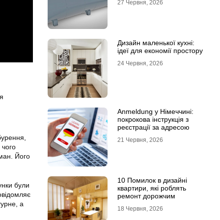
27 Червня, 2026
Дизайн маленької кухні:
ідеї для економії простору
24 Червня, 2026
я
Anmeldung у Німеччині:
покрокова інструкція з
реєстрації за адресою
бурення,
21 Червня, 2026
 чого
оман. Його
.
10 Помилок в дизайні
унки були
квартири, які роблять
овідомляє
ремонт дорожчим
турне, а
18 Червня, 2026