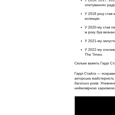
У 2016, 2017, 20
опитуваннях радіо
У 2018 році став 
колекцію.
У 2020-му став п
ж року був визна
У 2021-му запусти
У 2022-му очолив 
The Times.
Скільки важить Гаррі Ст
Гаррі Стайлз — яскрави
акторська майстерність
багатьох років. Упевне
неймовірною харизмою