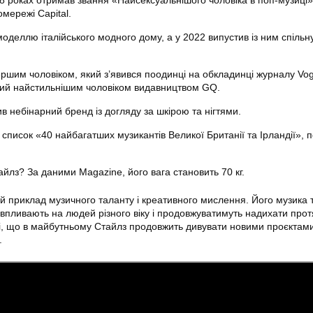
18 роках отримав звання «Найсексуальнішого чоловіка в поп-музиці»
мережі Capital.
моделлю італійського модного дому, а у 2022 випустив із ним спільн
ершим чоловіком, який з’явився поодинці на обкладинці журналу Vo
ний найстильнішим чоловіком видавництвом GQ.
в небінарний бренд із догляду за шкірою та нігтями.
список «40 найбагатших музикантів Великої Британії та Ірландії», 
айлз? За даними Magazine, його вага становить 70 кг.
й приклад музичного таланту і креативного мислення. Його музика 
 впливають на людей різного віку і продовжуватимуть надихати про
ні, що в майбутньому Стайлз продовжить дивувати новими проєктами
.