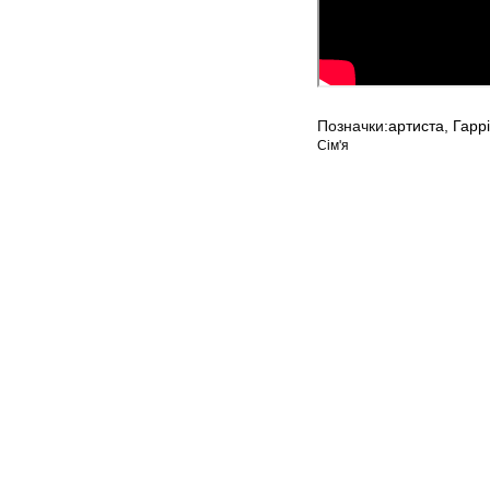
Позначки:
артиста
,
Гаррі
Сім'я
Мапа сайту
Авторське право © 202