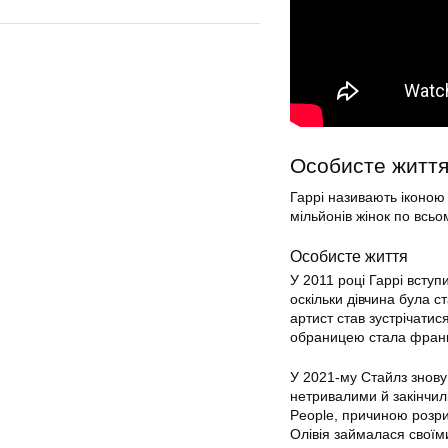
Особисте життя 
Гаррі називають іконою
мільйонів жінок по всьом
Особисте життя
У 2011 році Гаррі всту
оскільки дівчина була ст
артист став зустрічатис
обраницею стала франк
У 2021-му Стайлз знову 
нетривалими й закінчил
People, причиною розрив
Олівія займалася своїм