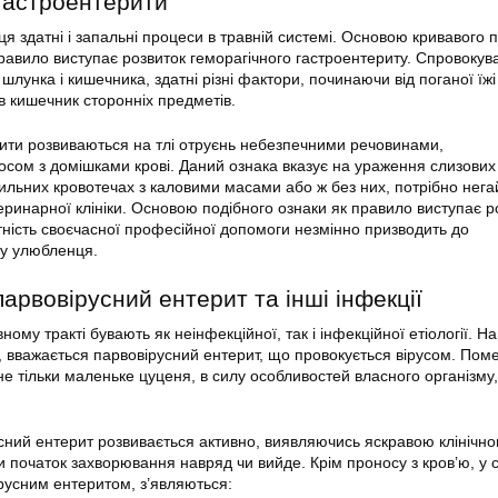
гастроентерити
ця здатні і запальні процеси в травній системі. Основою кривавого 
равило виступає розвиток геморагічного гастроентериту. Спровокув
шлунка і кишечника, здатні різні фактори, починаючи від поганої їжі
в кишечник сторонніх предметів.
ити розвиваються на тлі отруєнь небезпечними речовинами,
сом з домішками крові. Даний ознака вказує на ураження слизових
сильних кровотечах з каловими масами або ж без них, потрібно нег
теринарної клініки. Основою подібного ознаки як правило виступає р
утність своєчасної професійної допомоги незмінно призводить до
ту улюбленця.
арвовірусний ентерит та інші інфекції
ному тракті бувають як неінфекційної, так і інфекційної етіології. Н
 вважається парвовірусний ентерит, що провокується вірусом. Пом
 тільки маленьке цуценя, в силу особливостей власного організму, 
сний ентерит розвивається активно, виявляючись яскравою клінічн
и початок захворювання навряд чи вийде. Крім проносу з кров’ю, у 
ірусним ентеритом, з’являються: