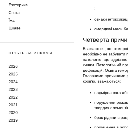
Езотерика
;
Свята
ознаки інтоксикаці
Їжа
Цікаве
смердючі маси Ка
Четверта причи
Вважається, що геморо
ФІЛЬТР ЗА РОКАМИ
необхідно не забувати 
патологію, що відрізня
кишки. Патологічний пр
2026
дефекацій. Освіта гемо
2025
Головними причинами р
кров’ю, вважаються:
2024
2023
надмірна вага аб
2022
порушення режиму 
2021
твердих елементів
2020
брак рідини в раці
2019
порушення в робот