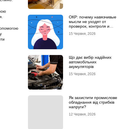
ною
я.
ОКР: почему навязчивые
мысли не уходят от
проверок, контроля и
допомогою
попыток «успокоиться»
у
15 Червня, 2026
ити
Що дає вибір надійних
автомобільних
акумуляторів
15 Червня, 2026
Як захистити промислове
обладнання від стрибків
напруги?
12 Червня, 2026