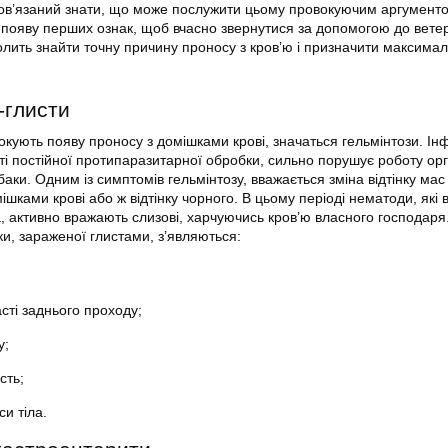
бов’язаний знати, що може послужити цьому провокуючим аргумент
 появу перших ознак, щоб вчасно звернутися за допомогою до вете
лить знайти точну причину проносу з кров’ю і призначити максима
-глисти
кують появу проносу з домішками крові, значаться гельмінтози. Ін
ті постійної протипаразитарної обробки, сильно порушує роботу орг
аки. Одним із симптомів гельмінтозу, вважається зміна відтінку мас 
шками крові або ж відтінку чорного. В цьому періоді нематоди, які 
а, активно вражають слизові, харчуючись кров’ю власного господаря
ки, зараженої глистами, з’являються:
сті заднього проходу;
у;
сть;
и тіла.