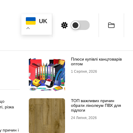
UK
Плюси купівлі канцтоварів
оптом
1 Серпня, 2026
ТОП важливих причин
 що
обрати лінолеум ПВХ для
, різка
підлоги
24 Липня, 2026
у причин і