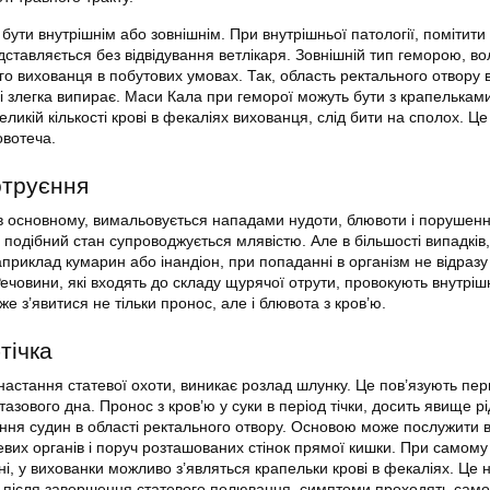
ути внутрішнім або зовнішнім. При внутрішньої патології, помітити 
ставляється без відвідування ветлікаря. Зовнішній тип геморою, в
го вихованця в побутових умовах. Так, область ректального отвору 
 злегка випирає. Маси Кала при геморої можуть бути з крапелькам
еликій кількості крові в фекаліях вихованця, слід бити на сполох. Це
овотеча.
отруєння
, в основному, вимальовується нападами нудоти, блювоти і порушен
 подібний стан супроводжується млявістю. Але в більшості випадків,
априклад кумарин або інандіон, при попаданні в організм не відразу
ечовини, які входять до складу щурячої отрути, провокують внутріш
же з’явитися не тільки пронос, але і блювота з кров’ю.
тічка
настання статевої охоти, виникає розлад шлунку. Це пов’язують пер
тазового дна. Пронос з кров’ю у суки в період тічки, досить явище рі
ння судин в області ректального отвору. Основою може послужити 
евих органів і поруч розташованих стінок прямої кишки. При самому
, у вихованки можливо з’являться крапельки крові в фекаліях. Це 
і після завершення статевого полювання, симптоми проходять само