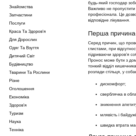
будь-який господар зо
Знайомства
Важливо не пропустити
професіонала. Це дозво
Запчастини
відповідне лікування.
Послуги
Краса Та Здоров'я
Перша причина
Для Дорослих
Серед причин, що прово
Одяг Та Взуття
глистами, при відсутнос
підриваючи здоров’я соб
Дитячий Світ
Пронос може бути з домі
Будівництво
тонкий відділ кишечник
розлади стільця, у соба
Тварини Та Рослини
Різне
дискомфорт;
Оголошення
сверблячка в обла
Економіка
зникнення апетит
Здоров'я
Туризм
млявість і байдужі
Наука
швидка втрата мас
Техніка