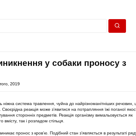
Пошук
иникнення у собаки проносу з
того, 2019
ь ніжна система травлення, чуйна до найрізноманітніших речовин,
 Своєрідна реакція може з’явитися на потрапляння їжі поганої якості
тування сторонніх предметів. Реакція організму вимальовується як
вмісту, так і розладом стільця.
иникає пронос з кров’ю. Подібний стан з’являється в результаті ряд