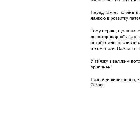
Перед тим як починати 
ланкою в розвитку пато
Тому перше, що повинен
до ветеринарної лікарн
антибіотиків, протизап
гельмінтози. Важливо н
У зв’язку з великим пот
припинені.
Позначки:
виникнення
,
к
Собаки