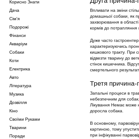
Друга причина-
Корисно Знати
Дача
Впливати на зміни стіль
домашньої собаки, як п
Сім'я
захворювання в області 
Подорожі
кормів до потрапляння 
Фінанси
Дуже часто гастроентер
Акваріум
характеризуючись проно
Собаки
кишкового тракту. При 
відвезти тварину до ве
Коти
стінок кишечника. Відс
Електрика
смертельного результа
Авто
Третя причина-п
Література
Запальні процеси в трав
Музика
небезпечним для собак,
Дозвілля
Лікування Немає може не
Кіно
доросла собака.
Своїми Руками
В основному, парвовіру
Тварини
картиною, тому упустит
при інфікуванні парвов
Поради