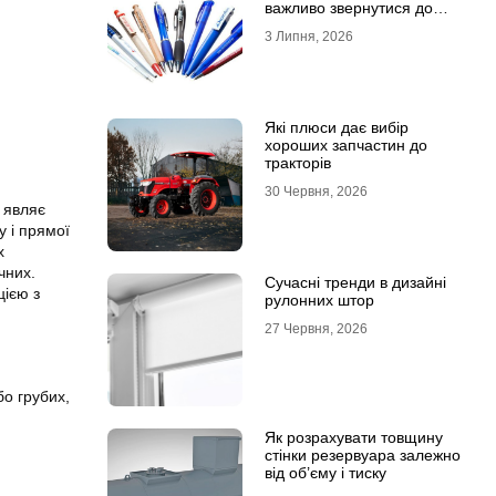
важливо звернутися до
професійної типографії
3 Липня, 2026
Які плюси дає вибір
хороших запчастин до
тракторів
30 Червня, 2026
 являє
у і прямої
х
чних.
Сучасні тренди в дизайні
ією з
рулонних штор
27 Червня, 2026
бо грубих,
Як розрахувати товщину
стінки резервуара залежно
від об’єму і тиску