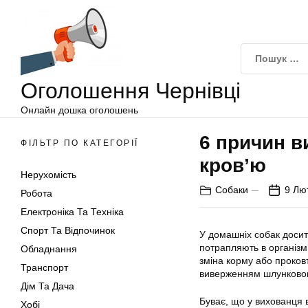
Оголошення
Перейти
Чернівці
до
вмісту
Оголошення Чернівці
Онлайн дошка оголошень
6 причин в
ФІЛЬТР ПО КАТЕГОРІЇ
кров’ю
Нерухомість
Собаки
9 Лю
Робота
Електроніка Та Техніка
Спорт Та Відпочинок
У домашніх собак досит
потрапляють в організм.
Обладнання
зміна корму або проков
Транспорт
виверженням шлункового 
Дім Та Дача
Буває, що у вихованця в
Хобі