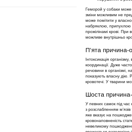
Геморой у собаки може б
зміни можливим не пред
може помітити у власно
набряклою, припухлою і
прожілінамі крові. При в
можливе внутрішньо кр
П’ята причина-
Інтоксикація організму
координації. Дуже часто
речовини в організмі, н
показують власну дію. Р
кровотечі. У тварини мо
Шоста причина-
У певних самок під час 
з розслабленням м’язів 
яке вказує на пошкодже
кровонаповненість стат
невеликому пошкодженні
вважається патологією 