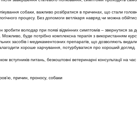
лікування собаки, важливо розібратися в причинах, що стали голов
логічного процесу. Без допомоги ветлікаря навряд чи можна обійтис
 зробити володар при появі відмінних симптомів – звернутися за 
і. Можливо, буде потрібно комплексна терапія з використанням курс
альних засобів і медикаментозних препаратів, що дозволяють видал
алагодити хороше харчування, потурбуватися про хороший догляд.
оком вступників питань, безкоштовні ветеринарні консультації на час
ров’ю
,
причин
,
проносу
,
собаки