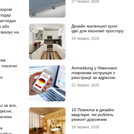
27 Червня, 2026
зорові
олодар
виглядає
Дизайн маленької кухні:
и або
ідеї для економії простору
 вказує на
24 Червня, 2026
ням
 токсичні
Anmeldung у Німеччині:
покрокова інструкція з
ні
реєстрації за адресою
21 Червня, 2026
ш за все,
10 Помилок в дизайні
дкісне,
квартири, які роблять
велика
ремонт дорожчим
18 Червня, 2026
не
стійно.