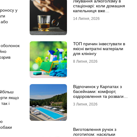
Лікування алкоголізму в
стаціонарі: коли домашня
проносу у
капельниця вже
недостатня
ати
14 Липня, 2026
 або
ТОП причин інвестувати в
 оболонок
якісні витратні матеріали
айно
для клінінгу
озрив
8 Липня, 2026
Відпочинок у Карпатах з
басейнами: комфорт,
айбільш
оздоровлення та розваги
ерти якщо
для всієї родини
так і
3 Липня, 2026
ою
собаки
Виготовлення ручок з
логотипом: наскільки