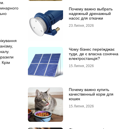
ом.
ринарного
Почему важно выбрать
льно
надежный дренажный
насос для откачки
23 Липня, 2026
фікування
анізму,
Чому бізнес переїжджає
калу.
туди, де є власна сонячна
вразили
електростанція?
. Крім
15 Липня, 2026
Почему важно купить
качественный корм для
кошек
15 Липня, 2026