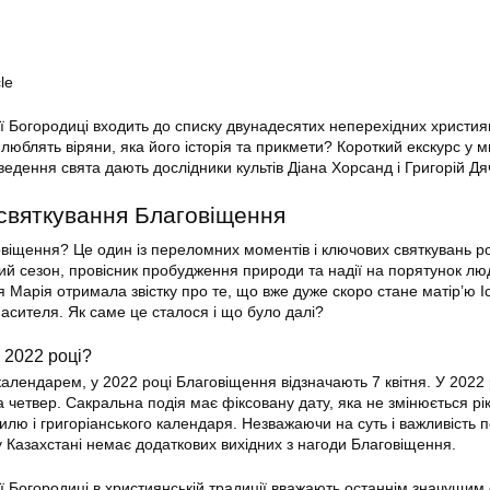
le
 Богородиці входить до списку двунадесятих неперехідних христия
 люблять віряни, яка його історія та прикмети? Короткий екскурс у 
едення свята дають дослідники культів Діана Хорсанд і Григорій Дя
 святкування Благовіщення
віщення? Це один із переломних моментів і ключових святкувань р
лий сезон, провісник пробудження природи та надії на порятунок лю
 Марія отримала звістку про те, що вже дуже скоро стане матір’ю І
асителя. Як саме це сталося і що було далі?
 2022 році?
календарем, у 2022 році Благовіщення відзначають 7 квітня. У 2022 
 четвер. Сакральна подія має фіксовану дату, яка не змінюється рік 
илю і григоріанського календаря. Незважаючи на суть і важливість по
у Казахстані немає додаткових вихідних з нагоди Благовіщення.
 Богородиці в християнській традиції вважають останнім значущим