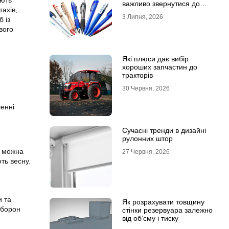
ують
важливо звернутися до
ахів,
професійної типографії
3 Липня, 2026
 із
вого
Які плюси дає вибір
хороших запчастин до
тракторів
30 Червня, 2026
ленні
Сучасні тренди в дизайні
рулонних штор
я можна
27 Червня, 2026
ть весну.
и та
Як розрахувати товщину
аборон
стінки резервуара залежно
від об’єму і тиску