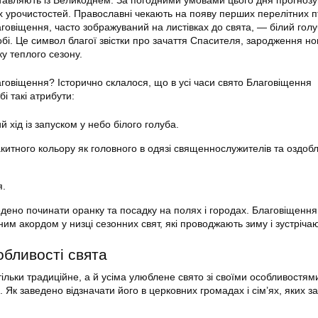
тавляють із Великоднем. За погодними умовами цього дня прогноз
іх урочистостей. Православні чекають на появу перших перелітних пт
говіщення, часто зображуваний на листівках до свята, — білий голуб
бі. Це символ благої звістки про зачаття Спасителя, зародження но
ку теплого сезону.
аговіщення? Історично склалося, що в усі часи свято Благовіщення
бі такі атрибути:
й хід із запуском у небо білого голуба.
китного кольору як головного в одязі священнослужителів та оздоб
я.
едено починати оранку та посадку на полях і городах. Благовіщенн
ним акордом у низці сезонних свят, які проводжають зиму і зустрічаю
обливості свята
ільки традиційне, а й усіма улюблене свято зі своїми особливостям
Як заведено відзначати його в церковних громадах і сім’ях, яких з