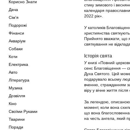
Корисно Знати
стику зимового і веснян
Дача
календаря православних
2022 рік».
Сім'я
Подорожі
У католиків Благовіщен
Фінанси
християнства святкують 
Прийнято вважати, що 
Акваріум
святкування не відклад
Собаки
Історія свята
Коти
У книзі «Повний церков
Електрика
сенс Благовіщення — сп
Авто
Духа Святого. Цей моме
подарувало всьому людс
Література
вченню, стражданням з
Музика
віру у вічне життя після 
Дозвілля
За легендою, описаною в
Кіно
момент, коли вона схили
Своїми Руками
що вона благословенна м
на честь ангела, який пр
Тварини
Поради