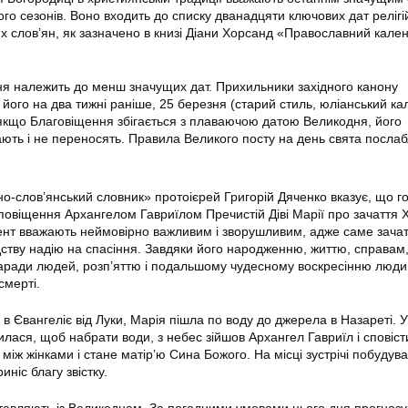
ого сезонів. Воно входить до списку дванадцяти ключових дат релігі
 слов’ян, як зазначено в книзі Діани Хорсанд «Православний кале
ня належить до менш значущих дат. Прихильники західного канону
його на два тижні раніше, 25 березня (старий стиль, юліанський ка
якщо Благовіщення збігається з плаваючою датою Великодня, його
ають і не переносять. Правила Великого посту на день свята посла
но-слов’янський словник» протоієрей Григорій Дяченко вказує, що г
овіщення Архангелом Гавриїлом Пречистій Діві Марії про зачаття Х
нт вважають неймовірно важливим і зворушливим, адже саме зачат
тву надію на спасіння. Завдяки його народженню, життю, справам,
аради людей, розп’яттю і подальшому чудесному воскресінню люд
смерті.
 Євангеліє від Луки, Марія пішла по воду до джерела в Назареті. У
лася, щоб набрати води, з небес зійшов Архангел Гавриїл і сповіст
іж жінками і стане матір’ю Сина Божого. На місці зустрічі побудув
иніс благу звістку.