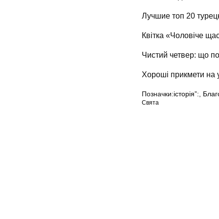
Лучшие топ 20 турец
Квітка «Чоловіче щас
Чистий четвер: що по
Хороші прикмети на у
Позначки:
історія”:
,
Благ
Свята
Мапа сайту