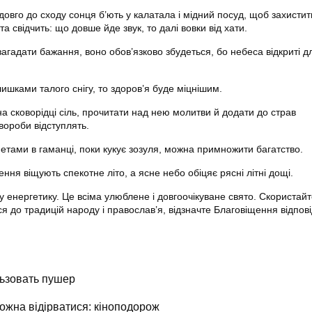
адовго до сходу сонця б’ють у калатала і мідний посуд, щоб захисти
та свідчить: що довше йде звук, то далі вовки від хати.
агадати бажання, воно обов’язково збудеться, бо небеса відкриті д
шками талого снігу, то здоров’я буде міцнішим.
а сковорідці сіль, прочитати над нею молитви й додати до страв
вороби відступлять.
тами в гаманці, поки кукує зозуля, можна примножити багатство.
ння віщують спекотне літо, а ясне небо обіцяє рясні літні дощі.
 енергетику. Це всіма улюблене і довгоочікуване свято. Скористай
я до традицій народу і православ’я, відзначте Благовіщення відпов
ьзовать пушер
можна відірватися: кіноподорож