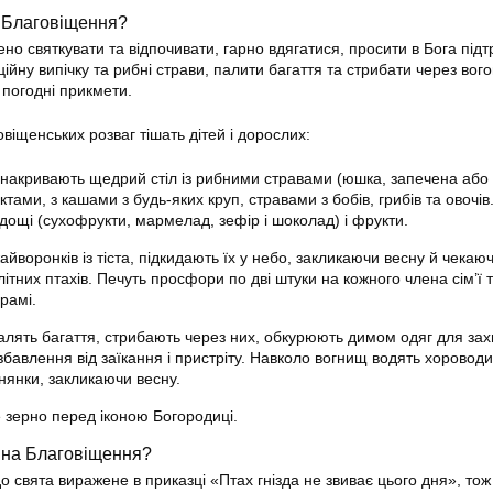
 Благовіщення?
но святкувати та відпочивати, гарно вдягатися, просити в Бога підт
ційну випічку та рибні страви, палити багаття та стрибати через вого
 погодні прикмети.
віщенських розваг тішать дітей і дорослих:
накривають щедрий стіл із рибними стравами (юшка, запечена або
тами, з кашами з будь-яких круп, стравами з бобів, грибів та овочів
ощі (сухофрукти, мармелад, зефір і шоколад) і фрукти.
айворонків із тіста, підкидають їх у небо, закликаючи весну й чекаю
тних птахів. Печуть просфори по дві штуки на кожного члена сім’ї 
храмі.
палять багаття, стрибають через них, обкурюють димом одяг для зах
збавлення від заїкання і пристріту. Навколо вогнищ водять хороводи
снянки, закликаючи весну.
е зерно перед іконою Богородиці.
 на Благовіщення?
 свята виражене в приказці «Птах гнізда не звиває цього дня», тож