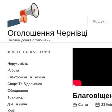
Оголошення
Перейти
Чернівці
до
вмісту
Оголошення Чернівці
Онлайн дошка оголошень
ФІЛЬТР ПО КАТЕГОРІЇ
Нерухомість
Робота
Електроніка Та Техніка
Спорт Та Відпочинок
Обладнання
Благовіщен
Транспорт
Дім Та Дача
Свята
23 Кві
Хобі