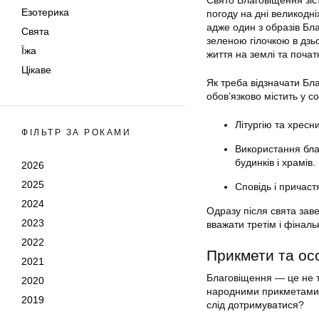
Свято Благовіщення зіс
Езотерика
погоду на дні великодн
адже один з образів Бла
Свята
зеленою гілочкою в дзьо
Їжа
життя на землі та почат
Цікаве
Як треба відзначати Бл
обов’язково містить у со
Літургію та хресни
ФІЛЬТР ЗА РОКАМИ
Використання бла
будинків і храмів.
2026
2025
Сповідь і причаст
2024
Одразу після свята зав
2023
вважати третім і фіналь
2022
Прикмети та ос
2021
Благовіщення — це не т
2020
народними прикметами. 
2019
слід дотримуватися?