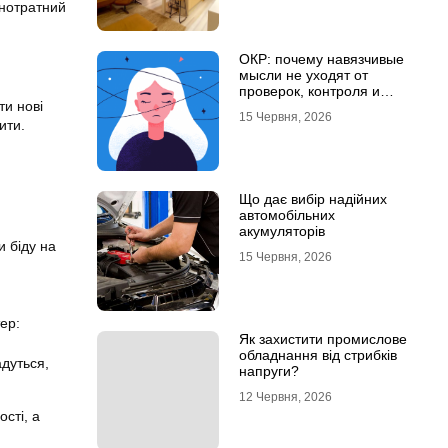
рнотратний
ОКР: почему навязчивые
мысли не уходят от
проверок, контроля и
ти нові
попыток «успокоиться»
15 Червня, 2026
ити.
Що дає вибір надійних
автомобільних
акумуляторів
и біду на
15 Червня, 2026
ер:
Як захистити промислове
обладнання від стрибків
адуться,
напруги?
12 Червня, 2026
сті, а