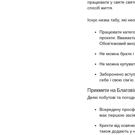
працювати у святе свят
спосіб життя.
Існує низка табу, які н
Працювати катего
проєкти. Вважаєть
Обов’язковий вихі
Не можна брати і 
Не можна купувати
Заборонено вступа
себе і свою сім’ю.
Прикмети на Благов
Деякі побутові та пого
Всередину просфо
має першою засія
Крихти від освяче
також додають у 