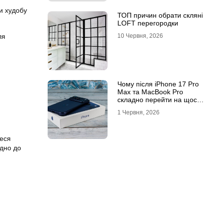
ти худобу
ТОП причин обрати скляні
LOFT перегородки
ля
10 Червня, 2026
Чому після iPhone 17 Pro
Max та MacBook Pro
складно перейти на щось
інше
1 Червня, 2026
теся
ідно до