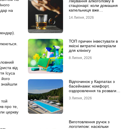
Лікування алкоголізму в
йного
стаціонарі: коли домашня
капельниця вже
ндар на
недостатня
14 Липня, 2026
лендар).
ТОП причин інвестувати в
блюються.
якісні витратні матеріали
для клінінгу
8 Липня, 2026
оловний
риста від
тя Ісуса
 його
Відпочинок у Карпатах з
и знайшли
басейнами: комфорт,
оздоровлення та розваги
для всієї родини
3 Липня, 2026
 той
ив про те,
али церкву
Виготовлення ручок з
логотипом: наскільки