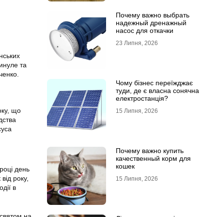
Почему важно выбрать
надежный дренажный
насос для откачки
23 Липня, 2026
нських
минуле та
ченко.
Чому бізнес переїжджає
туди, де є власна сонячна
електростанція?
оку, що
15 Липня, 2026
дства
суса
Почему важно купить
качественный корм для
кошек
році день
від року,
15 Липня, 2026
дії в
 святом на