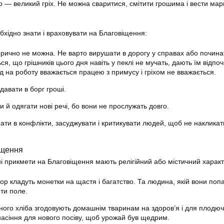
о — великий гріх. Не можна сваритися, смітити грошима і вести ма
еобхідно знати і враховувати на Благовіщення:
рично не можна. Не варто вирушати в дорогу у справах або почина
ся, що грішників цього дня навіть у пеклі не мучать, дають їм відпоч
д на роботу вважається працею з примусу і гріхом не вважається.
давати в борг гроші.
 й одягати нові речі, бо вони не прослужать довго.
ти в конфлікти, засуджувати і критикувати людей, щоб не накликат
іщення
дні прикмети на Благовіщення мають релігійний або містичний характ
р кладуть монетки на щастя і багатство. Та людина, якій вони поп
ти поле.
ного хліба згодовують домашнім тваринам на здоров’я і для плодючо
насіння для нового посіву, щоб урожай був щедрим.