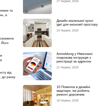
27 Червня, 2026
римки та
нь, а
Дизайн маленької кухні:
ідеї для економії простору
24 Червня, 2026
 смажена
. Його
Anmeldung у Німеччині:
чи
покрокова інструкція з
та
реєстрації за адресою
21 Червня, 2026
исту від
, до ранку
10 Помилок в дизайні
квартири, які роблять
ремонт дорожчим
18 Червня, 2026