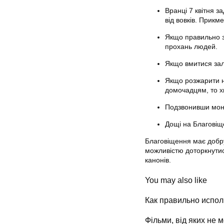
Вранці 7 квітня з
від вовків. Прикме
Якщо правильно з
прохань людей.
Якщо вмитися зали
Якщо розжарити н
домочадцям, то х
Подзвонивши моне
Дощі на Благовіще
Благовіщення має добру
можливістю доторкнутис
канонів.
You may also like
Как правильно испол
Фільми, від яких не 