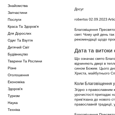
Знайомства
Досуг
Запчастини
robertss
02.09.2023
Artic
Послуги
Краса Та Здоров'я
Благовіщення Пресвятої
Для Дорослих
свят. Чому цей день так
рекомендації щодо пров
Одяг Та Взуття
Дитячий Світ
Дата та витоки
Будівництво
Що означає свято Благо
Тварини Та Рослини
відчиняють двері в теп
Різне
сином Божим. Цього дня
Христа, майбутнього Сп
Оголошення
Економіка
Коли Благовіщення у
Здоров'я
Згідно з православним 
урочистості припадає на
Туризм
прив’язана до нового ст
Наука
православній традиції, 
Техніка
Благовіщення Пресвятої