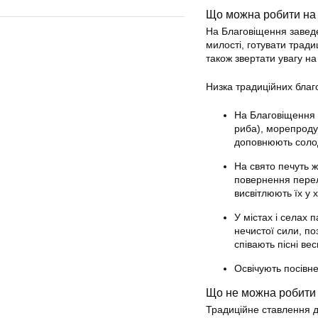
Що можна робити на
На Благовіщення заведе
милості, готувати тради
також звертати увагу на
Низка традиційних благо
На Благовіщення 
риба), морепродук
доповнюють солод
На свято печуть ж
повернення перелі
висвітлюють їх у 
У містах і селах 
нечистої сили, по
співають пісні ве
Освічують посівн
Що не можна робити
Традиційне ставлення до