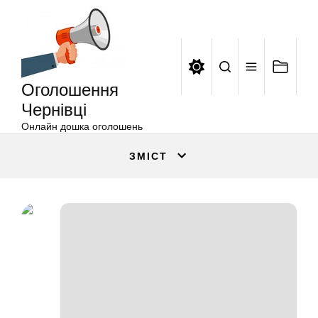
Оголошення
Перейти
Чернівці
до
вмісту
Оголошення
Чернівці
Онлайн дошка оголошень
ЗМІСТ