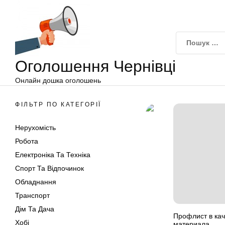
Оголошення
Перейти
Чернівці
до
вмісту
Оголошення Чернівці
Онлайн дошка оголошень
ФІЛЬТР ПО КАТЕГОРІЇ
Нерухомість
Робота
Електроніка Та Техніка
Спорт Та Відпочинок
Обладнання
Транспорт
Дім Та Дача
Профлист в кач
Хобі
материала