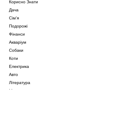
Корисно Знати
Дача
Сім'я
Подорожі
Фінанси
Акваріум
Собаки
Коти
Електрика
Авто
Література
Музика
Дозвілля
Кіно
Мапа сайту
Своїми Руками
Тварини
Авторське право © 202
Поради