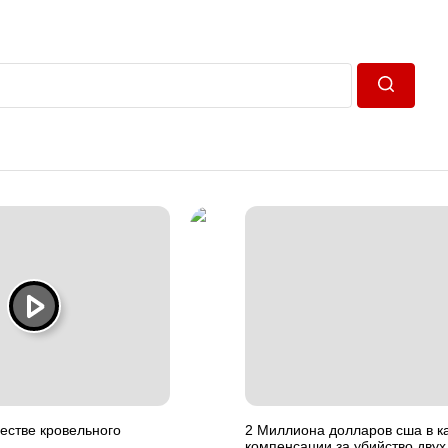
Пошук
естве кровельного
2 Миллиона долларов сша в к
компенсации за убийство двух