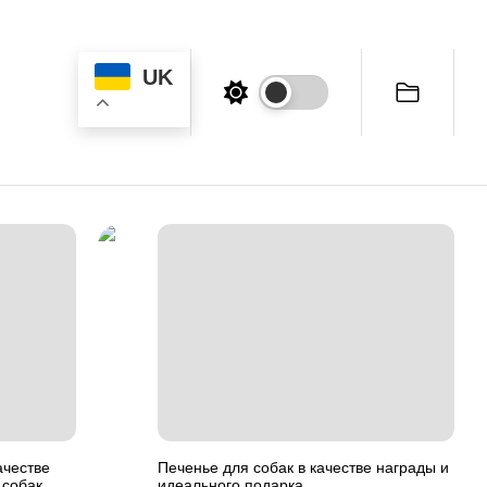
UK
ачестве
Печенье для собак в качестве награды и
 собак
идеального подарка