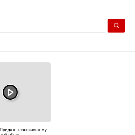
Пошук
 Придать классическому
ный облик