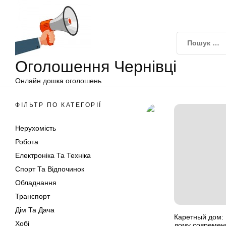
Оголошення
Перейти
Чернівці
до
вмісту
Оголошення Чернівці
Онлайн дошка оголошень
ФІЛЬТР ПО КАТЕГОРІЇ
Нерухомість
Робота
Електроніка Та Техніка
Спорт Та Відпочинок
Обладнання
Транспорт
Дім Та Дача
Каретный дом:
Хобі
дому современ