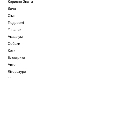
Корисно Знати
Дача
Сім'я
Подорожі
Фінанси
Акваріум
Собаки
Коти
Електрика
Авто
Література
Музика
Дозвілля
Кіно
Мапа сайту
Своїми Руками
Тварини
Авторське право © 202
Поради