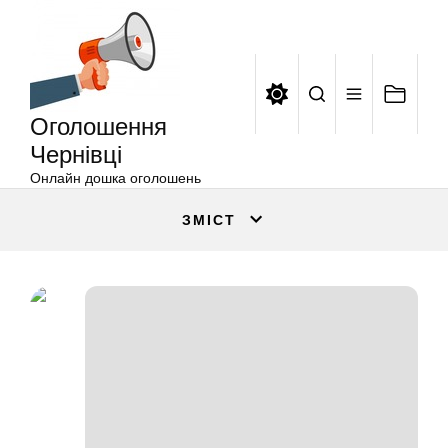
Оголошення
Перейти
Чернівці
до
вмісту
Оголошення
Чернівці
Онлайн дошка оголошень
ЗМІСТ