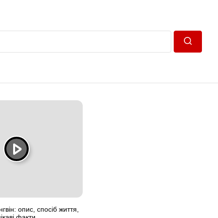
Пошук
нгвін: опис, спосіб життя,
ікаві факти