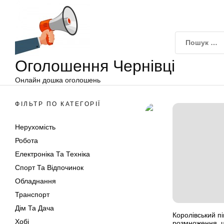
Оголошення
Перейти
Чернівці
до
вмісту
Оголошення Чернівці
Онлайн дошка оголошень
ФІЛЬТР ПО КАТЕГОРІЇ
Нерухомість
Робота
Електроніка Та Техніка
Спорт Та Відпочинок
Обладнання
Транспорт
Дім Та Дача
Королівський пі
Хобі
розмноження, ц