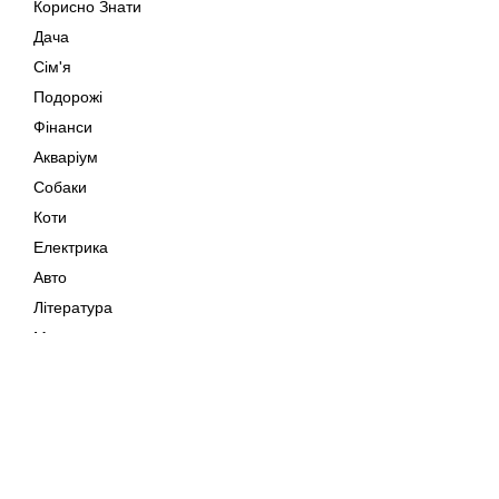
Корисно Знати
Дача
Сім'я
Подорожі
Фінанси
Акваріум
Собаки
Коти
Електрика
Авто
Література
Музика
Дозвілля
Кіно
Мапа сайту
Своїми Руками
Тварини
Авторське право © 202
Поради