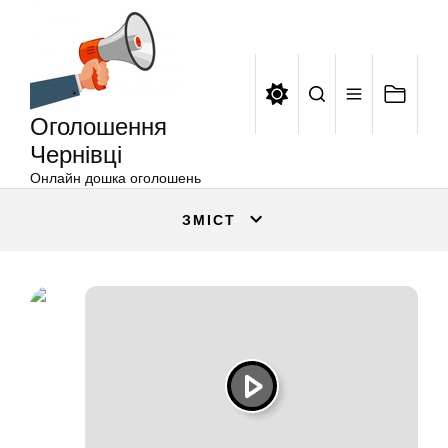
Оголошення
Перейти
Чернівці
до
вмісту
Оголошення
Чернівці
Онлайн дошка оголошень
ЗМІСТ