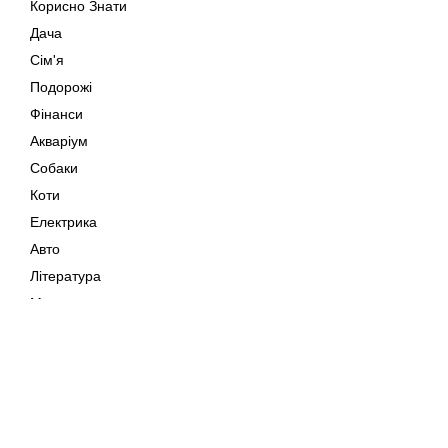
Корисно Знати
Дача
Сім'я
Подорожі
Фінанси
Акваріум
Собаки
Коти
Електрика
Авто
Література
Музика
Дозвілля
Кіно
Мапа сайту
Своїми Руками
Тварини
Авторське право © 202
Поради