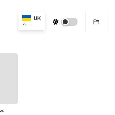
UK
ет.