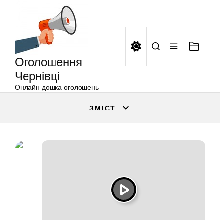
Оголошення
Перейти
Чернівці
до
вмісту
Оголошення
Чернівці
Онлайн дошка оголошень
ЗМІСТ