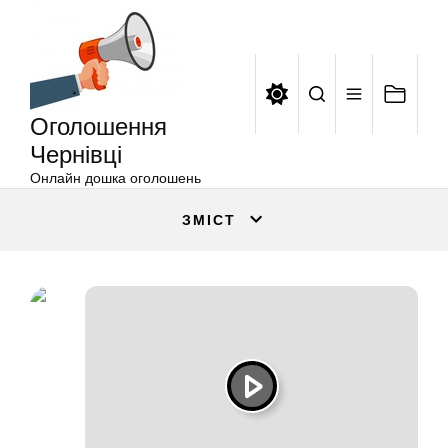
Оголошення
Перейти
Чернівці
до
вмісту
Оголошення
Чернівці
Онлайн дошка оголошень
ЗМІСТ