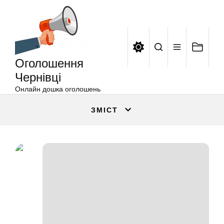
Оголошення
Перейти
Чернівці
до
вмісту
Оголошення
Чернівці
Онлайн дошка оголошень
ЗМІСТ