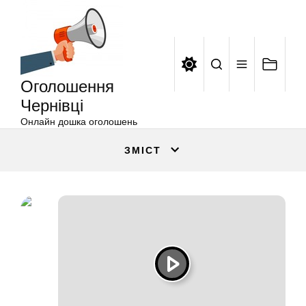
Оголошення
Перейти
Чернівці
до
вмісту
Оголошення
Чернівці
Онлайн дошка оголошень
ЗМІСТ