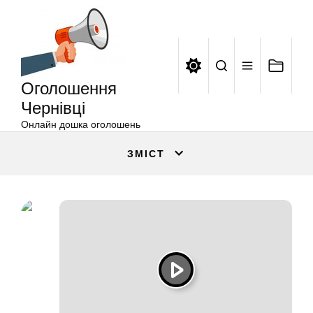
Оголошення
Перейти
Чернівці
до
вмісту
Оголошення
Чернівці
Онлайн дошка оголошень
ЗМІСТ